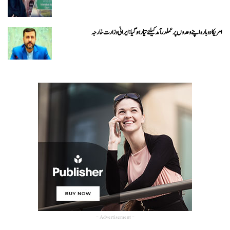
امریکا دوبارہ اپنے وعدوں پر عملدرآمد کیلئے تیار ہو گیا: ایرانی وزارت خارجہ
- Advertisement -