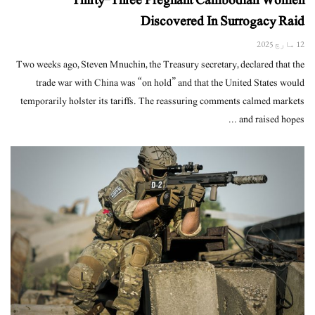
Thirty-Three Pregnant Cambodian Women
Discovered In Surrogacy Raid
12 مارچ 2025
Two weeks ago, Steven Mnuchin, the Treasury secretary, declared that the
trade war with China was “on hold” and that the United States would
temporarily holster its tariffs. The reassuring comments calmed markets
and raised hopes ...