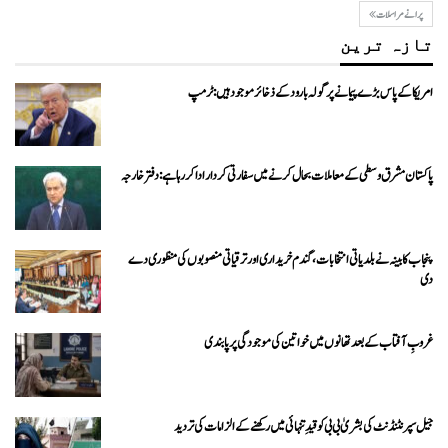
پرانے مراسلات
تازہ ترین
امریکا کے پاس بڑے پیمانے پر گولہ بارود کے ذخائر موجود ہیں: ٹرمپ
پاکستان مشرق وسطی کے معاملات بحال کرنے میں سفارتی کردار ادا کررہا ہے: دفتر خارجہ
پنجاب کابینہ نے بلدیاتی انتخابات، گندم خریداری اور ترقیاتی منصوبوں کی منظوری دے
دی
غروبِ آفتاب کے بعد تھانوں میں خواتین کی موجودگی پر پابندی
جیل سپرنٹنڈنٹ کی بشریٰ بی بی کو قیدِ تنہائی میں رکھنے کے الزامات کی تردید