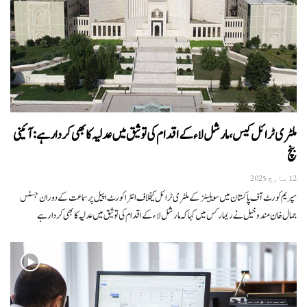
ملٹری ٹرائل کیس، مارشل لاء کے اقدام کی توثیق میں عدلیہ کا بھی کردار ہے: آئینی
بنچ
12 مارچ 2025
سپریم کورٹ آف پاکستان میں سویلینز کے ملٹری ٹرائل کیخلاف انٹراکورٹ اپیل پر سماعت کے دوران جسٹس
جمال خان مندوخیل نے ریمارکس میں کہا کہ مارشل لاء کے اقدام کی توثیق میں عدلیہ کا بھی کردار ہے