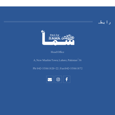
رابطہ
Head Office
36/A, New Muslim Town, Lahore, Pakistan
Ph: 042-35861820-22 | Fax:042-35861872