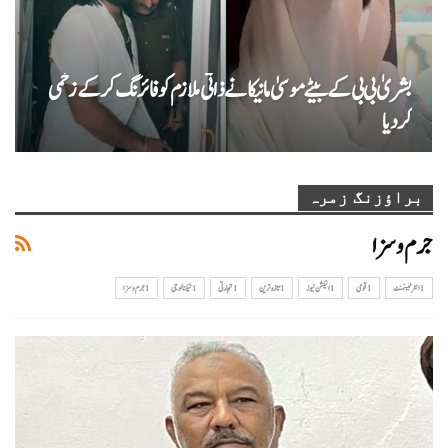
بشریٰ بی بی کے بیٹے موسیٰ مانیکا نے ذاتی ملازم کو فائرنگ کر کے زخمی
کردیا
براؤزنگ زمرہ
جرم و سزا
1 انٹرٹینمنٹ
1 قومی
1الیکشن نیوز
1تازہ ترین
1تجارتی
1ٹیکنالوجی
1جرم و سزا