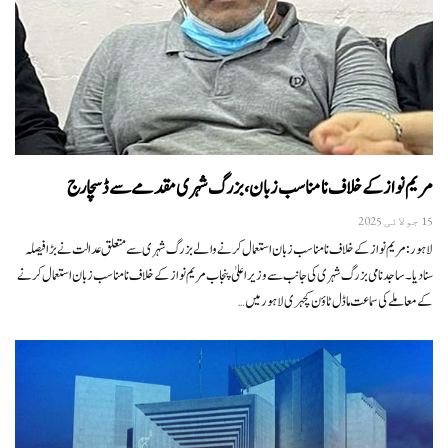
مریم نواز کے خلاف نامناسب زبان، بزرگ شہری مقدمے سے ڈسچارج
15 جولائی 2025
لاہور:مریم نواز کے خلاف نامناسب زبان استعمال کرنے والے بزرگ شہری سے متعلق عدالت نے بڑا فیصلہ
سنادیا۔ساجد نامی بزرگ شہری کی جانب سے وزیراعلیٰ پنجاب مریم نواز کے خلاف نامناسب زبان استعمال کرنے
کے معاملے کی سماعت ماڈل ٹاؤن کچہری لاہور میں…