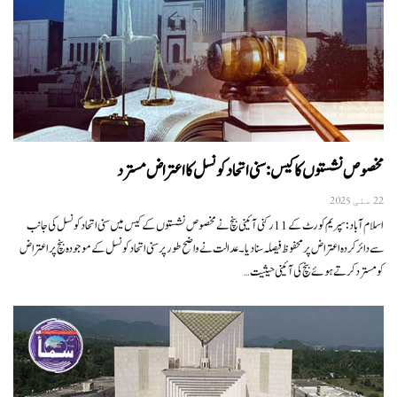
مخصوص نشستوں کا کیس: سنی اتحاد کونسل کا اعتراض مسترد
22 مئی 2025
اسلام آباد: سپریم کورٹ کے 11 رکنی آئینی بنچ نے مخصوص نشستوں کے کیس میں سنی اتحاد کونسل کی جانب
سے دائر کردہ اعتراض پر محفوظ فیصلہ سنا دیا۔عدالت نے واضح طور پر سنی اتحاد کونسل کے موجودہ بنچ پر اعتراض
کو مسترد کرتے ہوئے بنچ کی آئینی حیثیت…