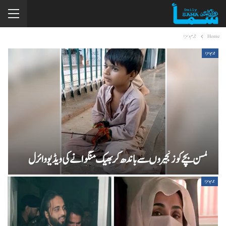
Home
جرم و سزا
جرم و سزا
کمسن بچے کو زنجیروں سے باندھ کر بھیک منگوانے کی ویڈیو وائرل
جرم و سزا