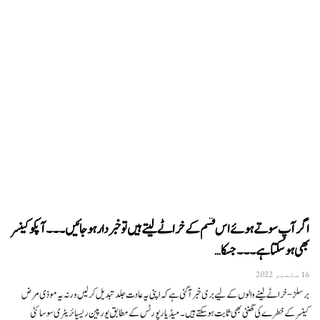
اگر آپ سوتے ہوئے اس قسم کے خراٹے لیتے ہیں تو خبردار ہو جائیں ۔۔۔آپکو کینسر
بھی ہو سکتا ہے۔۔۔جسکا…
16 ستمبر 2022
برسلز- خراٹے لینے والوں کے لیے بری خبر آ گئی ہے کہ اپنی یہ عادت جلد تبدیل کر لیں ورنہ یہ موذی مرض
کینسر کے خطرے کی گھنٹی بھی ثابت ہو سکتے ہیں۔میڈیارپورٹس کے مطابق یورپین ریسپائریٹری سوسائٹی