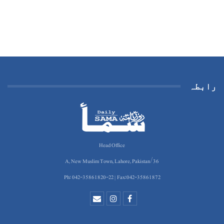
رابطہ
Head Office
36/A, New Muslim Town, Lahore, Pakistan
Ph: 042-35861820-22 | Fax:042-35861872