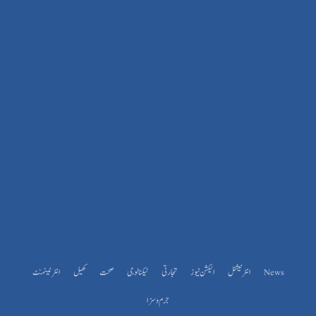
News
انٹرنیشنل
الیکشن نیوز
تجارتی
ٹیکنالوجی
صحت
کھیل
انٹرٹینمنٹ
جرم و سزا