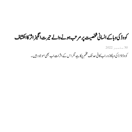
کووڈ کی وبا کے انسانی شخصیت پر مرتب ہونے والے حیرت انگیز اثر کا انکشاف
30 ستمبر 2022
کووڈ 19 کی وبا کا زور اب کافی حد تک تھم چکا ہے مگر اس کے اثرات اب بھی موجود ہیں۔