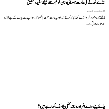
انڈے کھانے کی عادت جسمانی وزن کو کم رکھنے کیلئے مفید، تحقیق
28 ستمبر 2022
ناشتے میں متعدد افراد انڈے کھانا پسند کرتے ہیں اور یہ عادت صحت بالخصوص موٹاپے سے بچانے کے لیے فائدہ
مند ثابت ہوتی ہے۔
چائے پینے والے افراد روزانہ کتنی پلاسٹک کھا رہے ہیں؟