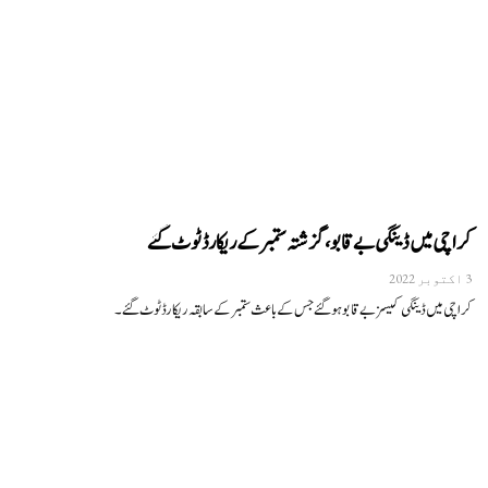
کراچی میں ڈینگی بے قابو، گزشتہ ستمبر کے ریکارڈ ٹوٹ گئے
3 اکتوبر 2022
کراچی میں ڈینگی کیسز بے قابو ہوگئے جس کے باعث ستمبر کے سابقہ ریکارڈ ٹوٹ گئے۔