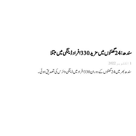
سندھ: 24گھنٹوں میں مزید 330 افراد ڈینگی میں مبتلا
1 اکتوبر 2022
سندھ بھر میں 24 گھنٹوں کے دوران 330 افراد میں ڈینگی وائرس کی تصدیق ہوئی۔