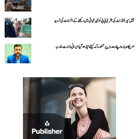
جیل سپرنٹنڈنٹ کی بشریٰ بی بی کو قیدِ تنہائی میں رکھنے کے الزامات کی تردید
امریکا دوبارہ اپنے وعدوں پر عملدرآمد کیلئے تیار ہو گیا: ایرانی وزارت خارجہ