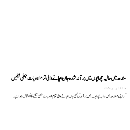
سندھ میں حالیہ چھاپوں میں برآمد شدہ جان بچانے والی تمام ادویات جعلی نکلیں
3 اکتوبر 2022
کراچی: سندھ میں حالیہ چھاپوں میں برآمدکی گئی جان بچانے والی تمام ادویات جعلی نکلنےکا انکشاف ہوا ہے۔