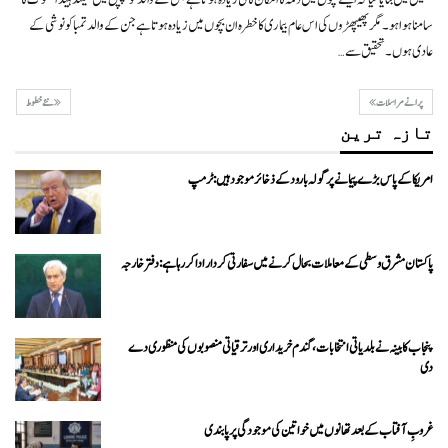
سامنا ہوا ہو۔مگر پھیپھڑوں کی اس عام بیماری کا خطرہ ان بچوں میں زیادہ ہوتا ہے جن کے والد تمباکو نوشی کے
عادی ہوں۔تحقیق سے…
پرانے مراسلات
نئے خطوط
تازہ ترین
امریکا کے پاس بڑے پیمانے پر گولہ بارود کے ذخائر موجود ہیں: ٹرمپ
پاکستان مشرق وسطی کے معاملات بحال کرنے میں سفارتی کردار ادا کررہا ہے: دفتر خارجہ
پنجاب کابینہ نے بلدیاتی انتخابات، گندم خریداری اور ترقیاتی منصوبوں کی منظوری دے
دی
غروبِ آفتاب کے بعد تھانوں میں خواتین کی موجودگی پر پابندی