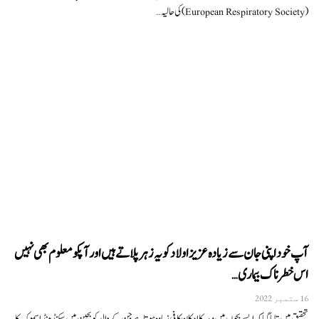
(European Respiratory Society) کی حالیہ…
آپ خود اپنی جان سے زیادہ عزیز اولاد کو یہ زہر پلاتے ہیں اور آپکو معلوم بھی نہیں
اس خطرناک بیماری…
16 ستمبر 2022
تحقیق میں بتایا گیا کہ ایسے بچوں میں دمہ کا امکان کافی زیادہ ہوتا ہے جن کے والد کو بچپن میں سیکنڈ ہینڈ اسموک کا