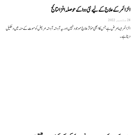
الزائمر کے علاج کے لیے نئی دوا کے حوصلہ افزا نتائج
28 ستمبر 2022
الزائمر ایسا مرض ہے جس کا ابھی مؤثر علاج موجود نہیں اور یہ آہستہ آہستہ مریض کو موت کے منہ میں دھکیل
دیتا ہے۔