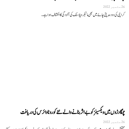
26 ستمبر 2022
کراچی کی دودھ پتی چائے میں بھی مائیکر و پلاسٹک کی آلودگی کا انکشاف ہوا ہے۔
چمگادڑوں میں ویکسینز کو بے اثر بنانے والے نئے کورونا وائرس کی دریافت
26 ستمبر 2022