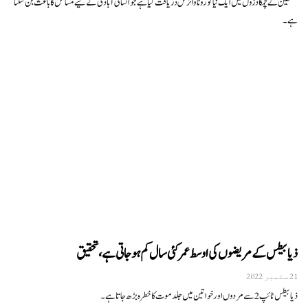
محققین نے چمگادڑوں میں ایک نیا کورونا وائرس دریافت کیا ہے جو انسانی آبادی کے لیے مسائل کا باعث بن سکتا
ہے۔
ذیابیطس کے مریضوں کی اوسط عمر کئی سال کم ہوجاتی ہے، تحقیق
21 ستمبر 2022
ذیابیطس ٹائپ 2 سے مردوں اور خواتین میں جلد موت کا خطرہ بڑھ جاتا ہے۔