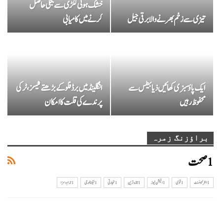
خشک ہوتی لکڑی سے بجلی حاصل
تیزی سے زخم بھرنے والا برقی جیل
کرنے میں کامیابی
ایک پاؤ سبزی کھائیں ذیا بیطس سے
انگلینڈ میں برڈ فلو کے بڑھتے کیسز، ٹرکی
محفوظ رہیں
پرندے کی قلت کا امکان
براؤزنگ زمرہ
1صحت
1 انٹرٹینمنٹ
1 قومی
1الیکشن نیوز
1تازہ ترین
1تجارتی
1ٹیکنالوجی
1جرم و سزا