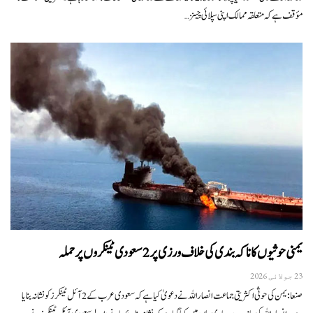
مؤقف ہے کہ متعلقہ ممالک اپنی سپلائی چینز…
یمنی حوثیوں کا ناکہ بندی کی خلاف ورزی پر 2 سعودی ٹینکروں پر حملہ
23 جولائی 2026
صنعا: یمن کی حوثی اکثریتی جماعت انصاراللہ نے دعویٰ کیا ہے کہ سعودی عرب کے 2 آئل ٹینکرز کو نشانہ بنایا