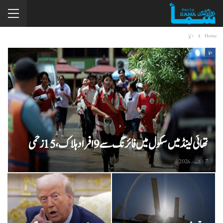
Home
دنیا
دنیا
تھائی لینڈ میں سکول میں فائرنگ سے 9 افراد ہلاک، 15 زخمی
7 اگست 2026