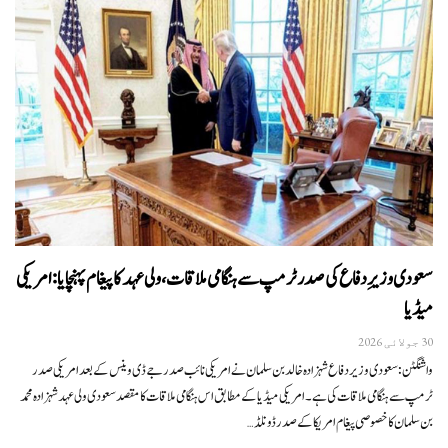
سعودی وزیرِدفاع کی صدر ٹرمپ سے ہنگامی ملاقات، ولی عہد کا پیغام پہنچایا: امریکی
میڈیا
30 جولائی 2026
واشنگٹن:سعودی وزیر دفاع شہزادہ خالد بن سلمان نے امریکی نائب صدر جے ڈی وینس کے بعد امریکی صدر
ٹرمپ سے ہنگامی ملاقات کی ہے۔امریکی میڈیا کے مطابق اس ہنگامی ملاقات کا مقصد سعودی ولی عہد شہزادہ محمد
بن سلمان کا خصوصی پیغام امریکا کے صدر ڈونلڈ…