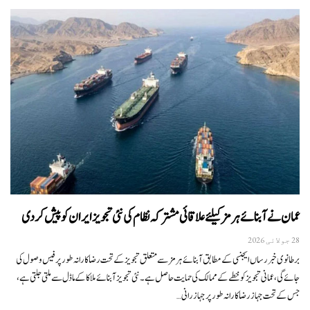
عمان نے آبنائے ہرمز کیلئے علاقائی مشترکہ نظام کی نئی تجویز ایران کو پیش کر دی
28 جولائی 2026
برطانوی خبر رساں ایجنسی کے مطابق آبنائے ہرمز سے متعلق تجویز کے تحت رضاکارانہ طور پر فیس وصول کی
جائے گی، عمانی تجویز کو خطے کے ممالک کی حمایت حاصل ہے۔نئی تجویز آبنائے ملاکا کے ماڈل سے ملتی جلتی ہے،
جس کے تحت جہاز رضاکارانہ طور پر جہاز رانی…