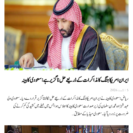
ایران امریکا جنگ کا مذاکرات کے ذریعے حل ناگزیر ہے: سعودی کابینہ
5 اگست 2026
ریاض:سعودی کابینہ نے ایران امریکا جنگ کا مذاکرات کے ذریعے حل نکالنا ناگزیر قرار دے دیا۔سعودی ولی
عہد شہزادہ محمد بن سلمان کی زیر صدارت سعودی کابینہ کا اجلاس ہوا جس میں خطے میں کشیدگی کم کرنے کی
ضرورت پر زور دیا گیا۔سعودی میڈیا کے مطابق…