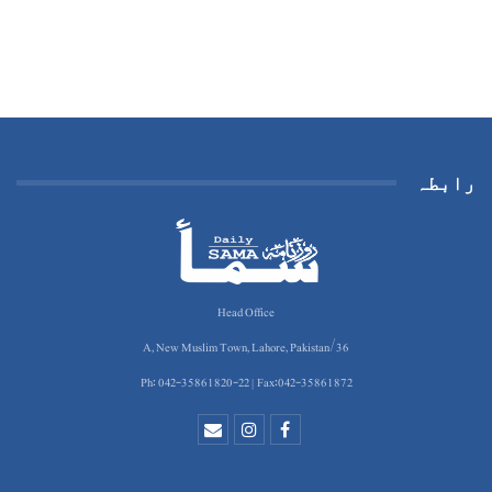
رابطہ
Head Office
36/A, New Muslim Town, Lahore, Pakistan
Ph: 042-35861820-22 | Fax:042-35861872