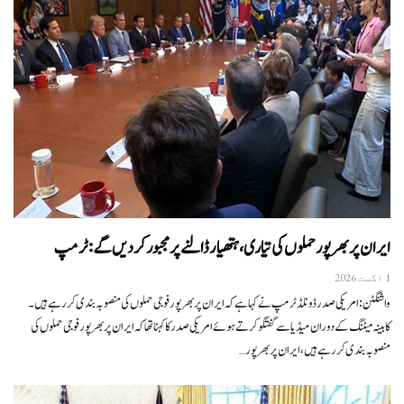
ایران پر بھرپور حملوں کی تیاری، ہتھیار ڈالنے پر مجبور کر دیں گے: ٹرمپ
1 اگست 2026
واشنگٹن:امریکی صدر ڈونلڈ ٹرمپ نے کہا ہے کہ ایران پر بھرپور فوجی حملوں کی منصوبہ بندی کر رہے ہیں۔
کابینہ میٹنگ کے دوران میڈیا سے گفتگو کرتے ہوئے امریکی صدر کا کہنا تھا کہ ایران پر بھرپور فوجی حملوں کی
منصوبہ بندی کر رہے ہیں، ایران پر بھرپور…