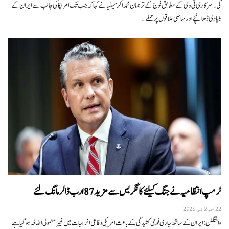
گی۔سرکاری ٹی وی کے مطابق فوج کے ترجمان محمد اکرمینیا نے کہا کہ جب تک امریکا کی جانب سے ایران کے
بنیادی ڈھانچے اور ساحلی علاقوں پر حملے…
ٹرمپ انتظامیہ نے جنگ کیلئے کانگریس سے مزید 87 ارب ڈالر مانگ لئے
22 جولائی 2026
واشنگٹن: ایران کے ساتھ جاری فوجی کشیدگی کے باعث امریکی دفاعی اخراجات میں غیرمعمولی اضافہ ہوگیا ہے