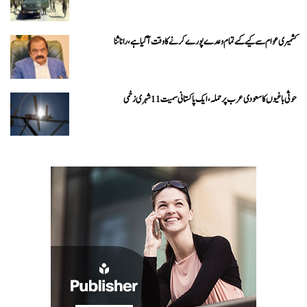
کشمیری عوام سے کیے گئے تمام وعدے پورے کرنے کا وقت آ گیا ہے، رانا ثنا
حوثی باغیوں کا سعودی عرب پر حملہ، ایک پاکستانی سمیت 11 شہری زخمی