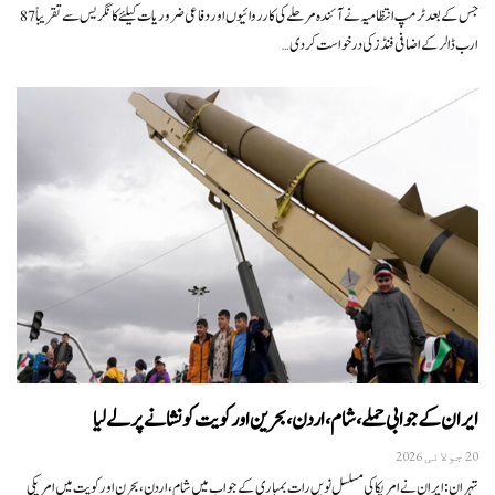
جس کے بعد ٹرمپ انتظامیہ نے آئندہ مرحلے کی کارروائیوں اور دفاعی ضروریات کیلئے کانگریس سے تقریباً 87
ارب ڈالر کے اضافی فنڈز کی درخواست کر دی…
ایران کے جوابی حملے، شام، اردن، بحرین اور کویت کو نشانے پر لے لیا
20 جولائی 2026
تہران: ایران نے امریکا کی مسلسل نویں رات بمباری کے جواب میں شام، اردن، بحرن اور کویت میں امریکی