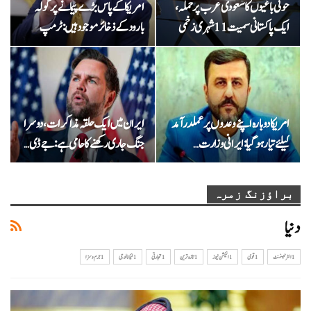
حوثی باغیوں کا سعودی عرب پر حملہ،
امریکا کے پاس بڑے پیمانے پر گولہ
ایک پاکستانی سمیت 11 شہری زخمی
بارود کے ذخائر موجود ہیں: ٹرمپ
امریکا دوبارہ اپنے وعدوں پر عملدرآمد
ایران میں ایک حلقہ مذاکرات، دوسرا
کیلئے تیار ہو گیا: ایرانی وزارت…
جنگ جاری رکھنے کا حامی ہے: جے ڈی…
براؤزنگ زمرہ
دنیا
1 انٹرٹینمنٹ
1 قومی
1الیکشن نیوز
1تازہ ترین
1تجارتی
1ٹیکنالوجی
1جرم و سزا