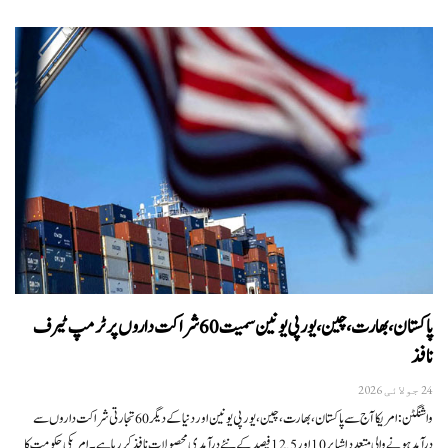
پاکستان، بھارت، چین، یورپی یونین سمیت 60 شراکت داروں پر ٹرمپ ٹیرف
نافذ
24 جولائی 2026
واشنگٹن:امریکا آج سے پاکستان، بھارت، چین، یورپی یونین اور دنیا کے دیگر 60 تجارتی شراکت داروں سے
درآمد ہونے والی متعدد اشیا پر 10 اور 12.5 فیصد کے نئے درآمدی محصولات نافذ کر رہا ہے۔امریکی حکومت کا