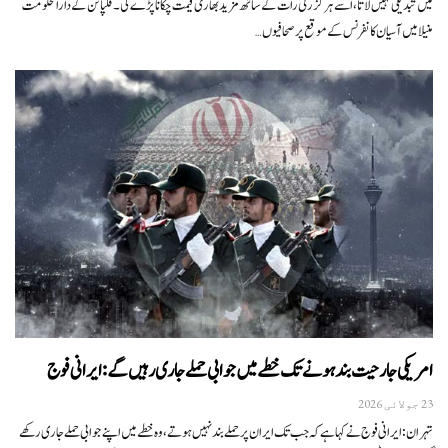
میں تبدیلی نہیں لاتا، اسے ہر گزرتی رات کے ساتھ مزید بھاری قیمت چکانا پڑے گی۔فلپائن کے دارالحکومت
منیلا میں آسیان کانفرنس کے موقع پر صحافیوں…
امریکی جارحیت بند ہونے تک خطے میں جوابی حملے جاری رہیں گے: ایرانی فوج
23 جولائی 2026
تہران:ایرانی فوج نے کہا ہے کہ جب تک ایران پر حملے بند نہیں ہوتے، وہ خطے میں اپنے جوابی حملے جاری رکھے