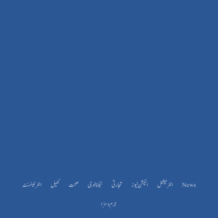
News
انٹرنیشنل
الیکشن نیوز
تجارتی
ٹیکنالوجی
صحت
کھیل
انٹرٹینمنٹ
جرم و سزا