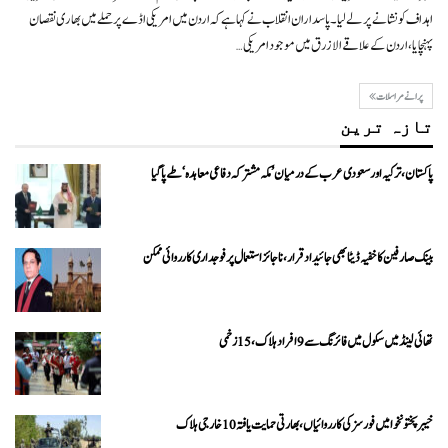
اہداف کو نشانے پر لے لیا۔پاسداران انقلاب نے کہا ہے کہ اردن میں امریکی اڈے پر حملے میں بھاری نقصان
پہنچایا، اردن کے علاقے الازرق میں موجود امریکی…
پرانے مراسلات
تازہ ترین
پاکستان، ترکیہ اور سعودی عرب کے درمیان ’مکہ مشترکہ دفاعی معاہدہ‘ طے پا گیا
بینک صارفین کا خفیہ ڈیٹا بھی جائیداد قرار، ناجائز استعمال پر فوجداری کارروائی ممکن
تھائی لینڈ میں سکول میں فائرنگ سے 9 افراد ہلاک، 15 زخمی
خیبرپختونخوا میں فورسز کی کارروائیاں، بھارتی حمایت یافتہ 10 خارجی ہلاک