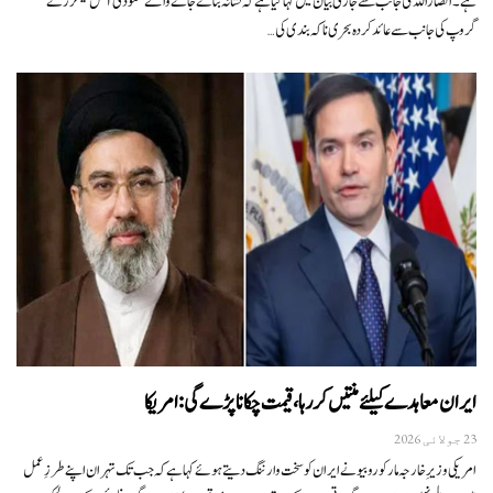
ہے۔انصاراللہ کی جانب سے جاری بیان میں کہا گیا ہے کہ نشانہ بنائے جانے والے سعودی آئل ٹینکرز نے
گروپ کی جانب سے عائد کردہ بحری ناکہ بندی کی…
ایران معاہدے کیلئے منتیں کر رہا، قیمت چکانا پڑے گی: امریکا
23 جولائی 2026
امریکی وزیرِ خارجہ مارکو روبیو نے ایران کو سخت وارننگ دیتے ہوئے کہا ہے کہ جب تک تہران اپنے طرزِ عمل