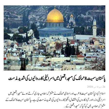
پاکستان سمیت 8 ممالک کی مسجد اقصیٰ میں اسرائیلی کارروائیوں کی شدید مذمت
24 جولائی 2026
اسلام آباد: پاکستان سمیت 8 عرب اور اسلامی ممالک نے مشترکہ اعلامیہ جاری کرتے ہوئے مسجدِ اقصیٰ میں
اسرائیلی وزرا اور آبادکاروں کی اشتعال انگیز کارروائیوں کی شدید مذمت کی ہے۔پاکستان سمیت 8 ممالک کے
مشترکہ اعلامیہ میں کہا گیا کہ مسجد اقصیٰ کے…