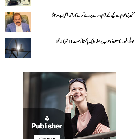
کشمیری عوام سے کیے گئے تمام وعدے پورے کرنے کا وقت آ گیا ہے، رانا ثنا
حوثی باغیوں کا سعودی عرب پر حملہ، ایک پاکستانی سمیت 11 شہری زخمی