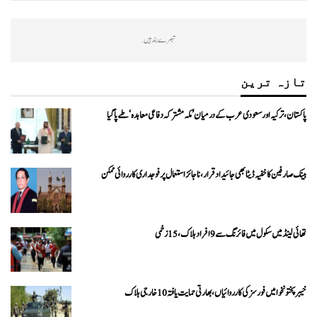
تبصرے بند ہیں.
تازہ ترین
پاکستان، ترکیہ اور سعودی عرب کے درمیان ’مکہ مشترکہ دفاعی معاہدہ‘ طے پا گیا
بینک صارفین کا خفیہ ڈیٹا بھی جائیداد قرار، ناجائز استعمال پر فوجداری کارروائی ممکن
تھائی لینڈ میں سکول میں فائرنگ سے 9 افراد ہلاک، 15 زخمی
خیبرپختونخوا میں فورسز کی کارروائیاں، بھارتی حمایت یافتہ 10 خارجی ہلاک