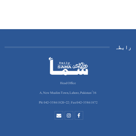
رابطہ
Head Office
36/A, New Muslim Town, Lahore, Pakistan
Ph: 042-35861820-22 | Fax:042-35861872