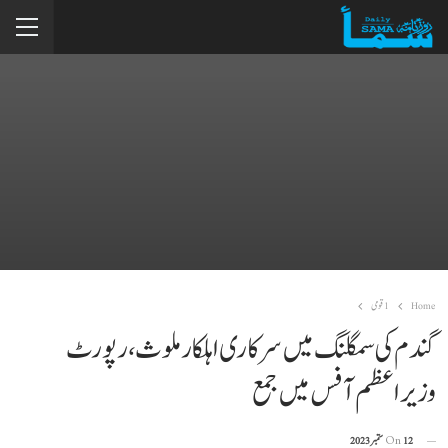
Home
1 قومی
گندم کی سمگلنگ میں سرکاری اہلکار ملوث، رپورٹ
وزیراعظم آفس میں جمع
12 ستمبر 2023
On