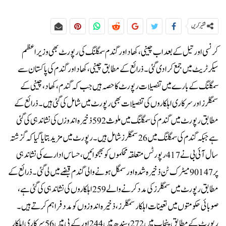
شئیر کریں
کرنسی اور تیل کے بعد اب چینی، کھاد اور گندم سمگلنگ کی رپورٹ بھی وزیراعظم
سیکرٹریٹ میں جمع کرادی گئی۔ذرائع کے مطابق چینی، کھاد اورگندم کی پاکستان سے
سمگلنگ کے بارے میں تفصیلات رپورٹ کا حصہ ہیں جب کہ گندم، کھاد، چینی کے
سمگلرز اور سرکاری اہلکاروں کی تفصیلات بھی رپورٹ میں شامل کی گئی ہیں۔ذرائع کے
مطابق رپورٹ میں گندم کی سمگلنگ میں ملوث 592 ذخیرہ اندوزں کی نشاندہی کی گئی
ہے جبکہ گندم کی سمگلنگ میں 26 سمگلرز شامل ہیں۔رپورٹ میں مزید بتایا گیا کہ گزشتہ
سال آئی بی نے 417 رپورٹس متعلقہ محکموں کو بھجوائیں، حساس ادارے کی نشاندہی
پر 90147 میٹرک ٹن ذخیرہ شدہ اور سمگل ہونے والی گندم قبضے میں لی گئی۔ذرائع کے
مطابق رپورٹ میں سمگلرزکی مدد کرنے والے 259 اہلکاروں کی نشاندہی کی گئی ہے،
صوبائی حکومتوں میں تعینات اہلکار سمگلرز، ذخیرہ اندوزوں کو مدد فراہم کرتے ہیں۔
رپورٹ کے مطابق پنجاب میں 272، سندھ میں 244 اور کے پی میں 56 سرکاری اہلکار