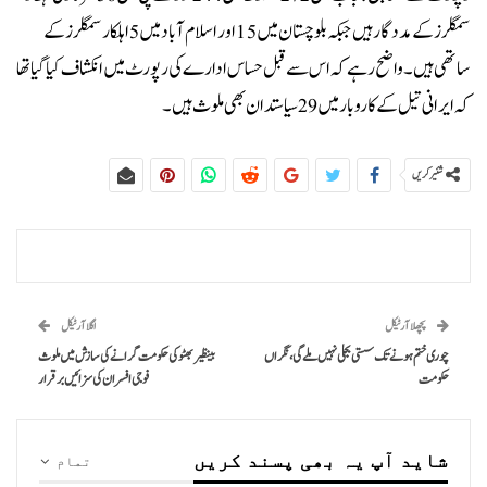
سمگلرز کے مددگار ہیں جبکہ بلوچستان میں 15 اور اسلام آباد میں 5 اہلکار سمگلرز کے
ساتھی ہیں۔واضح رہے کہ اس سے قبل حساس ادارے کی رپورٹ میں انکشاف کیا گیا تھا
کہ ایرانی تیل کے کاروبار میں 29 سیاستدان بھی ملوث ہیں۔
شئیر کریں
پچھلا آرٹیکل
اگلا آرٹیکل
چوری ختم ہونے تک سستی بجلی نہیں ملے گی،نگراں
بینظیر بھٹو کی حکومت گرانے کی سازش میں ملوث
حکومت
فوجی افسران کی سزائیں برقرار
شاید آپ یہ بھی پسند کریں
تمام