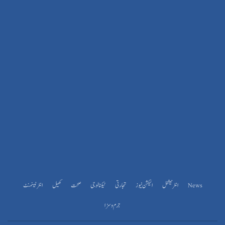
News
انٹرنیشنل
الیکشن نیوز
تجارتی
ٹیکنالوجی
صحت
کھیل
انٹرٹینمنٹ
جرم و سزا