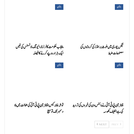
1 قومی
1 قومی
ٹیکس چوری میں ملوث برانڈز کی کروڑوں کی
پنجاب حکومت کا لرنر ڈرائیونگ لائسنس کی فیس
مصنوعات ضبط
ایک ہزار روپے کرنے کا فیصلہ
1 قومی
1 قومی
چیئرمین پی ٹی آئی نے مائنس ون کی خبروں کی تردید
توشہ خانہ کیس: چیئرمین پی ٹی آئی کی ضمانت میں 6
کی ہے: لطیف کھوسہ
دسمبر تک توسیع
NEXT
PREV