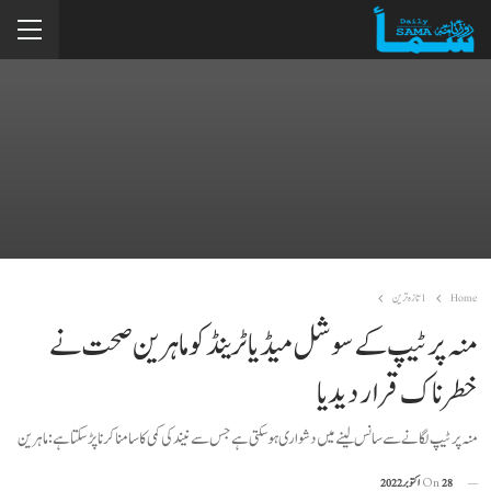
Home
1تازہ ترین
منہ پر ٹیپ کے سوشل میڈیا ٹرینڈ کو ماہرین صحت نے
خطرناک قرار دیدیا
منہ پر ٹیپ لگانے سے سانس لینے میں دشواری ہوسکتی ہے جس سے نیند کی کمی کا سامنا کرنا پڑسکتا ہے: ماہرین
28 اکتوبر 2022
On