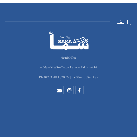
رابطہ
Head Office
36/A, New Muslim Town, Lahore, Pakistan
Ph: 042-35861820-22 | Fax:042-35861872