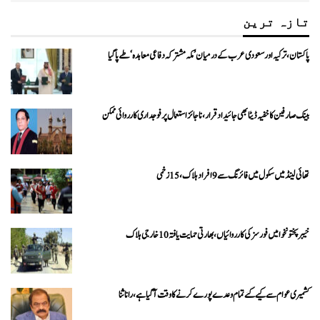
تازہ ترین
پاکستان، ترکیہ اور سعودی عرب کے درمیان ’مکہ مشترکہ دفاعی معاہدہ‘ طے پا گیا
بینک صارفین کا خفیہ ڈیٹا بھی جائیداد قرار، ناجائز استعمال پر فوجداری کارروائی ممکن
تھائی لینڈ میں سکول میں فائرنگ سے 9 افراد ہلاک، 15 زخمی
خیبرپختونخوا میں فورسز کی کارروائیاں، بھارتی حمایت یافتہ 10 خارجی ہلاک
کشمیری عوام سے کیے گئے تمام وعدے پورے کرنے کا وقت آ گیا ہے، رانا ثنا