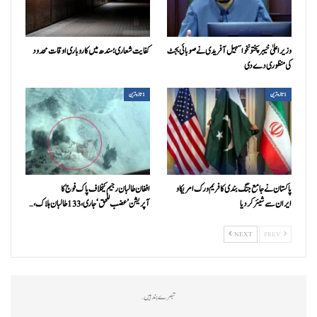
وزیراعلیٰ خیبرپختونخوا سہیل آفریدی نے صوبائی بجٹ
کفایت شعاری؛ سندھ میں کاروباری اوقات محدود
کی منظوری دے دی
1تازہ ترین
1تازہ ترین
پاکستان نے جامع جنگ بندی کا فریم ورک امریکا و
افغان طالبان رجیم کیخلاف پاک فوج کا
ایران سے شیئر کر دیا
آپریشن’عضب للحق‘ جاری، 133 طالبان ہلاک،…
NEXT
PREV
تبصرے بند ہیں.