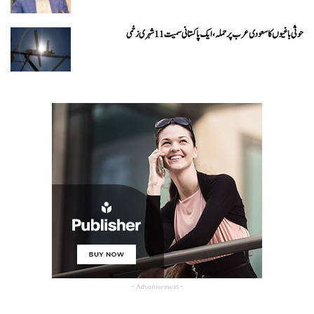
حوثی باغیوں کا سعودی عرب پر حملہ، ایک پاکستانی سمیت 11 شہری زخمی
- Advertisement -