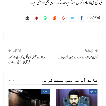
نیند کی کمی کا سامنا کرنا پڑسکتا ہے جب کہ الرجی بھی ہوسکتی ہے۔
شئیر کریں
پچھلا آرٹیکل
اگلا آرٹیکل
کراچی میں ہجوم کے تشدد سے 2 مبینہ ملزمان ہلاک
سائفر سے متعلق آڈیو لیکس انکوائری، شاہ محمود
قریشی ایف آئی اے طلب
شاید آپ یہ بھی پسند کریں
تمام
1تازہ ترین
1تازہ ترین