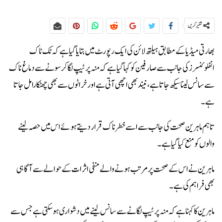
شئیر کریں
بھارتی میڈیا کے مطابق ہیلتھ لائن کی ایک رپورٹ میں بتایا گیا ہے کہ ٹک ٹاک
انفلوئنسرز کی جانب سے صارفین کو کہا گیا ہے کہ منہ پر ٹیپ لگا کر سونے سے دماغ ناک
سے سانس لینا سیکھ جاتا ہے، نیند بھی اچھی آتی ہے اور خراٹوں سے بھی چھٹکارا مل جاتا
ہے۔
تاہم ماہرین صحت کی جانب سے اسے خطرناک قرار دیتے ہوئے اس میں حصہ لینے
والوں کو منع کیا گیا ہے۔
ماہرین نے اس کے صحت پر مرتب ہونے والے منفی اثرات کے حوالے سے آگاہی
بھی فراہم کی ہے۔
ماہرین کا کہنا ہے کہ منہ پر ٹیپ لگانے سے سانس لینے میں دشواری ہوسکتی ہے جس سے