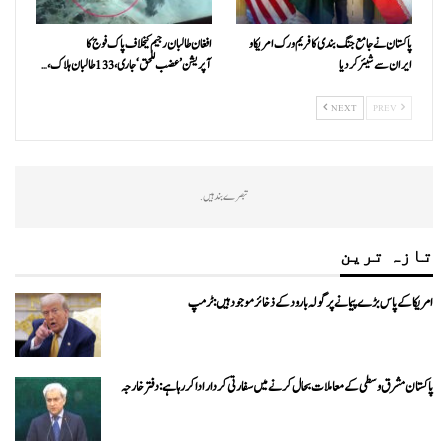
پاکستان نے جامع جنگ بندی کا فریم ورک امریکا و
افغان طالبان رجیم کیخلاف پاک فوج کا
ایران سے شیئر کر دیا
آپریشن’عضب للحق‘ جاری، 133 طالبان ہلاک،…
NEXT
PREV
تبصرے بند ہیں.
تازہ ترین
امریکا کے پاس بڑے پیمانے پر گولہ بارود کے ذخائر موجود ہیں: ٹرمپ
پاکستان مشرق وسطی کے معاملات بحال کرنے میں سفارتی کردار ادا کررہا ہے: دفتر خارجہ