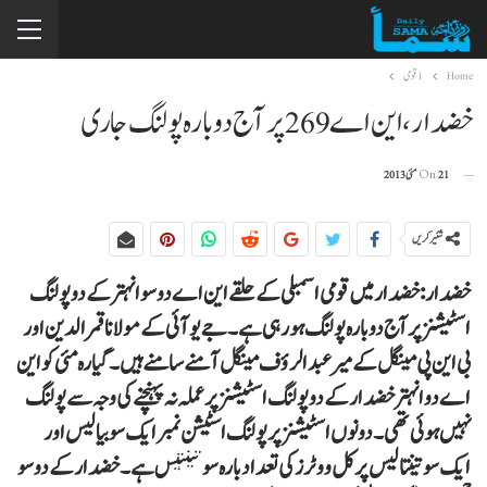
Home
1 قومی
خضدار ،این اے 269 پر آج دوبارہ پولنگ جاری
21 مئی 2013
On
شئیر کریں
خضدار: خضدار میں قومی اسمبلی کے حلقے این اے دو سو انہتر کے دو پولنگ
اسٹیشنز پر آج دوبارہ پولنگ ہورہی ہے۔ جے یوآئی کے مولانا قمرالدین اور
بی این پی مینگل کے میر عبدالروٴف مینگل آمنے سامنے ہیں۔ گیارہ مئی کو این
اے دو انہتر خضدار کے دو پولنگ اسٹیشنز پر عملہ نہ پہنچنے کی وجہ سے پولنگ
نہیں ہوئی تھی۔ دونوں اسٹیشنز پر پولنگ اسٹیشن نمبر ایک سو بیالیس اور
ایک سو تینتالیس پر کل ووٹرز کی تعداد بارہ سو تینتیس ہے۔ خضدار کے دو سو