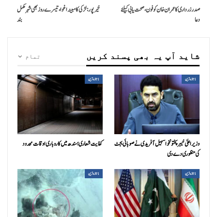
صدر زرداری کا عمران خان کو فون،صحت یابی کیلئے
خیرپور :لڑکی کا مبینہ اغوا،تیسرے روز بھی شہر مکمل
دعا
بند
شاید آپ یہ بھی پسند کریں
تمام
1تازہ ترین
1تازہ ترین
وزیراعلیٰ خیبرپختونخوا سہیل آفریدی نے صوبائی بجٹ
کفایت شعاری؛ سندھ میں کاروباری اوقات محدود
کی منظوری دے دی
1تازہ ترین
1تازہ ترین