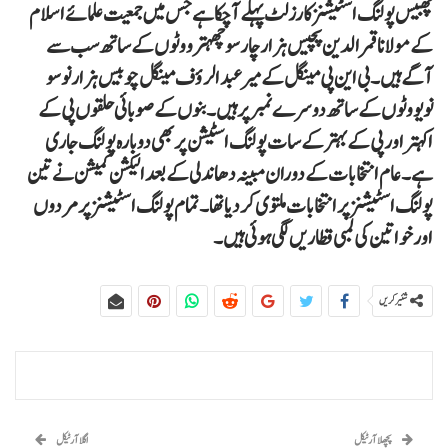
چھبیس پولنگ اسٹیشنز کا رزلٹ پہلے آچکا ہے جس میں جمعیت علمائے اسلام
کے مولانا قمرالدین پچیس ہزار چار سو چھہترووٹوں کے ساتھ سب سے
آگے ہیں۔ بی این پی مینگل کے میر عبدالروٴف مینگل چوبیس ہزار نو سو
نویووٹوں کے ساتھ دوسرے نمبر پر ہیں۔ بنوں کے صوبائی حلقوں پی کے
اکہتر اور پی کے بہتر کے سات پولنگ اسٹیشن پر بھی دوبارہ پولنگ جاری
ہے۔ عام انتخابات کے دوران مبینہ دھاندلی کے بعد الیکشن کمیشن نے تین
پولنگ اسٹیشنز پر انتخابات ملتوی کردیا تھا۔ تمام پولنگ اسٹیشنز پر مردوں
اور خواتین کی لمبی قطاریں لگی ہوئی ہیں۔
شئیر کریں
پچھلا آرٹیکل
اگلا آرٹیکل