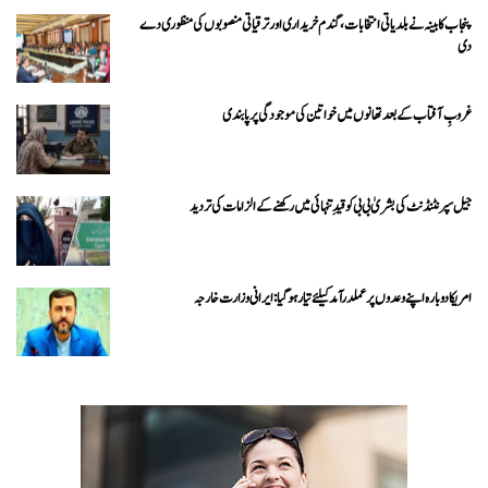
پنجاب کابینہ نے بلدیاتی انتخابات، گندم خریداری اور ترقیاتی منصوبوں کی منظوری دے
دی
غروبِ آفتاب کے بعد تھانوں میں خواتین کی موجودگی پر پابندی
جیل سپرنٹنڈنٹ کی بشریٰ بی بی کو قیدِ تنہائی میں رکھنے کے الزامات کی تردید
امریکا دوبارہ اپنے وعدوں پر عملدرآمد کیلئے تیار ہو گیا: ایرانی وزارت خارجہ