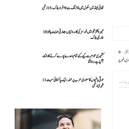
تھائی لینڈ میں سکول میں فائرنگ سے 9 افراد ہلاک، 15 زخمی
خیبرپختونخوا میں فورسز کی کارروائیاں، بھارتی حمایت یافتہ 10
خارجی ہلاک
رٹیکل
کشمیری عوام سے کیے گئے تمام وعدے پورے کرنے کا وقت
آ گیا ہے، رانا ثنا
حوثی باغیوں کا سعودی عرب پر حملہ، ایک پاکستانی سمیت 11
یادہ
شہری زخمی