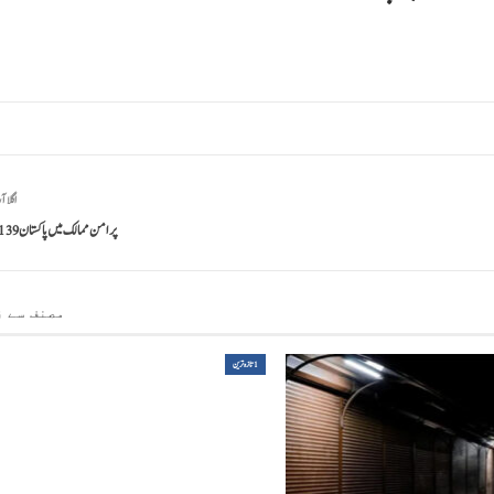
اگلا آ
پر امن ممالک میں پاکستان139 ویں نمبر پر
مصنف سے ز
1تازہ ترین