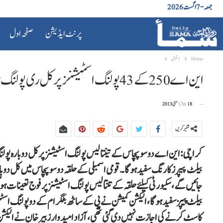
جمعہ - 7 اگست 2026
پرنٹ ایڈیشن
صفحہ اول
Home
1 قومی
این اے 250 کے 43 پولنگ اسٹیشنز پر کل ری پولنگ ہوگی
18 مئی 2013
On
شئیر کریں
کراچی: این اے دو سو پچاس کے تینتالیس پولنگ اسٹیشنز پر کل دوبارہ پولنگ ہ
بیلٹ پیپرز کا رنگ سفید ہو گا۔قومی اسمبلی کے حلقہ دوسو پچاس میں کل دوبا
جائیں گے، سکیورٹی کیلئے حلقہ کے تنتالیس پولنگ اسٹیشنز پر فوج تعینات ہو گ
بیلٹ پیپز سفید ہوگا،الیکشن کمیشن نے پی کے سا ٹھ بٹگرام کے دو پولنگ اسٹ
کاسٹ کرنے کی اجازت نہیں دی گئی تھی ،آزاد امیدوار زبیر خان نے الیکش