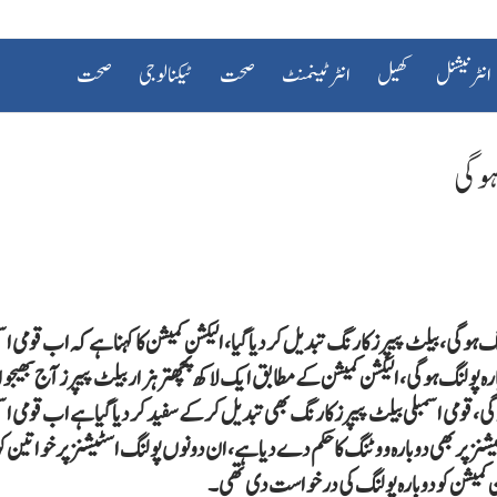
انٹرنیشنل
کھیل
انٹرٹینمنٹ
صحت
ٹیکنالوجی
صحت
وگی،بیلٹ پیپرز کا رنگ تبدیل کر دیا گیا،الیکشن کمیشن کا کہنا ہے کہ اب قومی اسمب
رہ پولنگ ہو گی، الیکشن کمیشن کے مطابق ایک لاکھ پچھتر ہزار بیلٹ پیپرز آج بھیج
ی، قومی اسمبلی بیلٹ پیپرز کا رنگ بھی تبدیل کر کے سفید کر دیا گیا ہے اب قومی اسم
یشنز پر بھی دوبارہ ووٹنگ کا حکم دے دیا ہے، ان دونوں پولنگ اسٹیشنز پر خواتین ک
ن کمیشن کو دوبارہ پولنگ کی درخواست دی تھی۔