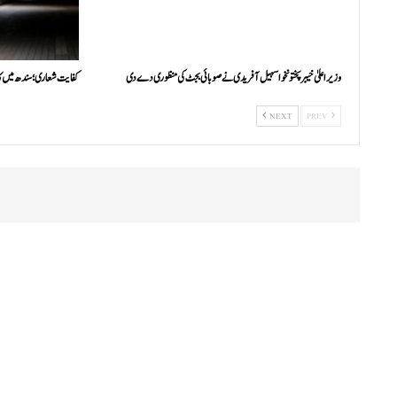
وزیراعلیٰ خیبرپختونخوا سہیل آفریدی نے صوبائی بجٹ کی منظوری دے دی
کفایت شعاری؛ سندھ میں ک
NEXT
PREV