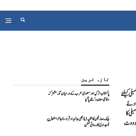
تازہ ترین
لی کیلئے
پاکستان، ترکیہ اور سعودی عرب کے درمیان ’مکہ مشترکہ
دفاعی معاہدہ‘ طے پا گیا
وادئے
بلی کا
بینک صارفین کا خفیہ ڈیٹا بھی جائیداد قرار، ناجائز استعمال پر
و وو ٹ
فوجداری کارروائی ممکن