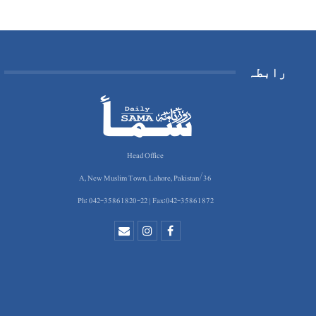
رابطہ
Head Office
36/A, New Muslim Town, Lahore, Pakistan
Ph: 042-35861820-22 | Fax:042-35861872