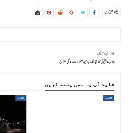
شئیر کریں
پچھلا آرٹیکل
پنجاب:بجلی کی لوڈشیڈنگ جاری،معمولات زندگی مفلوج
شاید آپ یہ بھی پسند کریں
1تازہ ترین
1تازہ ترین