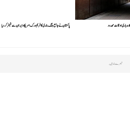
اروباری اوقات محدود
پاکستان نے جامع جنگ بندی کا فریم ورک امریکا و ایران سے شیئر کر دیا
تبصرے بند ہیں.