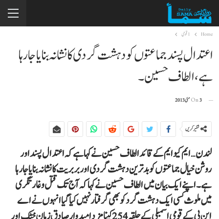
Home
1 قومی
اعتدال پسند جماعتوں کو دہشت گردی کانشانہ بنایا جارہا
ہے،الطاف حسین۔
3 مئی 2013
On
شئیر کریں
لندن…ایم کیوایم کے قائد الطاف حسین نے کہاہے کہ اعتدال پسند اور
روشن خیال جماعتوں کو بد ترین دہشت گردی اور بربریت کانشانہ بنایا جارہا
ہے۔اپنے ایک بیان میں الطاف حسین نے کہا کہ آج تک قتل و غارتگری
میں ملوث کسی ایک دہشت گرد کو بھی گرفتار نہیں کیا گیا انہوں نے اے
این پی کے قومی اسمبلی کے حلقہ 254 کینامزد امیدوار صادق زمان خٹک اور