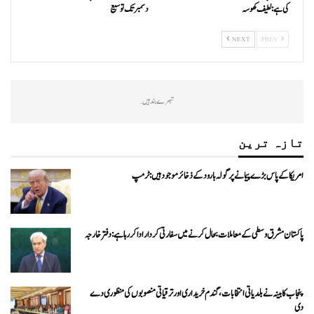
کی ہے: لطیف کھوسہ
دسمبر تک توسیع
NEXT
PREV
تبصرے بند ہیں.
تازہ ترین
امریکا کے پاس بڑے پیمانے پر گولہ بارود کے ذخائر موجود ہیں: ٹرمپ
پاکستان مشرق وسطی کے معاملات بحال کرنے میں سفارتی کردار ادا کررہا ہے: دفتر خارجہ
پنجاب کابینہ نے بلدیاتی انتخابات، گندم خریداری اور ترقیاتی منصوبوں کی منظوری دے
دی