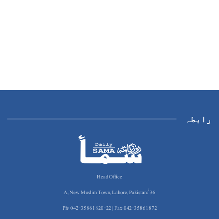
رابطہ
Head Office
36/A, New Muslim Town, Lahore, Pakistan
Ph: 042-35861820-22 | Fax:042-35861872