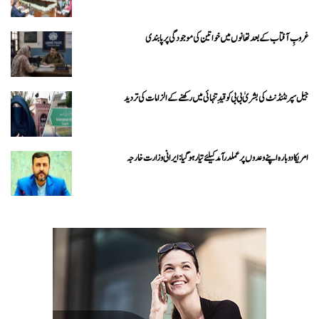
غروبِ آفتاب کے بعد تھانوں میں خواتین کی موجودگی پر پابندی
جیل سپرنٹنڈنٹ کی بشریٰ بی بی کو قیدِ تنہائی میں رکھنے کے الزامات کی تردید
امریکا دوبارہ اپنے وعدوں پر عملدرآمد کیلئے تیار ہو گیا: ایرانی وزارت خارجہ