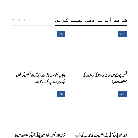
شاید آپ یہ بھی پسند کریں
تمام
1 قومی
1 قومی
ٹیکس چوری میں ملوث برانڈز کی کروڑوں کی
پنجاب حکومت کا لرنر ڈرائیونگ لائسنس کی فیس
مصنوعات ضبط
ایک ہزار روپے کرنے کا فیصلہ
1 قومی
1 قومی
چیئرمین پی ٹی آئی نے مائنس ون کی خبروں کی تردید
توشہ خانہ کیس: چیئرمین پی ٹی آئی کی ضمانت میں 6