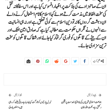
ان کے صا حبزادے کی ہلاکت پر اظہار افسوس کیا ہے اور اس سفاکانہ قتل
کی سخت الفاظ میں مذمت کر تے ہوئے کہا اسلام کا نام استعمال کر نے والے
ان دہشت گردوں کا نہ تو دین اسلام سے کو ئی تعلق ہے اور نہ ہی انسانیت
سے انہوں نے نگراں حکومت سے مطالبہ کیا ہے کہ صادق امین خٹک اور
ان کے بیٹے کے قاتلوں کو فوری گرفتار کیا جائے اور شفاک قاتلوں کو سخت
ترین سزا دی جائے۔
شئیر کریں
پچھلا آرٹیکل
اگلا آرٹیکل
جماعت اسلامی شہریوں کی بلا امتیاز خدمت پر یقین
لبرل پارٹیوں کو ٹارگٹ کیا جا رہا ہے، باقی جلسے کر رہی
رکھتی ہے، نعمت اللہ خان
ہیں،اسفندیارولی