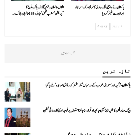
پاکستان نے جامع جنگ بندی کا فریم ورک امریکا و
افغان طالبان رجیم کیخلاف پاک فوج کا
ایران سے شیئر کر دیا
آپریشن’عضب للحق‘ جاری، 133 طالبان ہلاک،…
NEXT
PREV
تبصرے بند ہیں.
تازہ ترین
پاکستان، ترکیہ اور سعودی عرب کے درمیان ’مکہ مشترکہ دفاعی معاہدہ‘ طے پا گیا
بینک صارفین کا خفیہ ڈیٹا بھی جائیداد قرار، ناجائز استعمال پر فوجداری کارروائی ممکن