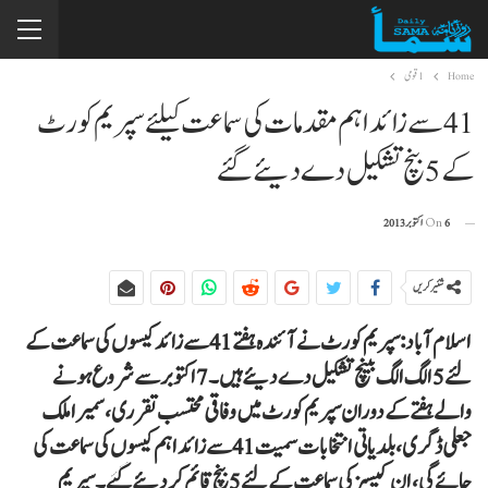
Home
1 قومی
41سے زائد اہم مقدمات کی سماعت کیلئے سپریم کورٹ
کے 5 بنچ تشکیل دے دیئے گئے
6 اکتوبر 2013
On
شئیر کریں
اسلام آباد: سپریم کورٹ نے آئندہ ہفتے 41 سے زائد کیسوں کی سماعت کے
لئے 5 الگ الگ بینچ تشکیل دے دیئے ہیں۔ 7 اکتوبر سے شروع ہونے
والے ہفتے کے دوران سپریم کورٹ میں وفاقی محتسب تقرری، سمیرا ملک
جعلی ڈگری، بلدیاتی انتخابات سمیت 41 سے زائد اہم کیسوں کی سماعت کی
جائے گی، ان کیسز کی سماعت کے لئے 5 بنچ قائم کر دیئے گئے۔ سپریم