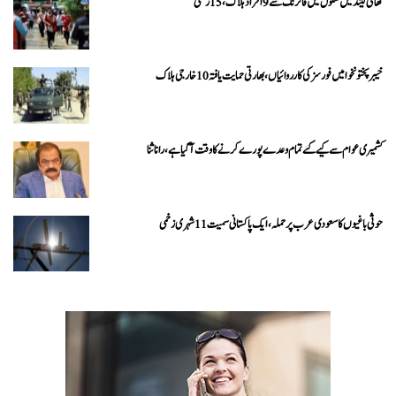
تھائی لینڈ میں سکول میں فائرنگ سے 9 افراد ہلاک، 15 زخمی
خیبرپختونخوا میں فورسز کی کارروائیاں، بھارتی حمایت یافتہ 10 خارجی ہلاک
کشمیری عوام سے کیے گئے تمام وعدے پورے کرنے کا وقت آ گیا ہے، رانا ثنا
حوثی باغیوں کا سعودی عرب پر حملہ، ایک پاکستانی سمیت 11 شہری زخمی