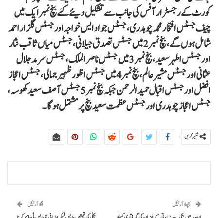
کورٹ کے رجسٹرار آفس کی جانب سے تشکیل دیئے گئے بنچ نمبر ایک میں
چیف جسٹس افتخار محمد چوہدری، جسٹس جواد ایس خواجہ اور جسٹس گلزار احمد
شامل ہوں گے، بنچ نمبر 2 میں جسٹس تصدق جیلانی، جسٹس میاں ثاقب نثار
اور جسٹس اطہرسعید، بنچ نمبر 3 میں جسٹس ناصر الملک، جسٹس سرمد جلال
عثمانی اور جسٹس مشیر عالم، بنچ نمبر4 میں جسٹس اظور ظہیر جمالی، جسٹس اعجاز
افضل اور جسٹس اقبال حمید الرحمن جبکہ بنچ نمبر5 جسٹس آصف سعید کھوسہ،
جسٹس اعجاز چوہدری اور جسٹس عظمت سعید بنچ پر مشتمل ہوگا۔
شئیر کریں
پچھلا آرٹیکل
اگلا آرٹیکل