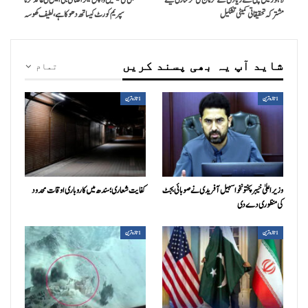
لاہور میں بچی سے زیادتی کے ملزمان کی گرفتاری کیلئے
بجلی کی قیمتیں واپس لیکر اضافی جی ایس ٹی عائد کرنا
مشترکہ تحقیقاتی کمیٹی تشکیل
سپریم کورٹ کیساتھ دھوکاہے، لطیف کھوسہ
شاید آپ یہ بھی پسند کریں
تمام
1تازہ ترین
1تازہ ترین
وزیراعلیٰ خیبرپختونخوا سہیل آفریدی نے صوبائی بجٹ
کفایت شعاری؛ سندھ میں کاروباری اوقات محدود
کی منظوری دے دی
1تازہ ترین
1تازہ ترین