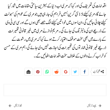
اقدامات کی تعریف کی اور کہا کہ مری اب دنیا کے بہترین سیاحتی مقامات میں شمار کیا
جائے گا، مری کیلئے 15 نئی گرین بسیں فراہم کی جا رہی ہیں جو مری کے عوام کی سہولت
کیلئے چلائی جائیں گی، ان بسوں میں خواتین کیلئے الگ حصے بھی ہوں گے اور سی سی ٹی وی
کے ذریعے ان کی مانیٹرنگ کی جائے گی۔مریم نواز نے مری میں غیر قانونی تعمیرات
کے بارے میں بھی سخت موقف اختیار کرتے ہوئے کہا کہ مری میں رشوت کے
ذریعے غیرقانونی عمارتوں کی تعمیرات کی اجازت نہیں دی جائے گی، ہم مری کے حسن
کو خراب کرنے والوں کے خلاف سخت اقدامات اٹھائیں گے۔
شئیر کریں
پچھلا آرٹیکل
اگلا آرٹیکل