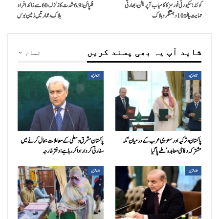
کوئٹہ: سکیورٹی فورسز کا کامیاب آپریشن، بھارتی
فلپائن: 6.9 شدت کا زلزلہ، 60 سے زائد افراد
حمایت یافتہ 10 دہشتگرد ہلاک
ہلاک، عمارتیں زمین بوس
شاید آپ یہ بھی پسند کریں
تمام
تازہ ترین
تازہ ترین
پاکستان، ترکیہ اور سعودی عرب کے درمیان ’مکہ
پاکستان مشرق وسطی کے معاملات بحال کرنے میں
مشترکہ دفاعی معاہدہ‘ طے پا گیا
سفارتی کردار ادا کررہا ہے: دفتر خارجہ
تازہ ترین
تازہ ترین