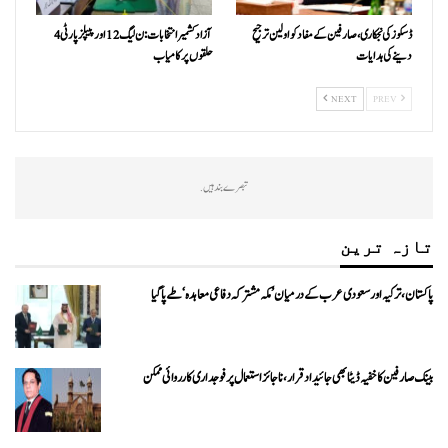
ڈسکوز کی نجکاری،صارفین کے مفاد کو اولین ترجیح
آزاد کشمیر انتخابات:ن ليگ 12 اور پیپلزپارٹی 4
دینے کی ہدایات
حلقوں پر کامیاب
NEXT
PREV
تبصرے بند ہیں.
تازہ ترین
پاکستان، ترکیہ اور سعودی عرب کے درمیان ’مکہ مشترکہ دفاعی معاہدہ‘ طے پا گیا
بینک صارفین کا خفیہ ڈیٹا بھی جائیداد قرار، ناجائز استعمال پر فوجداری کارروائی ممکن