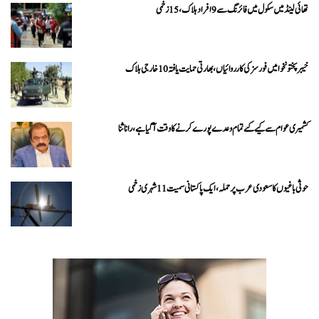
تھائی لینڈ میں سکول میں فائرنگ سے 9 افراد ہلاک، 15 زخمی
خیبرپختونخوا میں فورسز کی کارروائیاں، بھارتی حمایت یافتہ 10 خارجی ہلاک
کشمیری عوام سے کیے گئے تمام وعدے پورے کرنے کا وقت آ گیا ہے، رانا ثنا
حوثی باغیوں کا سعودی عرب پر حملہ، ایک پاکستانی سمیت 11 شہری زخمی