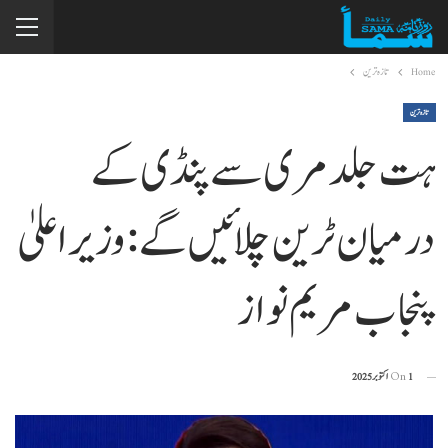
Home
تازہ ترین
تازہ ترین
ہت جلد مری سے پنڈی کے
درمیان ٹرین چلائیں گے: وزیراعلیٰ
پنجاب مریم نواز
1 اکتوبر 2025
On