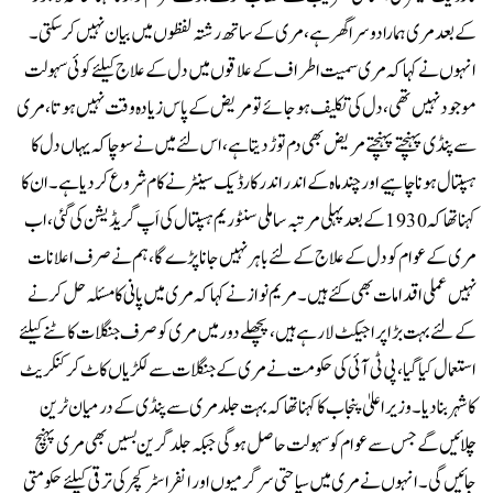
کے بعد مری ہمارا دوسرا گھر ہے، مری کے ساتھ رشتہ لفظوں میں بیان نہیں کر سکتی۔
انہوں نے کہا کہ مری سمیت اطراف کے علاقوں میں دل کے علاج کیلئے کوئی سہولت
موجود نہیں تھی، دل کی تکلیف ہو جائے تو مریض کے پاس زیادہ وقت نہیں ہوتا، مری
سے پنڈی پہنچتے پہنچتے مریض بھی دم توڑ دیتا ہے، اس لئے میں نے سوچا کہ یہاں دل کا
ہسپتال ہونا چاہیے اور چند ماہ کے اندر اندر کارڈیک سینٹر نے کام شروع کر دیا ہے۔ان کا
کہنا تھا کہ 1930 کے بعد پہلی مرتبہ ساملی سنٹوریم ہسپتال کی اَپ گریڈیشن کی گئی، اب
مری کے عوام کو دل کے علاج کے لئے باہر نہیں جانا پڑے گا، ہم نے صرف اعلانات
نہیں عملی اقدامات بھی کئے ہیں۔مریم نواز نے کہا کہ مری میں پانی کا مسئلہ حل کرنے
کے لئے بہت بڑا پراجیکٹ لا رہے ہیں، پچھلے دور میں مری کو صرف جنگلات کاٹنے کیلئے
استعمال کیا گیا، پی ٹی آئی کی حکومت نے مری کے جنگلات سے لکڑیاں کاٹ کر کنکریٹ
کا شہر بنا دیا۔وزیر اعلیٰ پنجاب کا کہنا تھا کہ بہت جلد مری سے پنڈی کے درمیان ٹرین
چلائیں گے جس سے عوام کو سہولت حاصل ہوگی جبکہ جلد گرین بسیں بھی مری پہنچ
جائیں گی۔انہوں نے مری میں سیاحتی سرگرمیوں اور انفراسٹرکچر کی ترقی کیلئے حکومتی