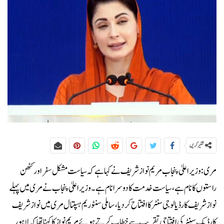
شئیر کریں
مری: وزیر اعلیٰ پنجاب مریم نواز شریف نے کہا ہے کہ سیاست مشکل سفر اور کٹھن
راستوں کا نام ہے، سیاست خدمت کا دوسرا نام ہے۔وزیراعلیٰ پنجاب نے مری میں پہلے
نواز شریف کارڈیالوجی سنٹر کا افتتاح کر دیا، ساملی سنٹوریم ہسپتال مری میں نواز شریف
کارڈیک سینٹر کی افتتاحی تقریب سے خطاب کرتے ہوئے مریم نواز کا کہنا تھا کہ لاہور