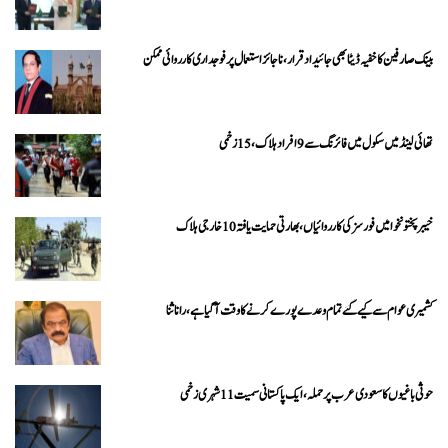
بینک صارفین کا خفیہ ڈیٹا بھی جائیداد قرار، ناجائز استعمال پر فوجداری کارروائی ممکن
تھائی لینڈ میں سکول میں فائرنگ سے 9 افراد ہلاک، 15 زخمی
خیبرپختونخوا میں فورسز کی کارروائیاں، بھارتی حمایت یافتہ 10 خارجی ہلاک
کشمیری عوام سے کیے گئے تمام وعدے پورے کرنے کا وقت آ گیا ہے، رانا ثنا
حوثی باغیوں کا سعودی عرب پر حملہ، ایک پاکستانی سمیت 11 شہری زخمی