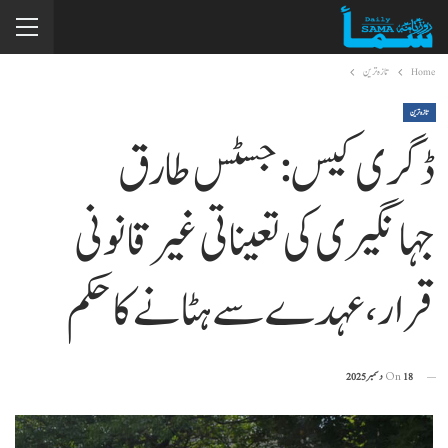
Home
تازہ ترین
تازہ ترین
ڈگری کیس: جسٹس طارق
جہانگیری کی تعیناتی غیرقانونی
قرار، عہدے سے ہٹانے کا حکم
18 دسمبر 2025
On