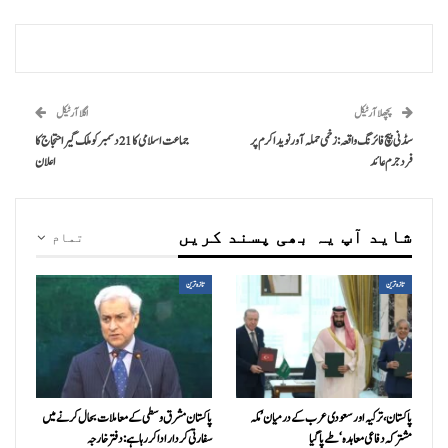
پچھلا آرٹیکل
اگلا آرٹیکل
سڈنی بیچ فائرنگ واقعہ: زخمی حملہ آور نوید اکرم پر
جماعت اسلامی کا 21 دسمبر کو ملک گیر احتجاج کا
فرد جرم عائد
اعلان
شاید آپ یہ بھی پسند کریں
تمام
تازہ ترین
تازہ ترین
پاکستان، ترکیہ اور سعودی عرب کے درمیان ’مکہ
پاکستان مشرق وسطی کے معاملات بحال کرنے میں
مشترکہ دفاعی معاہدہ‘ طے پا گیا
سفارتی کردار ادا کررہا ہے: دفتر خارجہ