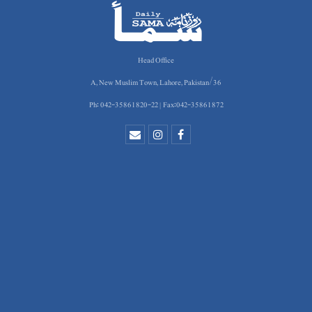
Head Office
36/A, New Muslim Town, Lahore, Pakistan
Ph: 042-35861820-22 | Fax:042-35861872