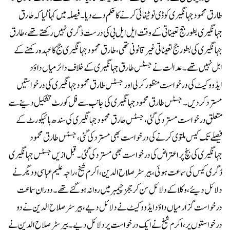
طارق محمود جہانگیری کو ڈی نوٹیفائی کرنے کا حکم دے دیا۔فیصلہ میں کہا گیا کہ طارق
جہانگیری بطور جج تعیناتی کے وقت ایل ایل بی کی درست ڈگری نہیں رکھتے تھے، طارق
جہانگیری کی بطور جج تعیناتی غیر قانونی تھی،طارق محمود جہانگیری جج کا عہدہ رکھنے کے
اہل نہیں تھے۔عدالت نے جسٹس طارق جہانگیری کے خلاف دائر میاں داؤد
ایڈووکیٹ کی درخواست منظور کر لی اور جسٹس طارق محمود جہانگیری کی درخواستیں
مسترد کر دیں۔جسٹس طارق محمود جہانگیری کی جانب سے فل کورٹ تشکیل دینے سے
متعلق درخواست مسترد کی گئی، جسٹس طارق محمود جہانگیری کی سندھ ہائیکورٹ کے
فیصلے تک کیس ملتوی کرنے کی درخواست بھی مسترد کی گئی، جسٹس طارق محمود
جہانگیری کی بنچ پر اعتراض کی درخواست بھی مسترد کی گئی۔قبل ازیں جسٹس جہانگیری
ڈگری کیس کی سماعت ہوئی، بیرسٹر صلاح الدین، اکرم شیخ ، راجہ علیم عباسی و دیگر نے
دلائل دیئے، وکلا کے دلائل سن کر ججز چیمبر میں روانہ ہوگئے تھے۔دوران سماعت
درخواست گزار میاں داؤد ایڈووکیٹ نے دلائل دیے، بیرسٹر صلاح الدین نے دو
درخواستوں پر، اکرم شیخ نے ایک درخواست پر دلائل دیے۔بیرسٹر صلاح الدین نے