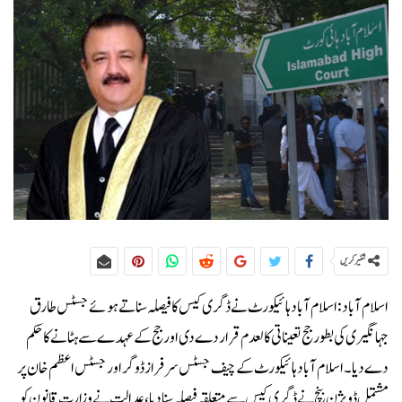
شئیر کریں
اسلام آباد:اسلام آباد ہائیکورٹ نے ڈگری کیس کا فیصلہ سناتے ہوئے جسٹس طارق
جہانگیری کی بطور جج تعیناتی کالعدم قرار دے دی اور جج کے عہدے سے ہٹانے کا حکم
دے دیا۔اسلام آباد ہائیکورٹ کے چیف جسٹس سرفراز ڈوگر اور جسٹس اعظم خان پر
مشتمل ڈویژن بنچ نے ڈگری کیس سے متعلقہ فیصلہ سنا دیا، عدالت نے وزارت قانون کو