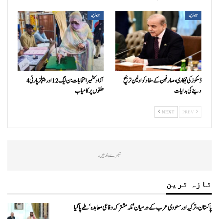
تازہ ترین
تازہ ترین
ڈسکوز کی نجکاری،صارفین کے مفاد کو اولین ترجیح
آزاد کشمیر انتخابات:ن ليگ 12 اور پیپلزپارٹی 4
دینے کی ہدایات
حلقوں پر کامیاب
NEXT
PREV
تبصرے بند ہیں.
تازہ ترین
پاکستان، ترکیہ اور سعودی عرب کے درمیان ’مکہ مشترکہ دفاعی معاہدہ‘ طے پا گیا