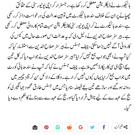
ہائیکورٹ نے ڈیکلریشن معطل کر رکھا ہے، رجسٹرار کراچی یونیورسٹی کے حقائق
چھپانے پر ان کے خلاف سندھ ہائیکورٹ میں توہین عدالت کی درخواست دائر کر رکھی
ہے، سندھ ہائیکورٹ نے کراچی یونیورسٹی کا ڈیکلریشن سمیت تمام کاروائی معطل کر رکھی
ہے۔بیرسٹر صلاح الدین نے دلیل دی کہ یہ عدالت اس صورت حال میں کیس کی
کاروائی آگے نہیں بڑھا سکتی، چیف جسٹس نے بیرسٹر صلاح الدین سے استفسار کیا کہ
کیا آپ نے ابھی جواب جمع نہیں کرایا ؟ بیرسٹر صلاح الدین نے جواب دیا کہ کل تین
بجے ایچ ای سی کا ریکارڈ ہمیں ملا ہے۔چیف جسٹس نے کہا کہ آپ نے سندھ ہائی کورٹ
میں جواب جمع کرایا یہاں کیوں نہیں کرا رہے۔وکلا کے دلائل سن کر ججز چیمبر میں
روانہ ہوگئے اور ساڑھے تین بجے فیصلہ سنا دیا جس میں جسٹس طارق محمود جہانگیری کو
جج کے عہدے کے لیے نااہل قرار دیا گیا اور جج کے عہدے سے ہٹانے کا حکم دے دیا
گیا۔
شئیر کریں