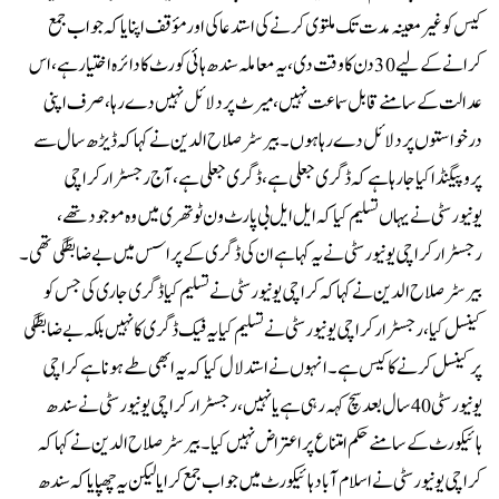
کیس کو غیر معینہ مدت تک ملتوی کرنے کی استدعا کی اور مؤقف اپنایا کہ جواب جمع
کرانے کے لیے 30 دن کا وقت دی، یہ معاملہ سندھ ہائی کورٹ کا دائرہ اختیار ہے، اس
عدالت کے سامنے قابل سماعت نہیں، میرٹ پر دلائل نہیں دے رہا، صرف اپنی
درخواستوں پر دلائل دے رہا ہوں۔بیرسٹر صلاح الدین نے کہا کہ ڈیڑھ سال سے
پروپیگنڈا کیا جا رہا ہے کہ ڈگری جعلی ہے، ڈگری جعلی ہے، آج رجسٹرار کراچی
یونیورسٹی نے یہاں تسلیم کیا کہ ایل ایل بی پارٹ ون ٹو تھری میں وہ موجود تھے،
رجسٹرار کراچی یونیورسٹی نے یہ کہا ہے ان کی ڈگری کے پراسس میں بےضابطگی تھی۔
بیرسٹر صلاح الدین نے کہا کہ کراچی یونیورسٹی نے تسلیم کیا ڈگری جاری کی جس کو
کینسل کیا، رجسٹرار کراچی یونیورسٹی نے تسلیم کیا یہ فیک ڈگری کا نہیں بلکہ بے ضابطگی
پر کینسل کرنے کا کیس ہے۔انہوں نے استدلال کیا کہ یہ ابھی طے ہونا ہے کراچی
یونیورسٹی 40 سال بعد سچ کہہ رہی ہے یا نہیں، رجسٹرار کراچی یونیورسٹی نے سندھ
ہائیکورٹ کے سامنے حکم امتناع پر اعتراض نہیں کیا۔بیرسٹر صلاح الدین نے کہا کہ
کراچی یونیورسٹی نے اسلام آباد ہائیکورٹ میں جواب جمع کرایا لیکن یہ چھپایا کہ سندھ