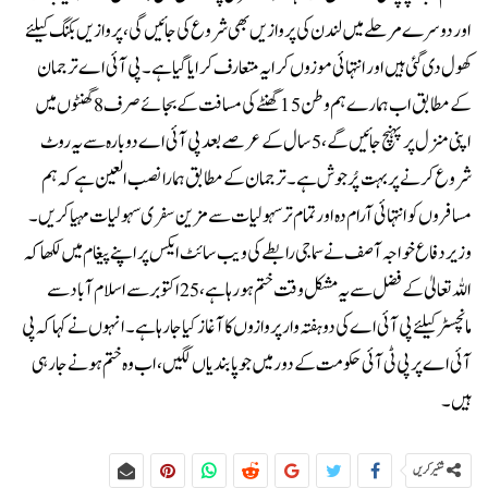
اور دوسرے مرحلے میں لندن کی پروازیں بھی شروع کی جائیں گی، پروازیں بکنگ کیلئے
کھول دی گئی ہیں اور انتہائی موزوں کرایہ متعارف کرایا گیا ہے۔پی آئی اے ترجمان
کے مطابق اب ہمارے ہم وطن 15 گھنٹے کی مسافت کے بجائے صرف 8 گھنٹوں میں
اپنی منزل پر پہنچ جائیں گے، 5 سال کے عرصے بعد پی آئی اے دوبارہ سے یہ روٹ
شروع کرنے پر بہت پُرجوش ہے۔ترجمان کے مطابق ہمارا نصب العین ہے کہ ہم
مسافروں کو انتہائی آرام دہ اور تمام تر سہولیات سے مزین سفری سہولیات مہیا کریں۔
وزیر دفاع خواجہ آصف نے سماجی رابطے کی ویب سائٹ ایکس پر اپنے پیغام میں لکھا کہ
اللہ تعالیٰ کے فضل سے یہ مشکل وقت ختم ہو رہا ہے، 25 اکتوبر سے اسلام آباد سے
مانچسٹر کیلئے پی آئی اے کی دو ہفتہ وار پروازوں کا آغاز کیا جا رہا ہے۔انہوں نے کہا کہ پی
آئی اے پر پی ٹی آئی حکومت کے دور میں جو پابندیاں لگیں، اب وہ ختم ہونے جا رہی
ہیں۔
شئیر کریں