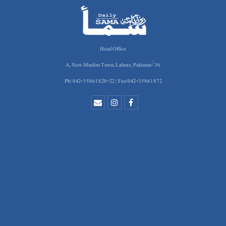
Head Office
36/A, New Muslim Town, Lahore, Pakistan
Ph: 042-35861820-22 | Fax:042-35861872