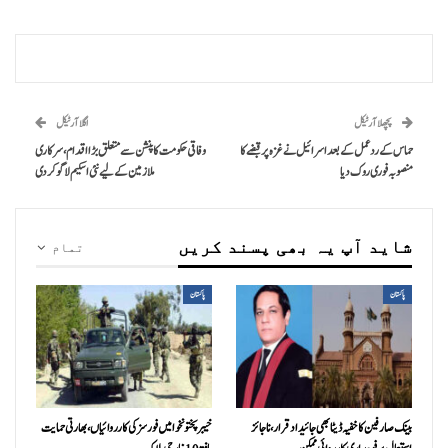
پچھلا آرٹیکل
اگلا آرٹیکل
حماس کے ردعمل کے بعد اسرائیل نے غزہ پر قبضے کا
وفاقی حکومت کا پنشن سے متعلق بڑا اقدام، سرکاری
منصوبہ فوری روک دیا
ملازمین کے لیے نئی اسکیم لاگو کردی
شاید آپ یہ بھی پسند کریں
تمام
پاکستان
پاکستان
بینک صارفین کا خفیہ ڈیٹا بھی جائیداد قرار، ناجائز
خیبرپختونخوا میں فورسز کی کارروائیاں، بھارتی حمایت