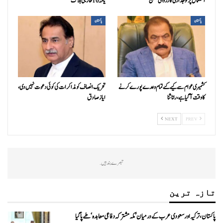
استعمال پر فوجداری کارروائی ممکن
یافتہ 10 خارجی ہلاک
پاکستان
پاکستان
کشمیری عوام سے کیے گئے تمام وعدے پورے کرنے
تحریک انصاف کو مذاکرات کی کوئی دعوت نہیں دی،
کا وقت آ گیا ہے، رانا ثنا
ایاز صادق
NEXT
PREV
تبصرے بند ہیں.
تازہ ترین
پاکستان، ترکیہ اور سعودی عرب کے درمیان ’مکہ مشترکہ دفاعی معاہدہ‘ طے پا گیا