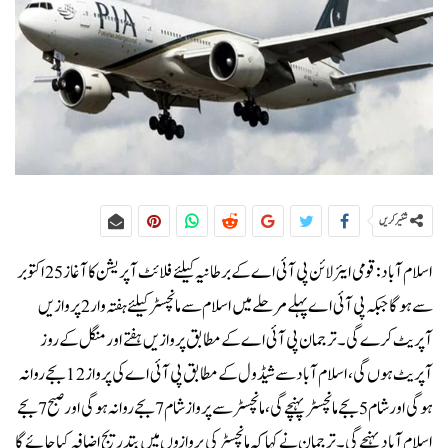
شئیر کریں
اسلام آباد: قومی ایئر لائن پی آئی اے کے برطانیہ کیلئے فلائٹ آپریشن کا آغاز 25 اکتوبر
سے ہوگا جبکہ پی آئی اے پہلے مرحلے میں اسلام سے مانچسٹر کیلئے ہفتہ وار 2 پروازیں
آپریٹ کرے گی۔ترجمان پی آئی اے کے مطابق پروازیں ہفتے اور منگل کے روز
آپریٹ ہوں گی، اسلام آباد سے شیڈول کے مطابق پی آئی اے کی پرواز 12 بجے روانہ
ہوگی اور شام 5 بجے مانچسٹر پہنچے گی، مانچسٹر سے پرواز شام 7 بجے روانہ ہوگی اور صبح 7 بجے
اسلام آباد پہنچے گی۔ترجمان نے کہا کہ مانچسٹر کی پروازوں میں بتدریج اضافہ کیا جائے گا