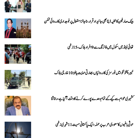
بینک صارفین کا خفیہ ڈیٹا بھی جائیداد قرار، ناجائز استعمال پر فوجداری کارروائی ممکن
تھائی لینڈ میں سکول میں فائرنگ سے 9 افراد ہلاک، 15 زخمی
خیبرپختونخوا میں فورسز کی کارروائیاں، بھارتی حمایت یافتہ 10 خارجی ہلاک
کشمیری عوام سے کیے گئے تمام وعدے پورے کرنے کا وقت آ گیا ہے، رانا ثنا
حوثی باغیوں کا سعودی عرب پر حملہ، ایک پاکستانی سمیت 11 شہری زخمی