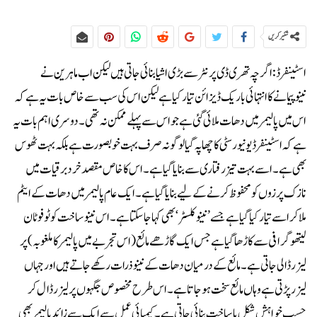
شئیر کریں
اسٹینفرڈ: اگرچہ تھری ڈی پرنٹر سے بڑی اشیا بنائی جاتی ہیں لیکن اب ماہرین نے
نینوپیمانے کا انتہائی باریک ڈیزائن تیار کیا ہے لیکن اس کی سب سے خاص بات یہ ہے کہ
اس میں پالیمر میں دھات ملائی گئی ہے جو اس سے پہلے ممکن نہ تھی۔دوسری اہم بات یہ
ہے کہ اسٹینفرڈ یونیورسٹی کا چھاپہ گیا لوگو نہ صرف بہت خوبصورت ہے بلکہ بہت ٹھوس
بھی ہے۔ اسے بہت تیزرفتاری سے بنایا گیا ہے۔ اس کا خاص مقصد خردبرقیات میں
نازک پرزوں کو محفوظ کرنے کے لیے بنایا گیا ہے۔ ایک عام پالیمر میں دھات کے ایٹم
ملاکر اسے تیار کیا گیا ہے جسے ’نینوکلسٹر‘ بھی کہا جاسکتا ہے۔اس نینوساخت کو ٹوفوٹان
لیتھوگرافی سے کاڑھا گیا ہے جس ایک گاڑھے مائع (اس تجربے میں پالیمر کا ملغوبہ) پر
لیزر ڈالی جاتی ہے۔ مائع کے درمیان دھات کے نینوذرات رکھے جاتے ہیں اور جہاں
لیزر پڑتی ہے وہاں مائع سخت ہوجاتا ہے۔ اس طرح مخصوص جگہوں پر لیزر ڈال کر
حسبِ خواہش شکل یا ساخت بنائی جاتی ہے۔ کیمیائی عمل سے ایک سے زائد پالیمر بھی