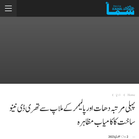
Home
1دنیا
پہلی مرتبہ دھات اور پالیمر کے ملاپ سے تھری ڈی نینو
ساخت کا کامیاب مظاہرہ
2 جنوری 2023
On