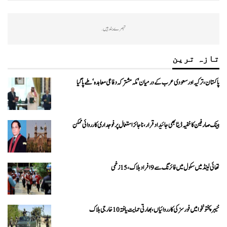
تبصرے بند ہیں.
تازہ ترین
پاکستان، ترکیہ اور سعودی عرب کے درمیان ’مکہ مشترکہ دفاعی معاہدہ‘ طے پا گیا
بینک صارفین کا خفیہ ڈیٹا بھی جائیداد قرار، ناجائز استعمال پر فوجداری کارروائی ممکن
تھائی لینڈ میں سکول میں فائرنگ سے 9 افراد ہلاک، 15 زخمی
خیبرپختونخوا میں فورسز کی کارروائیاں، بھارتی حمایت یافتہ 10 خارجی ہلاک