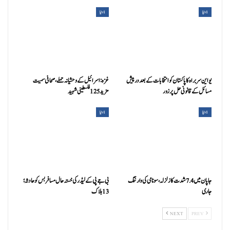
1دنیا
1دنیا
یواین سربراہ کا پاکستان کوانتخابات کے بعد درپیش
غزہ:اسرائیل کے وحشیانہ حملے، صحافی سمیت
مسائل کے قانونی حل پرزور
مزید 125 فلسطینی شہید
1دنیا
1دنیا
جاپان میں 7.4 شدت کا زلزلہ، سونامی کی وارننگ
بی جے پی کے لیڈر کی خستہ حال مسافر بس کو حادثہ؛
جاری
13 ہلاک
NEXT
PREV