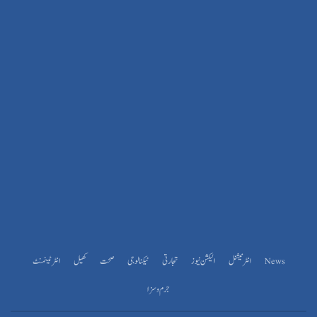
News
انٹرنیشنل
الیکشن نیوز
تجارتی
ٹیکنالوجی
صحت
کھیل
انٹرٹینمنٹ
جرم و سزا