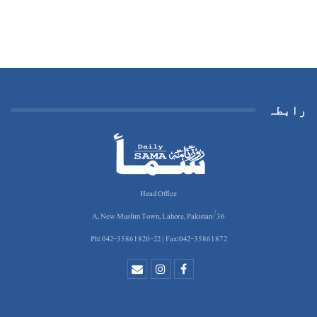
رابطہ
Head Office
36/A, New Muslim Town, Lahore, Pakistan
Ph: 042-35861820-22 | Fax:042-35861872