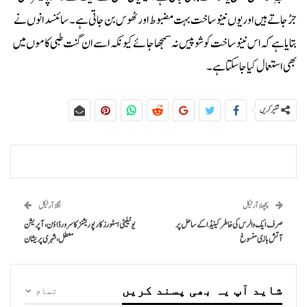
جڑجاتے ہیں اور یوں نینوساخت بہت مضبوط اور ٹھوس بن جاتی ہے۔سائنسدانوں نے
بتایا ہے کہ اس نینوساخت کو شوپیس نہ سمجھاجائے کیونکہ اسے ان گنت طبی کاموں میں
بھی استعمال کیا جاسکتا ہے۔
شئیر کریں
پچھلا آرٹیکل
اگلا آرٹیکل
صرف ایک والرس کی خاطر کینیڈا کے ساحل پر
یوٹیلیٹی اسٹورز کارپوریشنز کا سرور ڈاؤن، آپریشن
آتش بازی منسوخ
معطل، شہری پریشان
شاید آپ یہ بھی پسند کریں
تمام