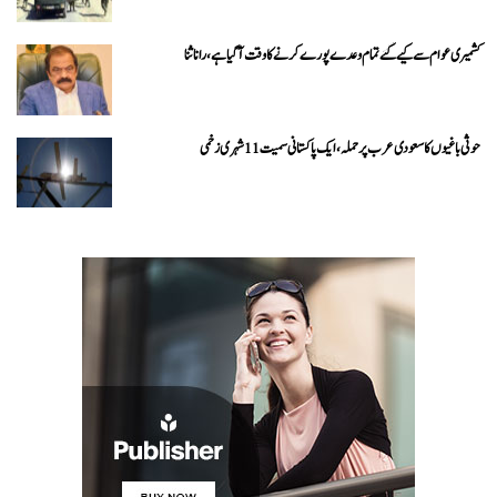
کشمیری عوام سے کیے گئے تمام وعدے پورے کرنے کا وقت آ گیا ہے، رانا ثنا
حوثی باغیوں کا سعودی عرب پر حملہ، ایک پاکستانی سمیت 11 شہری زخمی