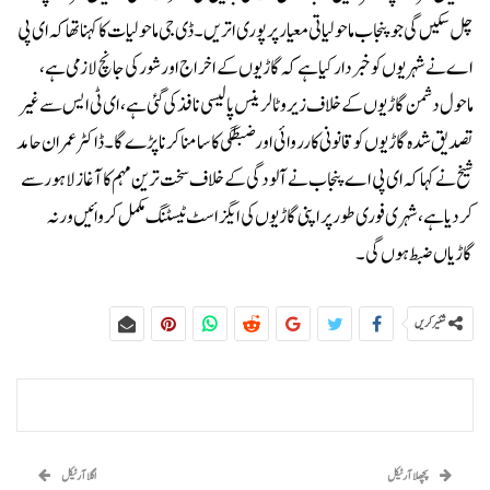
چل سکیں گی جو پنجاب ماحولیاتی معیار پر پوری اتریں۔ڈی جی ماحولیات کا کہنا تھا کہ ای پی
اے نے شہریوں کو خبردار کیا ہے کہ گاڑیوں کے اخراج اور شور کی جانچ لازمی ہے،
ماحول دشمن گاڑیوں کے خلاف زیرو ٹالرینس پالیسی نافذ کی گئی ہے، ای ٹی ایس سے غیر
تصدیق شدہ گاڑیوں کو قانونی کارروائی اور ضبطگی کا سامنا کرنا پڑے گا۔ڈاکٹر عمران حامد
شیخ نے کہا کہ ای پی اے پنجاب نے آلودگی کے خلاف سخت ترین مہم کا آغاز لاہور سے
کر دیا ہے، شہری فوری طور پر اپنی گاڑیوں کی ایگزاسٹ ٹیسٹنگ مکمل کروائیں ورنہ
گاڑیاں ضبط ہوں گی۔
شئیر کریں
پچھلا آرٹیکل
اگلا آرٹیکل