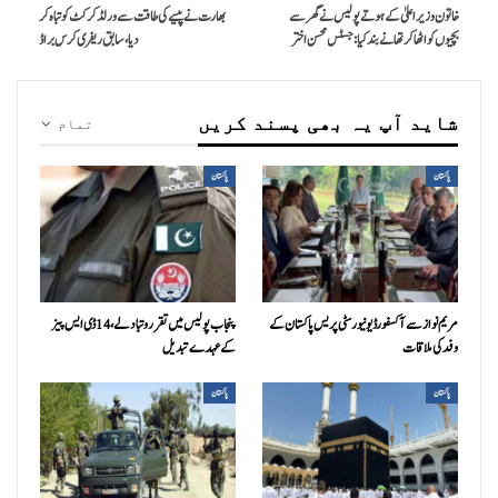
خاتون وزیراعلیٰ کے ہوتے پولیس نے گھر سے
بھارت نے پیسے کی طاقت سے ورلڈ کرکٹ کو تباہ کر
بچیوں کو اٹھا کر تھانے بند کیا: جسٹس محسن اختر
دیا، سابق ریفری کرس براڈ
شاید آپ یہ بھی پسند کریں
تمام
پاکستان
پاکستان
مریم نواز سے آکسفورڈ یونیورسٹی پریس پاکستان کے
پنجاب پولیس میں تقرر و تبادلے، 14 ڈی ایس پیز
وفد کی ملاقات
کے عہدے تبدیل
پاکستان
پاکستان