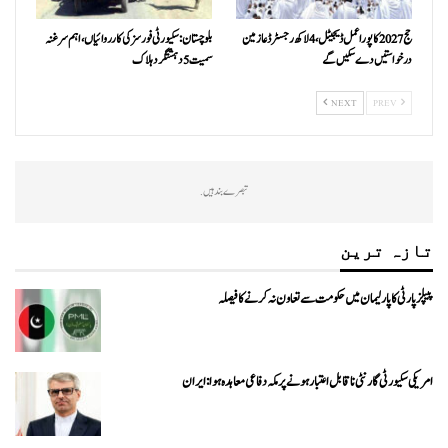
حج 2027 کا پورا عمل ڈیجیٹل، 4 لاکھ رجسٹرڈ عازمین
بلوچستان: سکیورٹی فورسز کی کارروائیاں، اہم سرغنہ
درخواستیں دے سکیں گے
سمیت 5 دہشتگرد ہلاک
NEXT
PREV
تبصرے بند ہیں.
تازہ ترین
پیپلزپارٹی کا پارلیمان میں حکومت سے تعاون نہ کرنے کا فیصلہ
امریکی سکیورٹی گارنٹی ناقابل اعتبار ہونے پر مکہ دفاعی معاہدہ ہوا: ایران