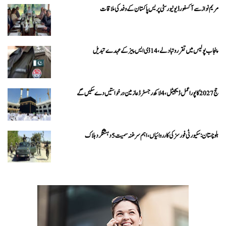
مریم نواز سے آکسفورڈ یونیورسٹی پریس پاکستان کے وفد کی ملاقات
پنجاب پولیس میں تقرر و تبادلے، 14 ڈی ایس پیز کے عہدے تبدیل
حج 2027 کا پورا عمل ڈیجیٹل، 4 لاکھ رجسٹرڈ عازمین درخواستیں دے سکیں گے
بلوچستان: سکیورٹی فورسز کی کارروائیاں، اہم سرغنہ سمیت 5 دہشتگرد ہلاک