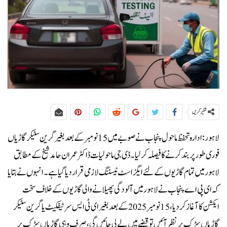
شئیر کریں
لاہور:ادارہ تحفظ ماحول پنجاب نے صوبے میں 15 نومبر کے بعد بغیر گرین سٹیکر گاڑیاں
فوری طور پر بند کرنے کا فیصلہ کر لیا۔ڈی جی ماحولیات ڈاکٹر عمران حامد شیخ کے مطابق
لاہور میں تمام گاڑیوں کے لئے ایگزاسٹ ٹیسٹنگ لازمی قرار دیا گیا ہے۔انہوں نے بتایا
کہ ای پی اے پنجاب نے لاہور میں آلودگی پھیلانے والی گاڑیوں کے خلاف سخت
ایکشن کا آغاز کر دیا، 15 نومبر 2025 کے بعد بغیر ای ٹی ایس سرٹیفکیٹ یا گرین سٹیکر
گاڑیاں سڑک پر نظر آئیں تو قبضے میں لے لی جائیں گی، صرف وہی گاڑیاں سڑک پر