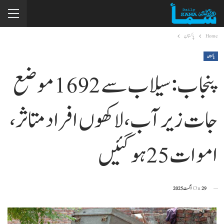
Home
پاکستان
پاکستان
پنجاب: سیلاب سے 1692 موضع
جات زیر آب، لاکھوں افراد متاثر،
اموات 25 ہوگئیں
29 اگست 2025
On