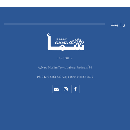
رابطہ
Head Office
36/A, New Muslim Town, Lahore, Pakistan
Ph: 042-35861820-22 | Fax:042-35861872