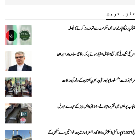
تازہ ترین
پیپلزپارٹی کا پارلیمان میں حکومت سے تعاون نہ کرنے کا فیصلہ
امریکی سکیورٹی گارنٹی ناقابل اعتبار ہونے پر مکہ دفاعی معاہدہ ہوا: ایران
مریم نواز سے آکسفورڈ یونیورسٹی پریس پاکستان کے وفد کی ملاقات
پنجاب پولیس میں تقرر و تبادلے، 14 ڈی ایس پیز کے عہدے تبدیل
حج 2027 کا پورا عمل ڈیجیٹل، 4 لاکھ رجسٹرڈ عازمین درخواستیں دے سکیں گے