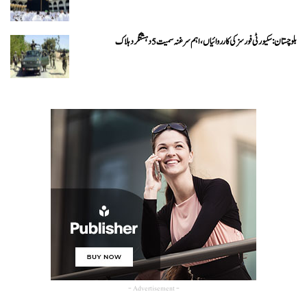
بلوچستان: سکیورٹی فورسز کی کارروائیاں، اہم سرغنہ سمیت 5 دہشتگرد ہلاک
- Advertisement -