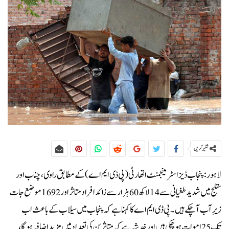
شئیر کریں
لاہور: پنجاب ڈیزاسٹر مینجمنٹ اتھارٹی (پی ڈی ایم اے) کے مطابق راوی، چناب اور
ستلج میں شدید طغیانی سے 14 لاکھ 60 ہزار سے زائد افراد متاثر اور 1692 موضع جات
زیرِ آب آ چکے ہیں۔پی ڈی ایم اے کا کہنا ہے کہ پنجاب میں سیلاب کے باعث اب
تک 25 اموات ہوچکی ہیں اور خدشہ ہے کہ متاثرین کی تعداد میں مزید اضافہ ہوگا،