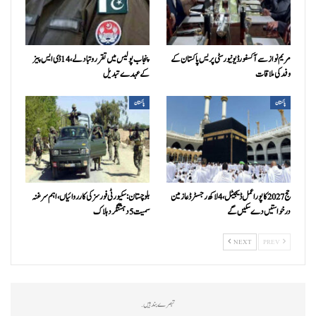
مریم نواز سے آکسفورڈ یونیورسٹی پریس پاکستان کے
پنجاب پولیس میں تقرر و تبادلے، 14 ڈی ایس پیز
وفد کی ملاقات
کے عہدے تبدیل
پاکستان
پاکستان
حج 2027 کا پورا عمل ڈیجیٹل، 4 لاکھ رجسٹرڈ عازمین
بلوچستان: سکیورٹی فورسز کی کارروائیاں، اہم سرغنہ
درخواستیں دے سکیں گے
سمیت 5 دہشتگرد ہلاک
NEXT
PREV
تبصرے بند ہیں.