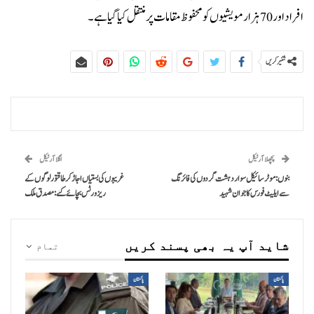
افراد اور 70 ہزار مویشیوں کو محفوظ مقامات پر منتقل کیا گیا ہے۔
شئیر کریں
پچھلا آرٹیکل
اگلا آرٹیکل
بنوں: موٹرسائیکل سوار دہشت گردوں کی فائرنگ
غریبوں کی بستیاں اجاڑ کر طاقتور لوگوں کے
سے ایلیٹ فورس کا جوان شہید
ریزورٹس بچائے گئے: مصدق ملک
شاید آپ یہ بھی پسند کریں
تمام
پاکستان
پاکستان