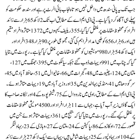
جب تک یہ پانی سندھ میں داخل نہیں ہوتا پنجاب ہائی الرٹ پر ہے اور سندھ حکومت کو
پہلے ہی آگاہ کر دیا گیا ہے۔پی ڈی ایم اے کے مطابق اب تک 2 لاکھ 65 ہزار سے زائد
افراد کو محفوظ مقامات پر منتقل کیا گیا، 355 ریلیف کیمپوں میں 1372 متاثرہ افراد مقیم
ہیں اور 6 ہزار 656 کو طبی امداد فراہم کی گئی، مجموعی طور پر 90 ہزار 348 افراد اور
ایک لاکھ 54 ہزار980 مویشیوں کو محفوظ مقامات پر منتقل کیا گیا ہے۔رپورٹ میں بتایا
گیا کہ چناب میں 991 دیہات ڈوب گئے جبکہ سیالکوٹ میں 395، جھنگ میں 127،
ملتان میں 124، چنیوٹ میں 48، گجرات میں 66، خانیوال میں 51، حافظ آباد میں 45،
سرگودھا میں 41، منڈی بہاالدین میں 35 اور وزیرآباد میں 19 دیہات متاثر ہوئے۔
پی ڈی ایم اے کے مطابق راوی میں نارووال کے 75، شیخوپورہ کے 4 اور ننکانہ صاحب کا
ایک گاؤں زیرِ آب آیا ہے، جہاں سے 11 ہزار افراد اور 4500 مویشی محفوظ مقامات
پر منتقل کیے گئے۔رپورٹ میں بتایا گیا کہ ستلج میں 361 دیہات متاثر ہوئے جن میں
قصور کے 72، اوکاڑہ کے 86، پاکپتن کے 24، ملتان کے 27، وہاڑی کے 23، بہاولنگر
کے 104 اور بہاولپور کے 25 دیہات شامل ہیں، یہاں سے ایک لاکھ 27 ہزار سے زائد