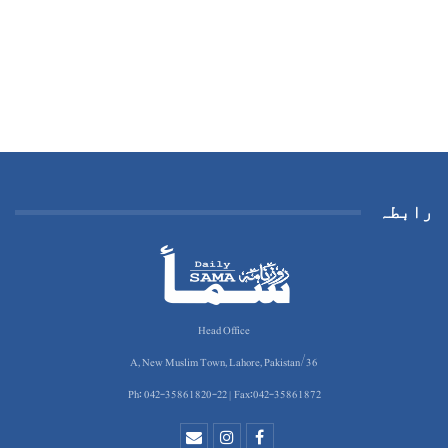
رابطہ
Head Office
36/A, New Muslim Town, Lahore, Pakistan
Ph: 042-35861820-22 | Fax:042-35861872