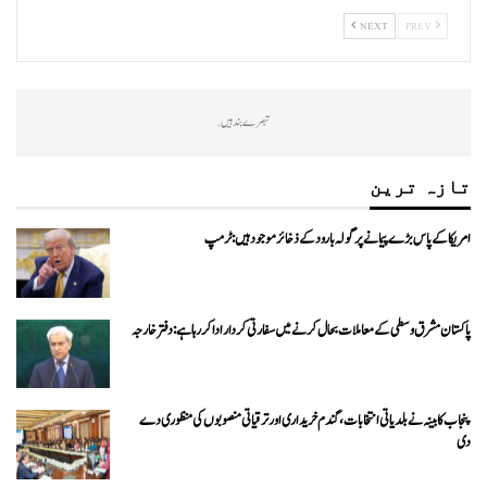
NEXT
PREV
تبصرے بند ہیں.
تازہ ترین
امریکا کے پاس بڑے پیمانے پر گولہ بارود کے ذخائر موجود ہیں: ٹرمپ
پاکستان مشرق وسطی کے معاملات بحال کرنے میں سفارتی کردار ادا کررہا ہے: دفتر خارجہ
پنجاب کابینہ نے بلدیاتی انتخابات، گندم خریداری اور ترقیاتی منصوبوں کی منظوری دے
دی