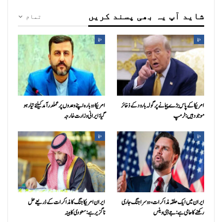
شاید آپ یہ بھی پسند کریں
تمام
دنیا
دنیا
امریکا کے پاس بڑے پیمانے پر گولہ بارود کے ذخائر
امریکا دوبارہ اپنے وعدوں پر عملدرآمد کیلئے تیار ہو
موجود ہیں: ٹرمپ
گیا: ایرانی وزارت خارجہ
دنیا
دنیا
ایران میں ایک حلقہ مذاکرات، دوسرا جنگ جاری
ایران امریکا جنگ کا مذاکرات کے ذریعے حل
رکھنے کا حامی ہے: جے ڈی وینس
ناگزیر ہے: سعودی کابینہ