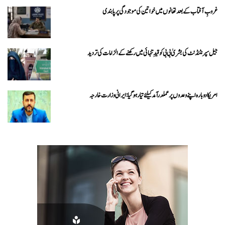
غروبِ آفتاب کے بعد تھانوں میں خواتین کی موجودگی پر پابندی
جیل سپرنٹنڈنٹ کی بشریٰ بی بی کو قیدِ تنہائی میں رکھنے کے الزامات کی تردید
امریکا دوبارہ اپنے وعدوں پر عملدرآمد کیلئے تیار ہو گیا: ایرانی وزارت خارجہ