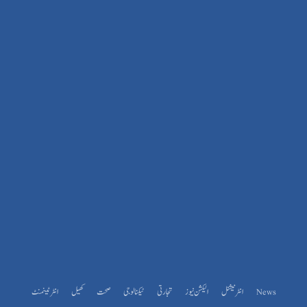
News
انٹرنیشنل
الیکشن نیوز
تجارتی
ٹیکنالوجی
صحت
کھیل
انٹرٹینمنٹ