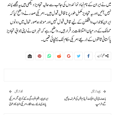
میں نے ایران کے نام نہاد نمائندوں کی جانب سے حالیہ تجاویز دیکھی ہیں یہ مجھے پسند
نہیں آئیں اور یہ تجاویز مکمل طور پر ناقابل قبول ہیں۔امریکی صدر نے واضح کیا کہ
ایران کا جواب واشنگٹن کے لیے قابل قبول نہیں اور موجودہ صورتحال میں دونوں
ممالک کے درمیان اختلافات برقرار ہیں۔واضح رہے کہ تہران نے اپنی جوابی تجاویز
پاکستانی ثالثوں کے ذریعے امریکی حکام تک پہنچائی تھیں۔
شئیر کریں
پچھلا آرٹیکل
اگلا آرٹیکل
بات نہ بنی تو پراجیکٹ فریڈم پلس کی طرف جائیں
ایران یورینیم افزودگی روکنے کو تیار مگر امریکی
گے: ٹرمپ
پابندی ماننے سے انکار، امریکی اخبار کا دعویٰ