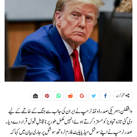
شئیر کریں
واشنگٹن:امریکی صدر ڈونلڈ ٹرمپ نے ایران کی جانب سے جنگ کے خاتمے کے لیے
دی گئی تازہ تجاویز کو مسترد کرتے ہوئے انہیں مکمل طور پر ناقابلِ قبول قرار دے دیا۔
صدر ٹرمپ نے اپنے سوشل میڈیا پلیٹ فارم ٹروتھ سوشل پر جاری بیان میں کہا کہ