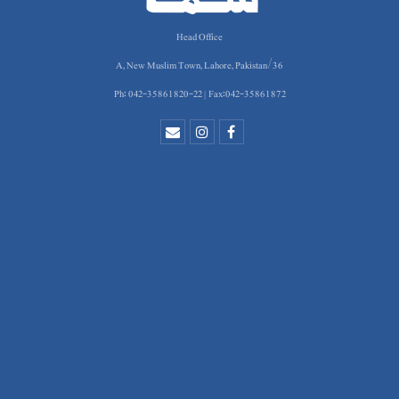
Head Office
36/A, New Muslim Town, Lahore, Pakistan
Ph: 042-35861820-22 | Fax:042-35861872