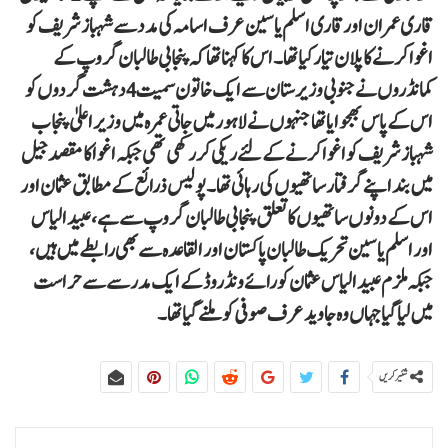
قاری عمران اور قاری اسلم یاسین عرف اسامہ کی مدد سے شہباز شریف کو
اغوا کرنے کا پلان تیار کیا تھا۔ اس کا کہنا تھا کہ پنجابی طالبان گروپ کے
کمانڈروں نے جنوبی وزیرستان سے ایک خاتون سمیت 4 دہشت گردوں کو
اس کے پاس بھجوایا تھا جنہوں نے لاہور میں جاتی عمرہ میں وزیراعلیٰ پنجاب
شہباز شریف کو اغوا کرنے کے لئے ریکی کر رکھی تھی جبکہ اغوا کا مقصد جیل
میں بند اپنے گرفتار ساتھیوں کی رہائی تھا۔ پولیس ذرائع کے مطابق عثمان اور
اس کے دونوں ساتھیوں کا تعلق پنجابی طالبان گروپ سے ہے، عبید الیاس
اور اسلم یاسین تحریک طالبان پاکستان اور القاعدہ سے بھی رابطے میں ہیں،
جبکہ ملزم عبید الیاس عثمان کو رائے ونڈ روڈ کے ایک مدرسے سے حراست
میں لیا گیا جہاں وہ جاوید عرف صوفی کو ملنے گیا تھا۔
شئیر کریں