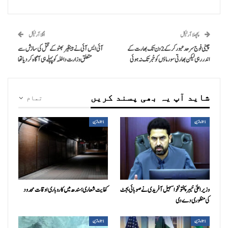
پچھلا آرٹیکل
اگلا آرٹیکل
چینی فوج سرحد عبور کرکے 2 دن تک بھارت کے
آئی ایس آئی نے بینظیر بھٹو کے قتل کی سازش سے
اندر رہی لیکن بھارتی سورماؤں کو خبر تک نہ ہوئی
متعلق وزارت داخلہ کوپہلے ہی آگاہ کردیا تھا
شاید آپ یہ بھی پسند کریں
تمام
1تازہ ترین
1تازہ ترین
وزیراعلیٰ خیبرپختونخوا سہیل آفریدی نے صوبائی بجٹ
کفایت شعاری؛ سندھ میں کاروباری اوقات محدود
کی منظوری دے دی
1تازہ ترین
1تازہ ترین