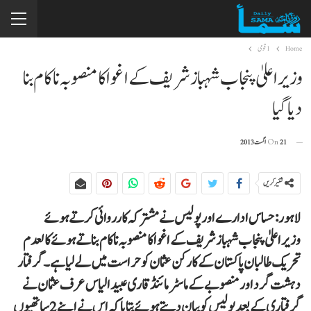
Home
1 قومی
وزیراعلیٰ پنجاب شہباز شریف کے اغوا کا منصوبہ ناکام بنا
دیا گیا
21 اگست 2013
On
شئیر کریں
لاہور: حساس ادارے اور پولیس نے مشترکہ کارروائی کرتے ہوئے
وزیراعلیٰ پنجاب شہباز شریف کے اغوا کا منصوبہ ناکام بناتے ہوئے کالعدم
تحریک طالبان پاکستان کے کارکن عثمان کو حراست میں لے لیا ہے۔ گرفتار
دہشت گرد اور منصوبے کے ماسٹر مائنڈ قاری عبید الیاس عرف عثمان نے
گرفتاری کے بعد پولیس کو بیان دیتے ہوئے بتایا کہ اس نے اپنے 2 ساتھیوں