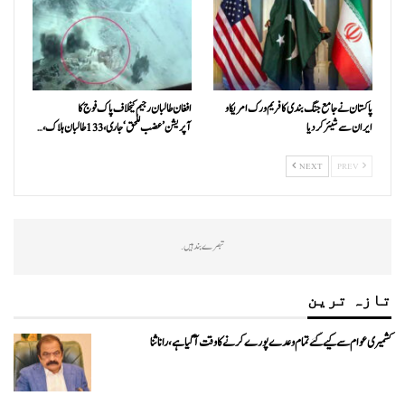
پاکستان نے جامع جنگ بندی کا فریم ورک امریکا و
افغان طالبان رجیم کیخلاف پاک فوج کا
ایران سے شیئر کر دیا
آپریشن’عضب للحق‘ جاری، 133 طالبان ہلاک،…
NEXT
PREV
تبصرے بند ہیں.
تازہ ترین
کشمیری عوام سے کیے گئے تمام وعدے پورے کرنے کا وقت آ گیا ہے، رانا ثنا