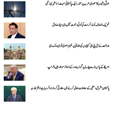
حوثی باغیوں کا سعودی عرب پر حملہ، ایک پاکستانی سمیت 11 شہری زخمی
تحریک انصاف کو مذاکرات کی کوئی دعوت نہیں دی، ایاز صادق
عدالت نے ایل پی جی کمپنیوں کی اضافی پریمیم وصولی فوری روک دی
امریکا کے پاس بڑے پیمانے پر گولہ بارود کے ذخائر موجود ہیں: ٹرمپ
پاکستان مشرق وسطی کے معاملات بحال کرنے میں سفارتی کردار ادا کررہا ہے: دفتر خارجہ