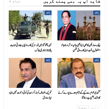
شاید آپ یہ بھی پسند کریں
تمام
پاکستان
پاکستان
بینک صارفین کا خفیہ ڈیٹا بھی جائیداد قرار، ناجائز
خیبرپختونخوا میں فورسز کی کارروائیاں، بھارتی حمایت
استعمال پر فوجداری کارروائی ممکن
یافتہ 10 خارجی ہلاک
پاکستان
پاکستان
کشمیری عوام سے کیے گئے تمام وعدے پورے کرنے
تحریک انصاف کو مذاکرات کی کوئی دعوت نہیں دی،
کا وقت آ گیا ہے، رانا ثنا
ایاز صادق
NEXT
PREV