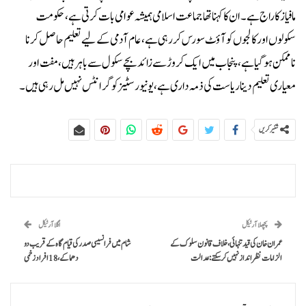
مافیاز کا راج ہے۔ان کا کہنا تھا جماعت اسلامی ہمیشہ عوامی بات کرتی ہے، حکومت
سکولوں اور کالجوں کو آؤٹ سورس کر رہی ہے، عام آدمی کے لیے تعلیم حاصل کرنا
ناممکن ہوگیا ہے، پنجاب میں ایک کروڑ سے زائد بچے سکول سے باہر ہیں، مفت اور
معیاری تعلیم دینا ریاست کی ذمہ داری ہے، یونیورسٹیز کو گرانٹس نہیں مل رہی ہیں۔
شئیر کریں
پچھلا آرٹیکل
اگلا آرٹیکل
عمران خان کی قید تنہائی، خلاف قانون سلوک کے
شام میں فرانسیسی صدر کی قیام گاہ کے قریب دو
الزامات نظرانداز نہیں کر سکتے: عدالت
دھماکے، 18 افراد زخمی