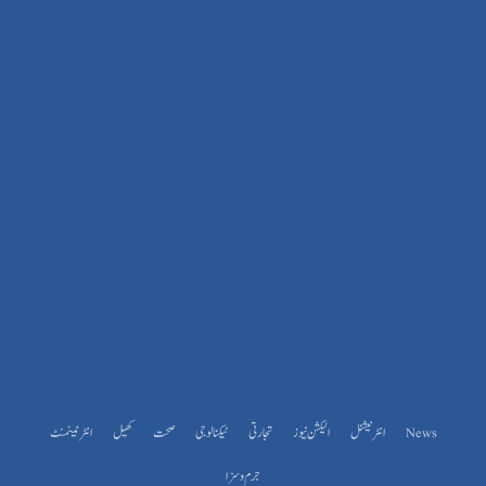
News
انٹرنیشنل
الیکشن نیوز
تجارتی
ٹیکنالوجی
صحت
کھیل
انٹرٹینمنٹ
جرم و سزا