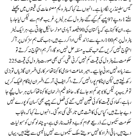
گیس سلینڈر پر لگا دیا ہے۔انہوں نے کہا کہ پٹرولیم مصنوعات کی قیمتوں میں پچھلے
ہفتے 1 روپے 97 پیسے کم کیے گئے، پٹرول کے ہر لیٹر پر غریب عوام سے ٹیکس لیا جا رہا
ہے۔ان کا کہنا ہے کہ پاکستان کی 90 فیصد آبادی موٹرسائیکل چلاتی ہے، ہر ایک لیٹر
پٹرول پر ہم 100 روپے سے زائد ٹیکس ادا کر رہے ہیں، جب تک ہم سڑکوں پر آکر
احتجاج نہیں کریں گے تب تک یہ مسئلہ حل نہیں ہو گا، اگر ہم احتجاج نہ کرتے تو
حکومت نے پٹرول کی قیمت کم نہیں کرنی تھی، کسی بھی صورت پٹرول کی قیمت 225
سے زیادہ نہیں ہونی چاہیے۔امیر جماعت اسلامی کا کہنا تھا سرکاری افسران گاڑیاں تو بڑی
رکھ لیتے ہیں لیکن اپنا کام پورا نہیں کرتے، اگر ایف بی آر کے افسران اپنا کام ٹھیک کریں
تو غریب پر ٹیکس کا بوجھ کم ہو جائے گا۔حافظ نعیم الرحمان کا کہنا تھا کسان ہر سال نیچے جا
رہا ہے، کھاد کی قیمت کا کوئی تعین نہیں، گنے کی فصل کے پیسے بھی کسان کو پورے نہیں
دیے جاتے ہیں، کپاس کی کاشت میں تاریخی کمی ہوگئی۔انہوں نے کہا کہ پنجاب
حکومت سکیموں کے ذریعے عوام کو بے وقوف بنا رہی ہے، یہ چند لوگوں کو سہولیات
دیتے ہیں، باقی افراد کا نہیں سوچتے، ملک سکیموں سے نہیں پالیسی سے چلتے ہیں، یہاں