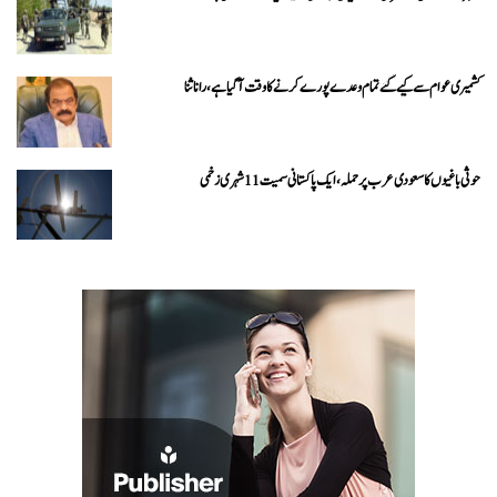
کشمیری عوام سے کیے گئے تمام وعدے پورے کرنے کا وقت آ گیا ہے، رانا ثنا
حوثی باغیوں کا سعودی عرب پر حملہ، ایک پاکستانی سمیت 11 شہری زخمی