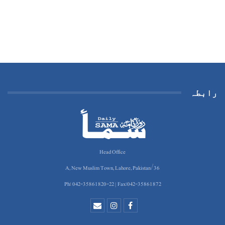
رابطہ
Head Office
36/A, New Muslim Town, Lahore, Pakistan
Ph: 042-35861820-22 | Fax:042-35861872