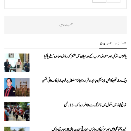
تبصرے بند ہیں.
تازہ ترین
پاکستان، ترکیہ اور سعودی عرب کے درمیان ’مکہ مشترکہ دفاعی معاہدہ‘ طے پا گیا
بینک صارفین کا خفیہ ڈیٹا بھی جائیداد قرار، ناجائز استعمال پر فوجداری کارروائی ممکن
تھائی لینڈ میں سکول میں فائرنگ سے 9 افراد ہلاک، 15 زخمی
خیبرپختونخوا میں فورسز کی کارروائیاں، بھارتی حمایت یافتہ 10 خارجی ہلاک