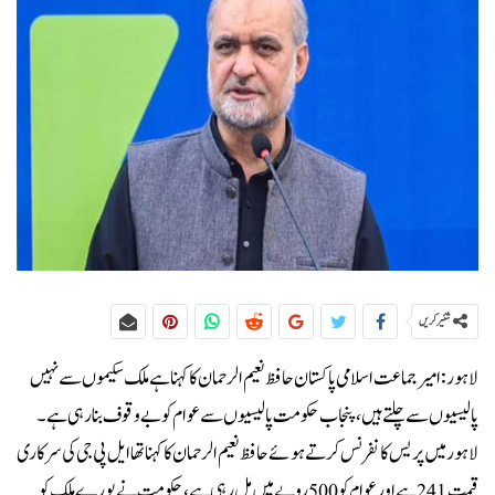
شئیر کریں
لاہور:امیر جماعت اسلامی پاکستان حافظ نعیم الرحمان کا کہنا ہے ملک سکیموں سے نہیں
پالیسیوں سے چلتے ہیں، پنجاب حکومت پالیسیوں سے عوام کو بے وقوف بنا رہی ہے۔
لاہور میں پریس کانفرنس کرتے ہوئے حافظ نعیم الرحمان کا کہنا تھا ایل پی جی کی سرکاری
قیمت 241 ہے اور عوام کو 500 روپے میں مل رہی ہے، حکومت نے پورے ملک کو