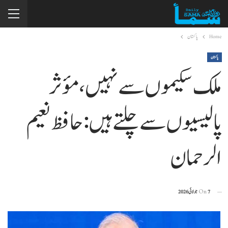
Home
پاکستان
پاکستان
ملک سکیموں سے نہیں، مؤثر
پالیسیوں سے چلتے ہیں: حافظ نعیم
الرحمان
7 جولائی 2026
On