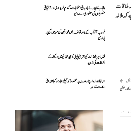
ہ ملاقات
پنجاب کابینہ نے بلدیاتی انتخابات، گندم خریداری اور ترقیاتی
 کہ ملالہ
منصوبوں کی منظوری دے دی
غروبِ آفتاب کے بعد تھانوں میں خواتین کی موجودگی پر
پابندی
جیل سپرنٹنڈنٹ کی بشریٰ بی بی کو قیدِ تنہائی میں رکھنے کے
الزامات کی تردید
امریکا دوبارہ اپنے وعدوں پر عملدرآمد کیلئے تیار ہو گیا: ایرانی
رٹیکل
وزارت خارجہ
یادہ