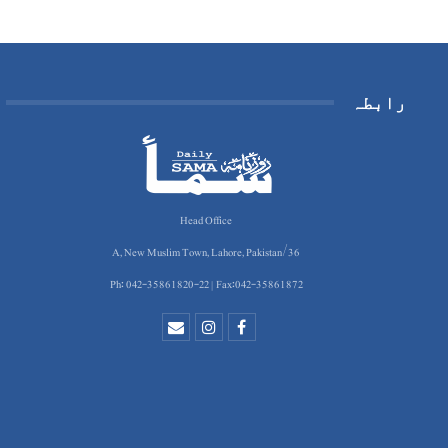
رابطہ
Head Office
36/A, New Muslim Town, Lahore, Pakistan
Ph: 042-35861820-22 | Fax:042-35861872