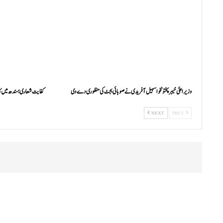
وزیراعلیٰ خیبرپختونخوا سہیل آفریدی نے صوبائی بجٹ کی منظوری دے دی
کفایت شعاری؛ سندھ میں ک
NEXT
PREV