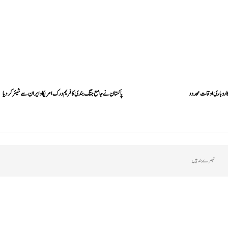
اروباری اوقات محدود
پاکستان نے جامع جنگ بندی کا فریم ورک امریکا و ایران سے شیئر کر دیا
تبصرے بند ہیں.