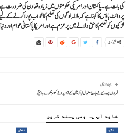
کی بات ہے۔پاکستان اور امریکی حکومتوں میں زیادہ تعاون کی ضرورت ہے۔ملال
پر وائٹ ہاؤس کا کہنا ہے کہ ملالہ لوگوں کی تعلیم کا خواب پورا کرنے کے ل
لڑکیوں کو تعلیم کا حق دلانے میں پر عزم ہے اور امریکا پاکستانی عوام اور
شئیر کریں
پچھلا آرٹیکل
قمر زمان چوہدری نے چارج سنبھال لیا کرپشن کے تمام پرانے کیسز کھولے جائینگے
شاید آپ یہ بھی پسند کریں
1تازہ ترین
1تازہ ترین