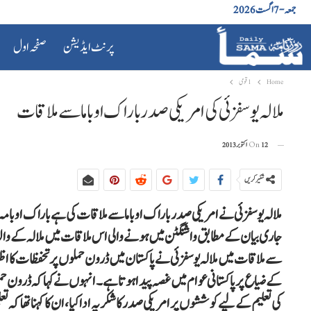
جمعہ - 7 اگست 2026
پرنٹ ایڈیشن
صفحہ اول
Home
1 قومی
ملالہ یوسفزئی کی امریکی صدر باراک اوباما سے ملاقات
12 اکتوبر 2013
On
شئیر کریں
جاری بیان کے مطابق واشنگٹن میں ہونے والی اس ملاقات میں ملالہ کے وال
سے ملاقات میں ملالہ یوسفزئی نے پاکستان میں ڈرون حملوں پر تحفظات کا اظہ
کے ضیاع پر پاکستانی عوام میں غصہ پیدا ہوتا ہے۔انہوں نے کہا کہ ڈرو
کی تعلیم کے لیے کوششوں پر امریکی صدر کا شکریہ ادا کیا، ان کا کہنا تھا کہ