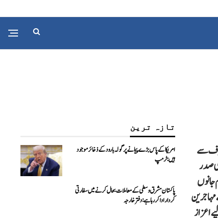
تازہ ترین
ن وائٹ ہاؤس کی طرف سے
امریکا کے پاس بڑے پیمانے پر گولہ بارود کے ذخائر موجود
ہیں: ٹرمپ
کی صدر
م جانوں
پاکستان مشرق وسطی کے معاملات بحال کرنے میں سفارتی
 مہاجرین
کردار ادا کررہا ہے: دفتر خارجہ
یے اعزاز