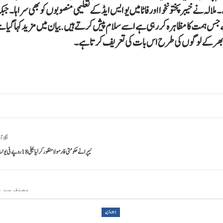
ہ نے خیبرپختونخوا اور فاٹا میں یو ایس ایڈ کے تعلیمی منصوبوں کو بھی سراہا۔جبک
یے جس ہمت کا مظاہرہ کررہی ہے اسے سلام پیش کرتے ہیں . بیان میں مزید کہا گیا ہے
دنیا بھر کے لوگوں کی طرح اس بات کی تعریف کرتا ہے ۔
اگلا آ
نیپرا نے حکومتی فارمولا منظور کر لیا بجلی18روپے فی یونٹ تک مہنگی
مصنف سے ز
1تازہ ترین