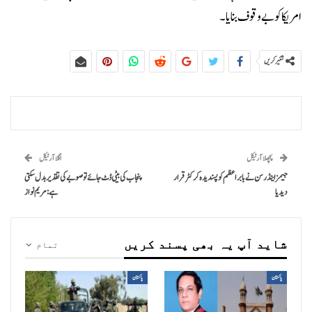
امریکا کو بے وقوف بنایا۔
شئیر کریں
پچھلا آرٹیکل
اگلا آرٹیکل
جیمز اینڈرسن نے بابر اعظم کو پسندیدہ کرکٹر قرار
پنجاب کی بیٹی ڈٹ جائے تو صوبے کی تقدیر بدل سکتی
دیدیا
ہے: مریم نواز
شاید آپ یہ بھی پسند کریں
تمام
پاکستان
پاکستان