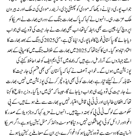
جواب پوری دنیا نے دیکھا کہ مودی کو پھینٹی پڑی، نریندر مودی کی نہ ملک اور نہ بیرون
ملک عزت رہی۔انہوں نے کہا کہ پاک بھارت جنگ کے دوران بھارت نے امریکا کو
اپروچ کیا، چین سے بھی رابطہ کیا تھا، اب بھی بھارت نے جارحیت کی تو ویسے ہی جواب
دیا جائے گا، پاکستانی فوج کا لوہا پوری دنیا مانتی ہے، مئی 2025 کی جنگ کے بعد بھارت کا
اعتماد تباہ ہوگیا۔ان کا کہنا تھا کہ 2025 میں بھارت کے خلاف جنگ میں کامیابی کے بعد
اتنے جہازوں کے آرڈر مل رہے ہیں کہ 6 ماہ میں آئی ایم ایف کو خدا حافظ کہنے کی
پوزیشن میں ہوں گے۔خواجہ آصف نے کہا کہ پاکستان کسی بھی قسم کی جارحیت کا
مقابلہ کرنے کیلئے تیار ہے، بھارت کوئی بھی ایڈونچر کرنے کی پوزیشن میں نہیں، بھارت
نے جارحیت کی تو ویسے ہی جواب دیا جائے گا، جیسا کہ مئی میں دیا گیا۔وزیر دفاع کا کہنا
تھا کہ افغان طالبان اور ٹی ٹی پی قابل اعتبار نہیں یہ بھارت سے ملے ہوئے ہیں، کے پی
حکومت کے لوگ ٹی ٹی پی کو بھتہ دیتے ہیں۔انہوں نے مزید کہا کہ وینزویلا کے صدر کا
اغوا اور ٹرائل کوئی اچھا شگون نہیں، دنیا کا موسٹ وانٹڈ کرمنل نیتن یاہو ہے، اگر امریکا
انسانیت کا دوست ہے تو وہ نیتن یاہو کو اغوا کرے، ایران کے معاملے پر نیتن یاہو نے