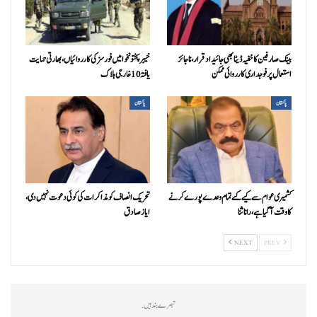
بینک صارفین کا خفیہ ڈیٹا بھی جائیداد قرار، ناجائز
خیبرپختونخوا میں فورسز کی کارروائیاں، بھارتی حمایت
استعمال پر فوجداری کارروائی ممکن
یافتہ 10 خارجی ہلاک
پاکستان
پاکستان
کشمیری عوام سے کیے گئے تمام وعدے پورے کرنے
تحریک انصاف کو مذاکرات کی کوئی دعوت نہیں دی،
کا وقت آ گیا ہے، رانا ثنا
ایاز صادق
NEXT
PREV
تبصرے بند ہیں.