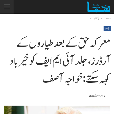
Home
پاکستان
پاکستان
معرکہ حق کے بعد طیاروں کے
آرڈرز، جلد آئی ایم ایف کو خیرباد
کہہ سکتے: خواجہ آصف
7 جنوری 2026
On