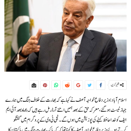
شئیر کریں
اسلام آباد:وزیر دفاع خواجہ آصف نے کہا ہے کہ بھارت کے خلاف جنگ میں ہمارے
جہاز ٹیسٹ ہوگئے، معرکہ حق کے بعد ہمیں اتنے آرڈرمل رہے ہیں کہ 6 ماہ بعد آئی ایم
ایف کو خدا حافظ کہنے کی پوزیشن میں ہوں گے۔نجی ٹی وی کے پروگرام میں گفتگو
کرتے ہوئے وزیر دفاع خواجہ آصف کا کہنا تھا کہ کہ پاک بھارت جنگ میں پاکستان کا