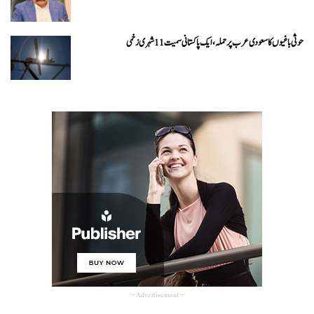
حوثی باغیوں کا سعودی عرب پر حملہ، ایک پاکستانی سمیت 11 شہری زخمی
- Advertisement -