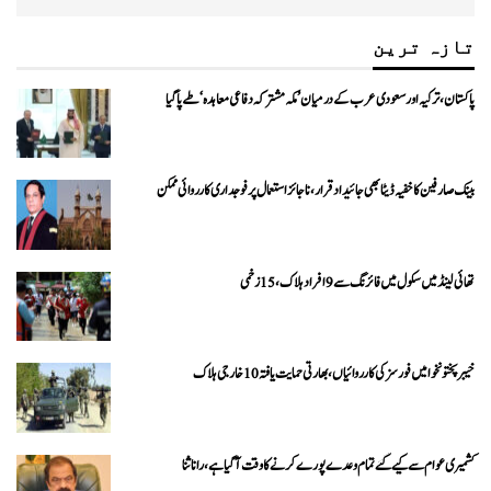
تازہ ترین
پاکستان، ترکیہ اور سعودی عرب کے درمیان ’مکہ مشترکہ دفاعی معاہدہ‘ طے پا گیا
بینک صارفین کا خفیہ ڈیٹا بھی جائیداد قرار، ناجائز استعمال پر فوجداری کارروائی ممکن
تھائی لینڈ میں سکول میں فائرنگ سے 9 افراد ہلاک، 15 زخمی
خیبرپختونخوا میں فورسز کی کارروائیاں، بھارتی حمایت یافتہ 10 خارجی ہلاک
کشمیری عوام سے کیے گئے تمام وعدے پورے کرنے کا وقت آ گیا ہے، رانا ثنا