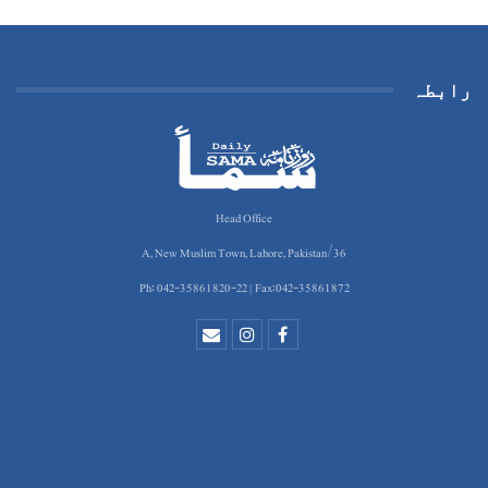
رابطہ
Head Office
36/A, New Muslim Town, Lahore, Pakistan
Ph: 042-35861820-22 | Fax:042-35861872