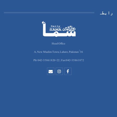
رابطہ
Head Office
36/A, New Muslim Town, Lahore, Pakistan
Ph: 042-35861820-22 | Fax:042-35861872