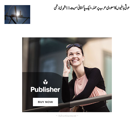
حوثی باغیوں کا سعودی عرب پر حملہ، ایک پاکستانی سمیت 11 شہری زخمی
- Advertisement -