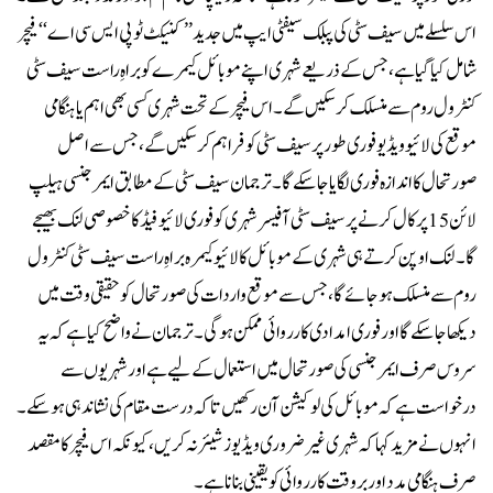
اس سلسلے میں سیف سٹی کی پبلک سیفٹی ایپ میں جدید ’’کنیکٹ ٹو پی ایس سی اے‘‘ فیچر
شامل کیا گیا ہے، جس کے ذریعے شہری اپنے موبائل کیمرے کو براہِ راست سیف سٹی
کنٹرول روم سے منسلک کر سکیں گے۔اس فیچر کے تحت شہری کسی بھی اہم یا ہنگامی
موقع کی لائیو ویڈیو فوری طور پر سیف سٹی کو فراہم کر سکیں گے، جس سے اصل
صورتحال کا اندازہ فوری لگایا جا سکے گا۔ترجمان سیف سٹی کے مطابق ایمرجنسی ہیلپ
لائن 15 پر کال کرنے پر سیف سٹی آفیسر شہری کو فوری لائیو فیڈ کا خصوصی لنک بھیجے
گا۔ لنک اوپن کرتے ہی شہری کے موبائل کا لائیو کیمرہ براہِ راست سیف سٹی کنٹرول
روم سے منسلک ہو جائے گا، جس سے موقع واردات کی صورتحال کو حقیقی وقت میں
دیکھا جا سکے گا اور فوری امدادی کارروائی ممکن ہوگی۔ترجمان نے واضح کیا ہے کہ یہ
سروس صرف ایمرجنسی کی صورتحال میں استعمال کے لیے ہے اور شہریوں سے
درخواست ہے کہ موبائل کی لوکیشن آن رکھیں تاکہ درست مقام کی نشاندہی ہوسکے۔
انہوں نے مزید کہا کہ شہری غیر ضروری ویڈیوز شیئر نہ کریں، کیونکہ اس فیچر کا مقصد
صرف ہنگامی مدد اور بروقت کارروائی کو یقینی بنانا ہے۔