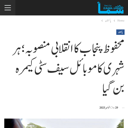
Home
پاکستان
پاکستان
محفوظ پنجاب کا انقلابی منصوبہ؛ ہر
شہری کا موبائل سیف سٹی کیمرہ
بن گیا
29 نومبر 2025
On