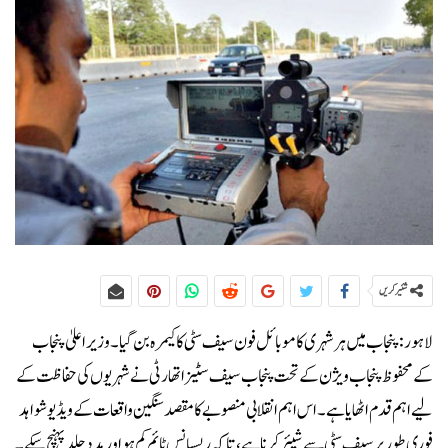
شئیر کریں
لاہور:پنجاب میں ہر شہری کا موبائل فون سیف سٹی کا کیمرہ بن گیا۔ وزیراعلیٰ پنجاب
کے محفوظ پنجاب ویژن کے تحت پنجاب سیف سٹیز اتھارٹی نے شہریوں کی حفاظت کے
لیے اہم قدم اٹھایا ہے۔اس اہم انقلابی منصوبے کا مقصد سنگین واقعات کے ویڈیو شواہد
فوری طور پر سیف سٹی سے شیئر کرنا ہے، تاکہ ریسپانس ٹائم کم ہو اور مدد جلد پہنچ سکے۔