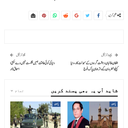
شئیر کریں
پچھلا آرٹیکل
اگلا آرٹیکل
افغان طالبان دہشت گردوں کے سہولت کار، دنیا
دنیا کی کوئی طاقت ہمیں شکست نہیں دے سکتی:
کیلئے خطرہ بن گئے: ترجمان پاک فوج
اسحاق ڈار
شاید آپ یہ بھی پسند کریں
تمام
پاکستان
پاکستان