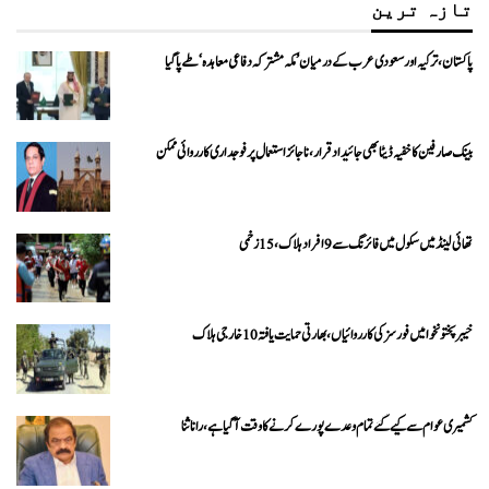
تازہ ترین
پاکستان، ترکیہ اور سعودی عرب کے درمیان ’مکہ مشترکہ دفاعی معاہدہ‘ طے پا گیا
بینک صارفین کا خفیہ ڈیٹا بھی جائیداد قرار، ناجائز استعمال پر فوجداری کارروائی ممکن
تھائی لینڈ میں سکول میں فائرنگ سے 9 افراد ہلاک، 15 زخمی
خیبرپختونخوا میں فورسز کی کارروائیاں، بھارتی حمایت یافتہ 10 خارجی ہلاک
کشمیری عوام سے کیے گئے تمام وعدے پورے کرنے کا وقت آ گیا ہے، رانا ثنا