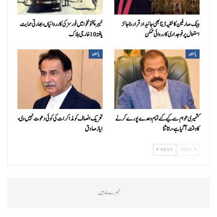
بینک صارفین کا خفیہ ڈیٹا بھی جائیداد قرار، ناجائز
خیبرپختونخوا میں فورسز کی کارروائیاں، بھارتی حمایت
استعمال پر فوجداری کارروائی ممکن
یافتہ 10 خارجی ہلاک
پاکستان
پاکستان
کشمیری عوام سے کیے گئے تمام وعدے پورے کرنے
تحریک انصاف کو مذاکرات کی کوئی دعوت نہیں دی،
کا وقت آ گیا ہے، رانا ثنا
ایاز صادق
NEXT
PREV
تبصرے بند ہیں.