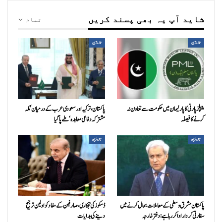
شاید آپ یہ بھی پسند کریں
تمام
تازہ ترین
تازہ ترین
پیپلزپارٹی کا پارلیمان میں حکومت سے تعاون نہ
پاکستان، ترکیہ اور سعودی عرب کے درمیان ’مکہ
کرنے کا فیصلہ
مشترکہ دفاعی معاہدہ‘ طے پا گیا
تازہ ترین
تازہ ترین
پاکستان مشرق وسطی کے معاملات بحال کرنے میں
ڈسکوز کی نجکاری،صارفین کے مفاد کو اولین ترجیح
سفارتی کردار ادا کررہا ہے: دفتر خارجہ
دینے کی ہدایات