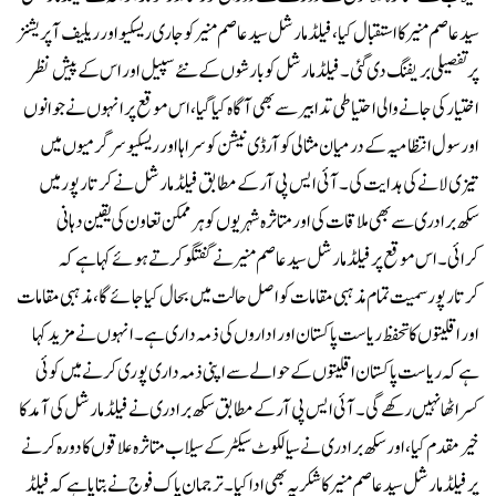
سید عاصم منیر کا استقبال کیا، فیلڈ مارشل سید عاصم منیر کو جاری ریسکیو اور ریلیف آپریشنز
پر تفصیلی بریفنگ دی گئی۔فیلڈ مارشل کو بارشوں کے نئے سپیل اور اس کے پیش نظر
اختیار کی جانے والی احتیاطی تدابیر سے بھی آگاہ کیا گیا، اس موقع پر انہوں نے جوانوں
اور سول انتظامیہ کے درمیان مثالی کوآرڈی نیشن کو سراہا اور ریسکیو سرگرمیوں میں
تیزی لانے کی ہدایت کی۔آئی ایس پی آر کے مطابق فیلڈ مارشل نے کرتارپور میں
سکھ برادری سے بھی ملاقات کی اور متاثرہ شہریوں کو ہر ممکن تعاون کی یقین دہانی
کرائی۔اس موقع پر فیلڈ مارشل سید عاصم منیر نے گفتگو کرتے ہوئے کہا ہے کہ
کرتارپور سمیت تمام مذہبی مقامات کو اصل حالت میں بحال کیا جائے گا، مذہبی مقامات
اور اقلیتوں کا تحفظ ریاست پاکستان اور اداروں کی ذمہ داری ہے۔انہوں نے مزید کہا
ہے کہ ریاست پاکستان اقلیتوں کے حوالے سے اپنی ذمہ داری پوری کرنے میں کوئی
کسر اٹھا نہیں رکھے گی۔آئی ایس پی آر کے مطابق سکھ برادری نے فیلڈ مارشل کی آمد کا
خیر مقدم کیا، اور سکھ برادری نے سیالکوٹ سیکٹر کے سیلاب متاثرہ علاقوں کا دورہ کرنے
پر فیلڈ مارشل سید عاصم منیر کا شکریہ بھی ادا کیا۔ترجمان پاک فوج نے بتایا ہے کہ فیلڈ