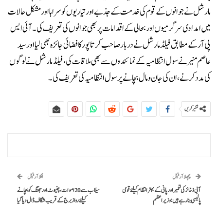
مارشل نے جوانوں کے قوم کی خدمت کے جذبے اور تیاریوں کو سراہا اور مشکل حالات
میں امدادی سرگرمیوں اور بحالی کے اقدامات پر بھی جوانوں کی تعریف کی۔آئی ایس
پی آر کے مطابق فیلڈ مارشل نے دربار صاحب کرتاپور کا فضائی جائزہ بھی لیا اور سید
عاصم منیر نے سول انتظامیہ کے نمائندوں سے بھی ملاقات کی، فیلڈ مارشل نے لوگوں
کی مدد کرنے، ان کی جان و مال بچانے پر سول انتظامیہ کی تعریف کی۔
شئیر کریں
پچھلا آرٹیکل
اگلا آرٹیکل
آبی ذخائر کی تعمیر اور پانی کے بہتر انتظام کیلئے قومی
سیلاب سے 20 اموات، چنیوٹ اور جھنگ کو بچانے
پالیسی بنا رہے ہیں: وزیراعظم
کیلئے رواز برج کے قریب شگاف ڈال دیا گیا