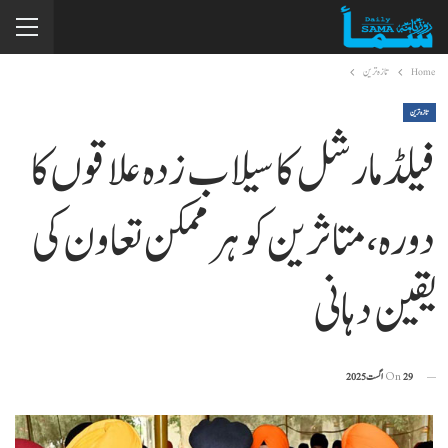
Home
تازہ ترین
تازہ ترین
فیلڈ مارشل کا سیلاب زدہ علاقوں کا
دورہ، متاثرین کو ہر ممکن تعاون کی
یقین دہانی
29 اگست 2025
On