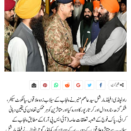
شئیر کریں
راولپنڈی:فیلڈ مارشل سید عاصم منیر نے پنجاب کے سیلاب زدہ علاقوں سیالکوٹ سیکٹر،
شکرگڑھ، نارووال اور کرتارپور کا دورہ کیا اور متاثرین کو ہر ممکن تعاون کی یقین دہانی
کرائی۔پاک فوج کے شعبہ تعلقات عامہ (آئی ایس پی آر) کے مطابق پنجاب کے
سیلاب سے متاثرہ علاقوں کے دورے کے دوران کور کمانڈر گوجرانوالہ نے فیلڈ مارشل