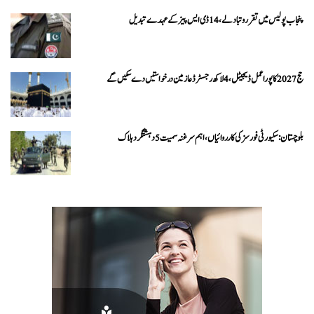
پنجاب پولیس میں تقرر و تبادلے، 14 ڈی ایس پیز کے عہدے تبدیل
حج 2027 کا پورا عمل ڈیجیٹل، 4 لاکھ رجسٹرڈ عازمین درخواستیں دے سکیں گے
بلوچستان: سکیورٹی فورسز کی کارروائیاں، اہم سرغنہ سمیت 5 دہشتگرد ہلاک