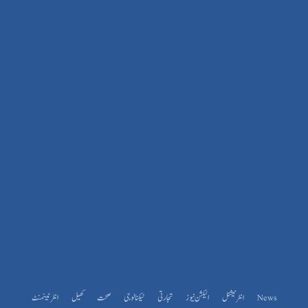
News
انٹرنیشنل
الیکشن نیوز
تجارتی
ٹیکنالوجی
صحت
کھیل
انٹرٹینمنٹ