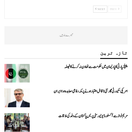
NEXT
PREV
تبصرے بند ہیں.
تازہ ترین
پیپلزپارٹی کا پارلیمان میں حکومت سے تعاون نہ کرنے کا فیصلہ
امریکی سکیورٹی گارنٹی ناقابل اعتبار ہونے پر مکہ دفاعی معاہدہ ہوا: ایران
مریم نواز سے آکسفورڈ یونیورسٹی پریس پاکستان کے وفد کی ملاقات