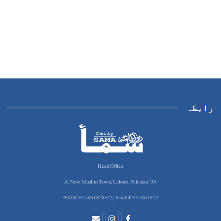
رابطہ
Head Office
36/A, New Muslim Town, Lahore, Pakistan
Ph: 042-35861820-22 | Fax:042-35861872