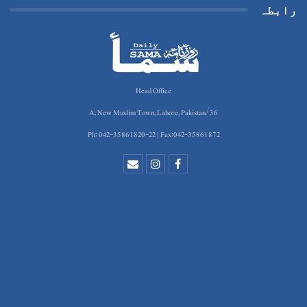
رابطہ
Head Office
36/A, New Muslim Town, Lahore, Pakistan
Ph: 042-35861820-22 | Fax:042-35861872