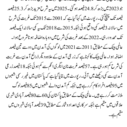
جو 2023 میں بڑھ کر 24.8 فیصد ہو گئی۔ 2025 میں یہ شرح مزید بڑھ کر 25.3 فیصد
فیصد تک پہنچ گئی۔رپورٹ میں کہا گیا ہے کہ 2001 سے 2015 تک غربت کی شرح
میں سالانہ 3 فیصد کمی واقع ہوئی جبکہ 2015 سے 2018تک یہ کمی سالانہ ایک فیصد
تک محدود رہی۔ 2022 کے بعد غربت کی شرح میں دوبارہ اضافہ ہونا شروع ہوا۔
عالمی بینک کے مطابق 2011 سے 2021 میں لوگوں کی آمدن میں دو سے تین فیصد
اضافہ ہوا۔عالمی بینک کا کہنا ہے کہ زرعی آمدن کے علاوہ دیگر ذرائع آمدن سے غربت
کی شرح کم ہو رہی ہے۔ 57 فیصد غربت نان ایگری انکم سے کم ہوئی جبکہ 18 فیصد زرعی
آمدن سے کمی دیکھنے میں آئی۔رپورٹ میں بتایا گیا ہے کہ پاکستان میں غیر رسمی شعبوں
میں 95 فیصد افراد کام کر رہے ہیں جبکہ کم آمدن والے شعبوں میں 85 فیصد لوگ
ملازمت کر رہے ہیں۔عالمی بینک کے مطابق پاکستان کی 60 سے 80 فیصد آبادی شہری
علاقوں میں مقیم ہے جبکہ سرکاری اعداد و شمار کے مطابق 39 فیصد آبادی شہروں میں
مقیم ہے۔