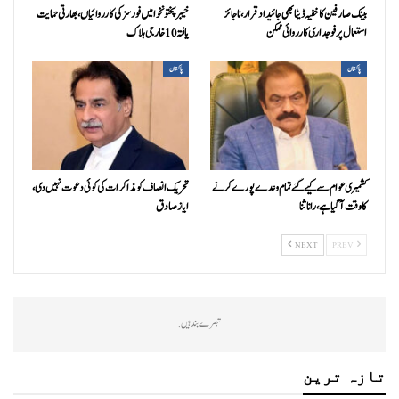
بینک صارفین کا خفیہ ڈیٹا بھی جائیداد قرار، ناجائز
خیبرپختونخوا میں فورسز کی کارروائیاں، بھارتی حمایت
استعمال پر فوجداری کارروائی ممکن
یافتہ 10 خارجی ہلاک
پاکستان
پاکستان
کشمیری عوام سے کیے گئے تمام وعدے پورے کرنے
تحریک انصاف کو مذاکرات کی کوئی دعوت نہیں دی،
کا وقت آ گیا ہے، رانا ثنا
ایاز صادق
NEXT
PREV
تبصرے بند ہیں.
تازہ ترین