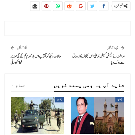
شئیر کریں
پچھلا آرٹیکل
اگلا آرٹیکل
عدالت نے الیکشن کمیشن کو علی امین کیخلاف کارروائی
حالات دیکھ کر لگتا ہے اس بار گندم کم لگے گی: وزیر
سے روک دیا
فوڈ سکیورٹی
شاید آپ یہ بھی پسند کریں
تمام
پاکستان
پاکستان