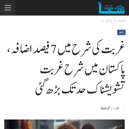
Home
پاکستان
پاکستان
غربت کی شرح میں 7 فیصد اضافہ،
پاکستان میں شرح غربت
تشویشناک حد تک بڑھ گئی
23 ستمبر 2025
On