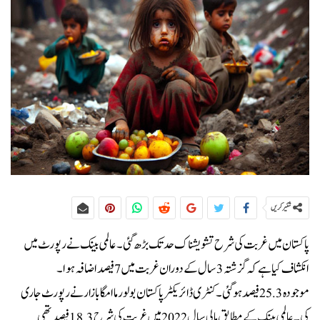
شئیر کریں
پاکستان میں غربت کی شرح تشویشناک حد تک بڑھ گئی۔ عالمی بینک نے رپورٹ میں
انکشاف کیا ہے کہ گزشتہ 3 سال کے دوران غربت میں 7 فیصد اضافہ ہوا۔
موجودہ 25.3 فیصد ہوگئی۔کنٹری ڈائریکٹر پاکستان بولورما امگابازار نے رپورٹ جاری
کی۔عالمی بینک کے مطابق مالی سال 2022 میں غربت کی شرح 18.3 فیصد تھی