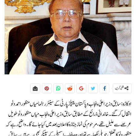
شئیر کریں
اوکاڑہ:سابق وزیراعلیٰ پنجاب و پاکستان پیپلز پارٹی کے سینئر رہنما میاں منظور احمد وٹو
انتقال کر گئے۔خاندانی ذرائع کے مطابق سابق وزیراعلیٰ پنجاب میاں منظور وٹو طویل
عرصے سے علیل تھے، مرحوم کی نماز جنازہ کا اعلان بعد میں کیا جائے گا۔واضح رہے کہ
منظور وٹو کا تعلق حویلی لکھا سے تھا اور وہ پنجاب اسمبلی کے سپیکر بھی رہے ہیں۔سابق