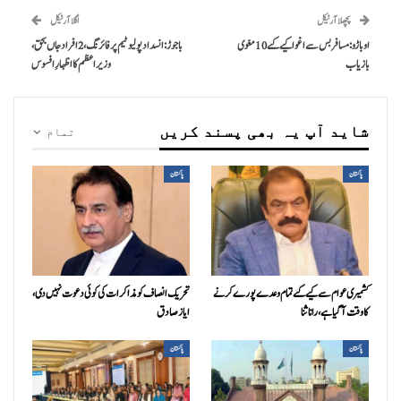
پچھلا آرٹیکل
اگلا آرٹیکل
اوباڑو: مسافر بس سے اغوا کیے گئے 10 مغوی
باجوڑ: انسداد پولیو ٹیم پر فائرنگ، 2 افراد جاں بحق،
بازیاب
وزیراعظم کا اظہارِ افسوس
شاید آپ یہ بھی پسند کریں
تمام
پاکستان
پاکستان
کشمیری عوام سے کیے گئے تمام وعدے پورے کرنے
تحریک انصاف کو مذاکرات کی کوئی دعوت نہیں دی،
کا وقت آ گیا ہے، رانا ثنا
ایاز صادق
پاکستان
پاکستان