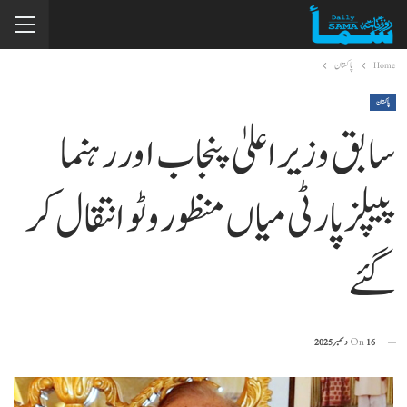
Home
پاکستان
پاکستان
سابق وزیراعلیٰ پنجاب اور رہنما
پیپلزپارٹی میاں منظور وٹو انتقال کر
گئے
16 دسمبر 2025
On