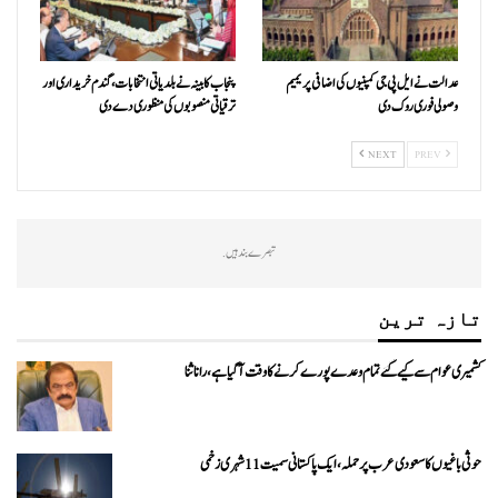
عدالت نے ایل پی جی کمپنیوں کی اضافی پریمیم
پنجاب کابینہ نے بلدیاتی انتخابات، گندم خریداری اور
وصولی فوری روک دی
ترقیاتی منصوبوں کی منظوری دے دی
NEXT
PREV
تبصرے بند ہیں.
تازہ ترین
کشمیری عوام سے کیے گئے تمام وعدے پورے کرنے کا وقت آ گیا ہے، رانا ثنا
حوثی باغیوں کا سعودی عرب پر حملہ، ایک پاکستانی سمیت 11 شہری زخمی