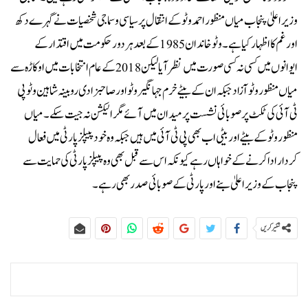
وزیراعلیٰ پنجاب میاں منظور احمد وٹو کے انتقال پر سیاسی و سماجی شخصیات نے گہرے دکھ
اور غم کا اظہار کیا ہے۔وٹو خاندان 1985کے بعد ہر دور حکومت میں اقتدار کے
ایوانوں میں کسی نہ کسی صورت میں نظر آیا لیکن 2018 کے عام انتخابات میں اوکاڑہ سے
میاں منظور وٹو آزاد جبکہ ان کے بیٹے خرم جہانگیر وٹو اور صاحبزادی روبینہ شاہین وٹو پی
ٹی آئی کی ٹکٹ پر صوبائی نشست پر میدان میں آئے مگر الیکشن نہ جیت سکے۔میاں
منظور وٹو کے بیٹے اور بیٹی اب بھی پی ٹی آئی میں ہیں جبکہ وہ خود پیپلز پارٹی میں فعال
کردار ادا کرنے کے خواہاں رہے کیونکہ اس سے قبل بھی وہ پیپلز پارٹی کی حمایت سے
پنجاب کے وزیر اعلیٰ بنے اور پارٹی کے صوبائی صدر بھی رہے۔
شئیر کریں