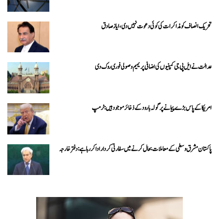
تحریک انصاف کو مذاکرات کی کوئی دعوت نہیں دی، ایاز صادق
عدالت نے ایل پی جی کمپنیوں کی اضافی پریمیم وصولی فوری روک دی
امریکا کے پاس بڑے پیمانے پر گولہ بارود کے ذخائر موجود ہیں: ٹرمپ
پاکستان مشرق وسطی کے معاملات بحال کرنے میں سفارتی کردار ادا کررہا ہے: دفتر خارجہ