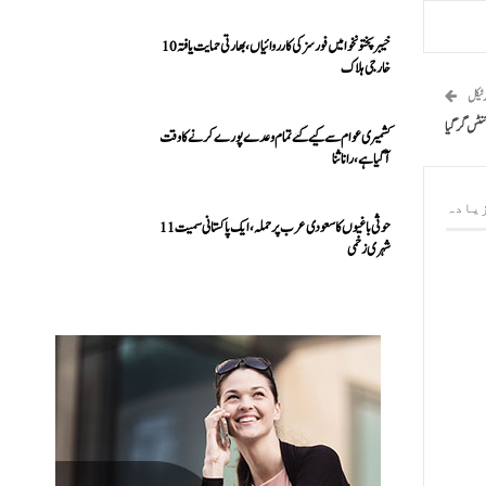
خیبرپختونخوا میں فورسز کی کارروائیاں، بھارتی حمایت یافتہ 10
خارجی ہلاک
رٹیکل
کشمیری عوام سے کیے گئے تمام وعدے پورے کرنے کا وقت
آ گیا ہے، رانا ثنا
یادہ
حوثی باغیوں کا سعودی عرب پر حملہ، ایک پاکستانی سمیت 11
شہری زخمی