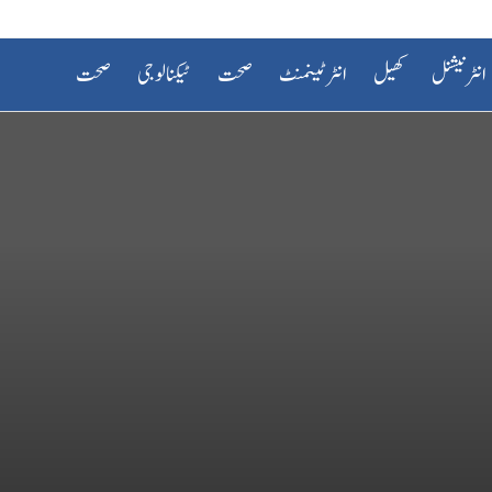
انٹرنیشنل
کھیل
انٹرٹینمنٹ
صحت
ٹیکنالوجی
صحت