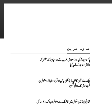
تازہ ترین
پاکستان، ترکیہ اور سعودی عرب کے درمیان ’مکہ مشترکہ
دفاعی معاہدہ‘ طے پا گیا
بینک صارفین کا خفیہ ڈیٹا بھی جائیداد قرار، ناجائز استعمال پر
فوجداری کارروائی ممکن
تھائی لینڈ میں سکول میں فائرنگ سے 9 افراد ہلاک، 15 زخمی