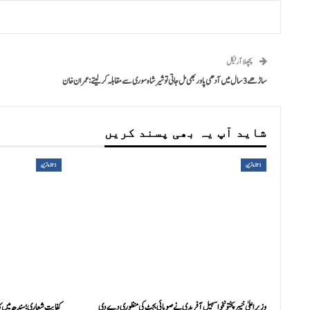
پچھلا آرٹیکل
ساڑھے3سال میں آدھی پاور بھی مل جاتی تو شیر شاہ سوری سے مقابلہ کرلیتے: عمران خان
شاید آپ یہ بھی پسند کریں
1تازہ ترین
1تازہ ترین
وزیراعلیٰ خیبرپختونخوا سہیل آفریدی نے صوبائی بجٹ کی منظوری دے دی
کفایت شعاری؛ سندھ میں ک