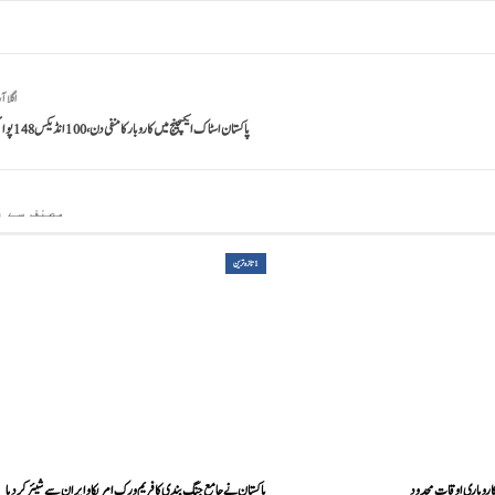
اگلا آ
پاکستان اسٹاک ایکسچینج میں کاروبار کا منفی دن، 100 انڈیکس 148 پوائنٹس گرگیا
مصنف سے ز
1تازہ ترین
اروباری اوقات محدود
پاکستان نے جامع جنگ بندی کا فریم ورک امریکا و ایران سے شیئر کر دیا