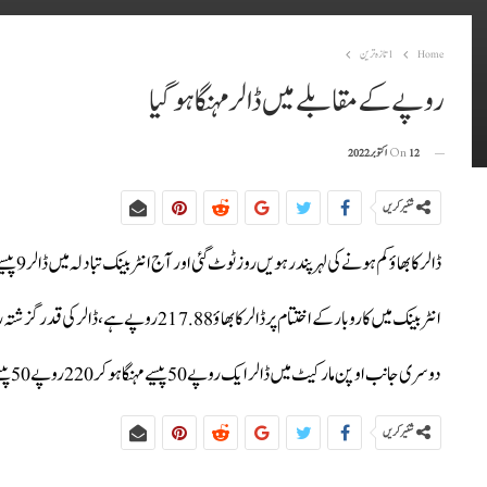
Home
1تازہ ترین
روپے کے مقابلے میں ڈالر مہنگا ہوگیا
12 اکتوبر 2022
On
شئیر کریں
ڈالرکا بھاؤ کم ہونےکی لہر پندرہویں روز ٹوٹ گئی اور آج انٹربینک تبادلہ میں ڈالر 9 پیسے مہنگا ہوا ہے۔
انٹربینک میں کاروبار کے اختتام پر ڈالرکا بھاؤ 217.88 روپے ہے، ڈالر کی قدر گزشتہ روز کاروبار کے اختتام پر 217.79 روپے تھی۔
دوسری جانب اوپن مارکیٹ میں ڈالر ایک روپے 50 پیسے مہنگا ہوکر 220 روپے 50 پیسے ہے۔
شئیر کریں