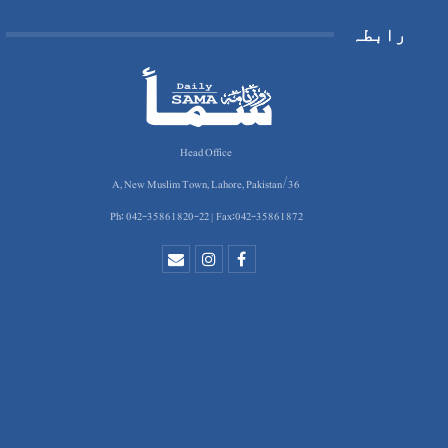
رابطہ
Head Office
36/A, New Muslim Town, Lahore, Pakistan
Ph: 042-35861820-22 | Fax:042-35861872