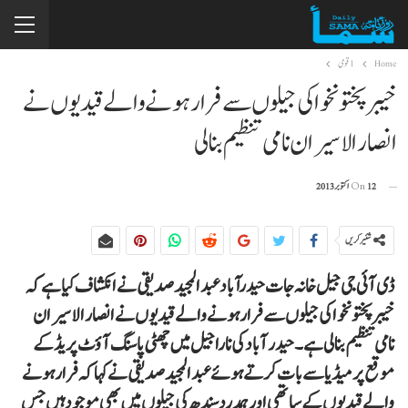
Home
1 قومی
خیبر پختونخوا کی جیلوں سے فرار ہونے والے قیدیوں نے
انصار الاسیران نامی تنظیم بنالی
12 اکتوبر 2013
On
شئیر کریں
ڈی آئی جی جیل خانہ جات حیدرآباد عبدالمجید صدیقی نے انکشاف کیا ہے کہ
خیبر پختونخوا کی جیلوں سے فرار ہونے والے قیدیوں نے انصار الاسیران
نامی تنظیم بنالی ہے۔ حیدر آباد کی نارا جیل میں چھٹی پاسنگ آؤٹ پریڈ کے
موقع پرمیڈیا سے بات کرتے ہوئےعبدالمجید صدیقی نے کہا کہ فرار ہونے
والے قیدیوں کے ساتھی اور ہمدرد سندھ کی جیلوں میں بھی موجود ہیں جس