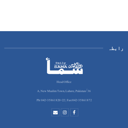
رابطہ
Head Office
36/A, New Muslim Town, Lahore, Pakistan
Ph: 042-35861820-22 | Fax:042-35861872