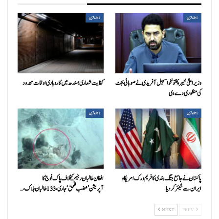
1تازہ ترین
1تازہ ترین
وزیراعلیٰ خیبرپختونخوا سہیل آفریدی نے صوبائی بجٹ
کفایت شعاری؛ سندھ میں کاروباری اوقات محدود
کی منظوری دے دی
1تازہ ترین
1تازہ ترین
پاکستان نے جامع جنگ بندی کا فریم ورک امریکا و
افغان طالبان رجیم کیخلاف پاک فوج کا
ایران سے شیئر کر دیا
آپریشن’عضب للحق‘ جاری، 133 طالبان ہلاک،…
NEXT
PREV