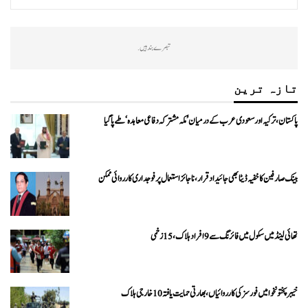
تبصرے بند ہیں.
تازہ ترین
پاکستان، ترکیہ اور سعودی عرب کے درمیان ’مکہ مشترکہ دفاعی معاہدہ‘ طے پا گیا
بینک صارفین کا خفیہ ڈیٹا بھی جائیداد قرار، ناجائز استعمال پر فوجداری کارروائی ممکن
تھائی لینڈ میں سکول میں فائرنگ سے 9 افراد ہلاک، 15 زخمی
خیبرپختونخوا میں فورسز کی کارروائیاں، بھارتی حمایت یافتہ 10 خارجی ہلاک