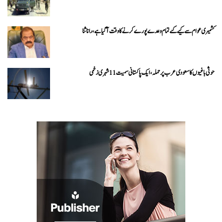
کشمیری عوام سے کیے گئے تمام وعدے پورے کرنے کا وقت آ گیا ہے، رانا ثنا
حوثی باغیوں کا سعودی عرب پر حملہ، ایک پاکستانی سمیت 11 شہری زخمی