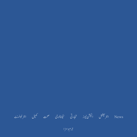
News
انٹرنیشنل
الیکشن نیوز
تجارتی
ٹیکنالوجی
صحت
کھیل
انٹرٹینمنٹ
جرم و سزا