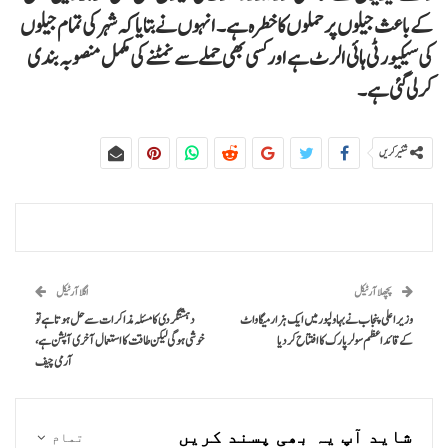
کے باعث جیلوں پر حملوں کا خطرہ ہے۔ انہوں نے بتایا کہ شہر کی تمام جیلوں
کی سیکیورٹی ہائی الرٹ ہے اور کسی بھی حملے سے نمٹنے کی مکمل منصوبہ بندی
کرلی گئی ہے۔
شئیر کریں
پچھلا آرٹیکل
اگلا آرٹیکل
وزیراعلی پنجاب نے بہاولپور میں ایک ہزار میگاواٹ
دہشتگردی کا مسئلہ مذاکرات سے حل ہوتا ہے تو
کے قائداعظم سولر پارک کا افتتاح کردیا
خوشی ہوگی لیکن طاقت کا استعمال آخری آپشن ہے،
آرمی چیف
شاید آپ یہ بھی پسند کریں
تمام