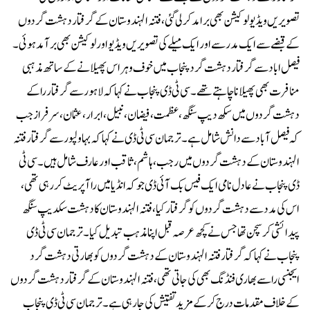
تصویریں ویڈیو لوکیشن بھی برامد کر لی گئی، فتنہ الہندوستان کے گرفتار دہشت گردوں
کے قبضے سے ایک مدرسے اور ایک میلے کی تصویریں ویڈیو اور لوکیشن بھی برآمد ہوئی۔
فیصل اباد سے گرفتار دہشت گرد پنجاب میں خوف و ہراس پھیلانے کے ساتھ مذہبی
منافرت بھی پھیلانا چاہتے تھے۔سی ٹی ڈی پنجاب نے کہا کہ لاہور سے گرفتار را کے
دہشت گردوں میں سکھ دیپ سنگھ،عظمت، فیضان، نبیل، ابرار، عثمان، سرفراز جب
کہ فیصل آباد سے دانش شامل ہے۔ترجمان سی ٹی ڈی نے کہا کہ بہاولپور سے گرفتار فتنہ
الہندوستان کے دہشت گردوں میں رجب، ہاشم ، ثاقب اور عارف شامل ہیں۔سی ٹی
ڈی پنجاب نے عادل نامی ایک فیس بک آئی ڈی جو کہ انڈیا میں را آپریٹ کر رہی تھی،
اس کی مدد سے دہشت گردوں کو گرفتار کیا، فتنہ الہندوستان کا دہشت سکدیپ سنگھ
پیدائشی کرسچن تھا جس نے کچھ عرصہ قبل اپنا مذہب تبدیل کیا۔ترجمان سی ٹی ڈی
پنجاب نے کہا کہ گرفتار فتنہ الہندوستان کے دہشت گردوں کو بھارتی دہشت گرد
ایجنسی را سے بھاری فنڈنگ بھی کی جاتی تھی، فتنہ الہندوستان کے گرفتار دہشت گردوں
کے خلاف مقدمات درج کر کے مزید تفتیش کی جا رہی ہے۔ترجمان سی ٹی ڈی پنجاب