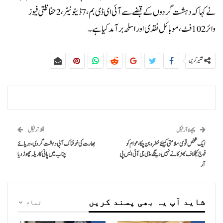
نے کہا کہ دہشت گردوں کے قبضے سے آئی ای ڈی بم، 7 ڈیٹونیٹر، 2 حفاظتی فیوز
وائر 102 فٹ ، موبائل نقدی اور اسلحہ برآمد کیا ہے۔
شئیر کریں
پچھلا آرٹیکل
اگلا آرٹیکل
ایک شخص قومی سلامتی کیلئے خطرہ بن چکا، عوام کو
بھارت کی خوفناک آبی دہشت گردی، دریائے
فوج کیخلاف بھڑکانے نہیں دینگے، ڈی جی آئی ایس پی
چناب میں پانی کا ریلہ چھوڑ دیا
آر
شاید آپ یہ بھی پسند کریں
تمام