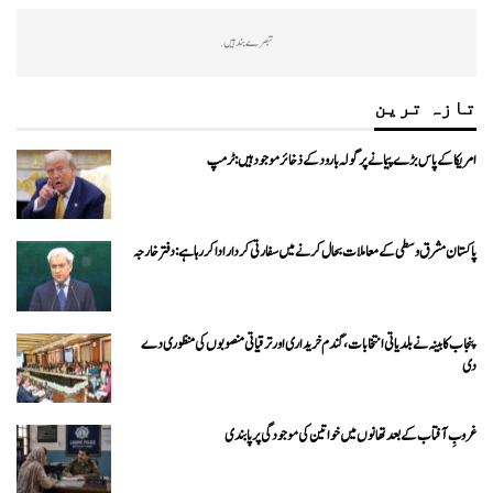
تبصرے بند ہیں.
تازہ ترین
امریکا کے پاس بڑے پیمانے پر گولہ بارود کے ذخائر موجود ہیں: ٹرمپ
پاکستان مشرق وسطی کے معاملات بحال کرنے میں سفارتی کردار ادا کررہا ہے: دفتر خارجہ
پنجاب کابینہ نے بلدیاتی انتخابات، گندم خریداری اور ترقیاتی منصوبوں کی منظوری دے
دی
غروبِ آفتاب کے بعد تھانوں میں خواتین کی موجودگی پر پابندی