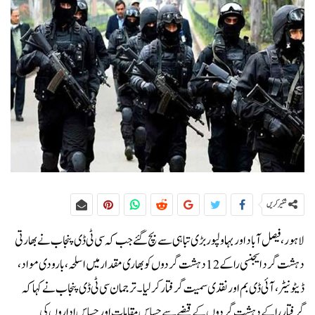
شئیر کریں
لاہور، فیصل آباد اور بہاولپور بڑی تباہی سے بچ گئے جب کہ سی ٹی ڈی پنجاب نے بھارتی
دہشت گرد ایجنسی را کے 12 دہشت گردوں کو بھاری مقدار میں اسلحہ، بارودی مواد،
ڈیٹونیٹر، آئی ڈی بم اور نقدی سمیت گرفتار کر لیا۔ترجمان سی ٹی ڈی پنجاب نے کہا کہ
گرفتار را کے دہشت گردوں کے قبضے سے حساس مقامات اور حساس اداروں کی