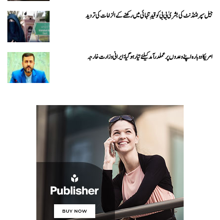
جیل سپرنٹنڈنٹ کی بشریٰ بی بی کو قیدِ تنہائی میں رکھنے کے الزامات کی تردید
امریکا دوبارہ اپنے وعدوں پر عملدرآمد کیلئے تیار ہو گیا: ایرانی وزارت خارجہ