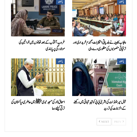
پاکستان
پاکستان
پنجاب کابینہ نے بلدیاتی انتخابات، گندم خریداری اور
غروبِ آفتاب کے بعد تھانوں میں خواتین کی
ترقیاتی منصوبوں کی منظوری دے دی
موجودگی پر پابندی
پاکستان
پاکستان
جیل سپرنٹنڈنٹ کی بشریٰ بی بی کو قیدِ تنہائی میں رکھنے
اسحاق ڈار کی مسجد نبوی ﷺ میں حاضری، پاکستان کی
کے الزامات کی تردید
ترقی کیلئے دعا
NEXT
PREV