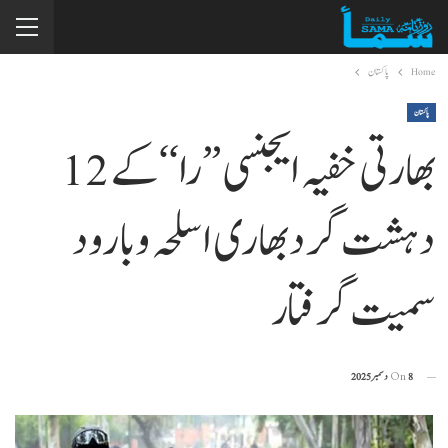
Home
پاکستان
پاکستان
بھارتی خفیہ ایجنسی ’’را‘‘ کے 12
دہشت گرد بھاری اسلحہ و بارود
سمیت گرفتار
8 دسمبر 2025
On