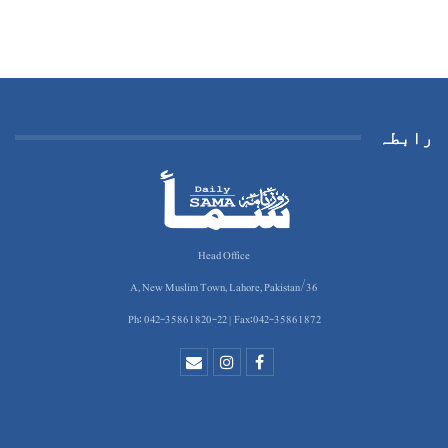
رابطہ
Head Office
36/A, New Muslim Town, Lahore, Pakistan
Ph: 042-35861820-22 | Fax:042-35861872