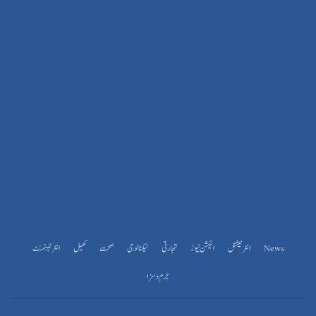
News
انٹرنیشنل
الیکشن نیوز
تجارتی
ٹیکنالوجی
صحت
کھیل
انٹرٹینمنٹ
جرم و سزا