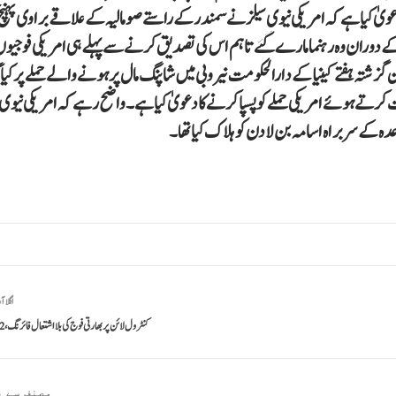
عویٰ کیا ہے کہ امریکی نیوی سیلز نے سمندر کے راستے صومالیہ کے علاقے براوی پہنچ
ی کے دوران وہ رہنما مارے گئے تاہم اس کی تصدیق کرنے سے پہلے ہی امریکی فوجیوں
یشن گزشتہ ہفتے کینیا کے دارالحکومت نیروبی میں شاپنگ مال پر ہونے والے حملے پر کیا 
 ہوئے امریکی حملے کو پسپا کرنے کا دعویٰ کیا ہے۔ واضح رہے کہ امریکی نیوی 
اگلا آ
کنٹرول لائن پربھارتی فوج کی بلااشتعال فائرنگ، 2 شہری زخمی
مصنف سے ز