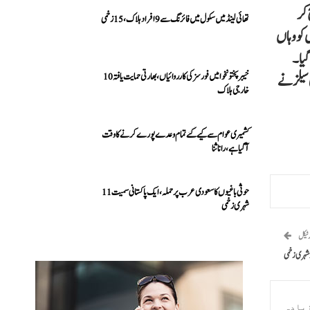
 کر
تھائی لینڈ میں سکول میں فائرنگ سے 9 افراد ہلاک، 15 زخمی
 کو وہاں
گیا۔
سیلز نے
خیبرپختونخوا میں فورسز کی کارروائیاں، بھارتی حمایت یافتہ 10
خارجی ہلاک
کشمیری عوام سے کیے گئے تمام وعدے پورے کرنے کا وقت
آ گیا ہے، رانا ثنا
حوثی باغیوں کا سعودی عرب پر حملہ، ایک پاکستانی سمیت 11
شہری زخمی
رٹیکل
یادہ