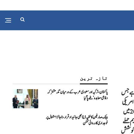
تازہ ترین
ا ہے جس
پاکستان، ترکیہ اور سعودی عرب کے درمیان ’مکہ مشترکہ
دفاعی معاہدہ‘ طے پا گیا
 امریکی
نیول سیلز کے خصوصی دستے نے لیبیا کے دارالحکومت طرابلس میں القاعدہ کے اہم ترین رہنما انس اللبی کو ان کے گھر کے باہر سے گرفتار کیا۔ انس اللبی 2011 میں
بینک صارفین کا خفیہ ڈیٹا بھی جائیداد قرار، ناجائز استعمال پر
رت خانوں پر بم حملے
فوجداری کارروائی ممکن
کی کوشش