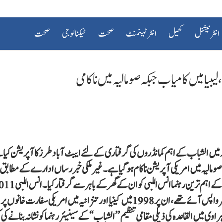
انٹرنیشنل
کھیل
انٹرٹینمنٹ
صحت
ٹیکنالوجی
صحت
یا میں کامیاب جبکہ صومالیہ میں ناکامی
ہ میں الشباب کے اہم کمانڈروں کی گرفتاری کے لئے ایبٹ آباد طرز کا آپریشن کی
تاہم صومالیہ میں امریکی آپریشن ناکام ہوگیا ہے۔ غیر ملکی خبر رساں ادارے کے مطابق
لیبیا میں خانہ جنگی کے خاتمے اور معمر قدافی کی ہلاکت کے بعد اپنے آبائی شہر واپس آئے تھے، ان پر 1998 میں کینیا اور تنزانیہ میں امریکی سفا
میں القاعدہ کی ذیلی مقامی تنظیم ’’الشباب‘‘ کے سینیئر رہنما کو نشانہ بنانے 