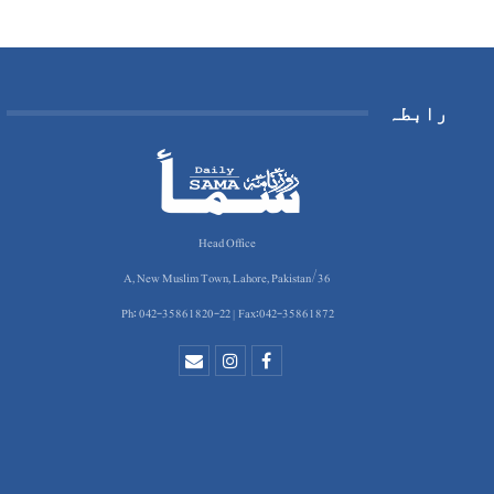
رابطہ
Head Office
36/A, New Muslim Town, Lahore, Pakistan
Ph: 042-35861820-22 | Fax:042-35861872