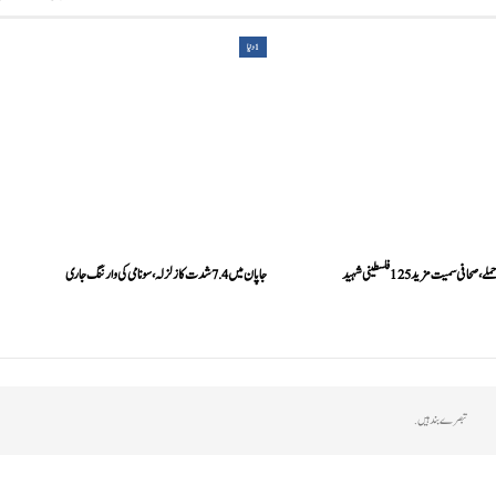
1دنیا
ی سمیت مزید 125 فلسطینی شہید
جاپان میں 7.4 شدت کا زلزلہ، سونامی کی وارننگ جاری
تبصرے بند ہیں.