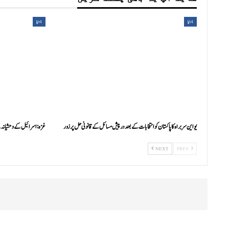
1دنیا
1دنیا
یواین سربراہ کا پاکستان کوانتخابات کے بعد درپیش مسائل کے قانونی حل پرزور
غزہ:اسرائیل کے وحشیانہ حملے، صحاف
NEXT
PREV