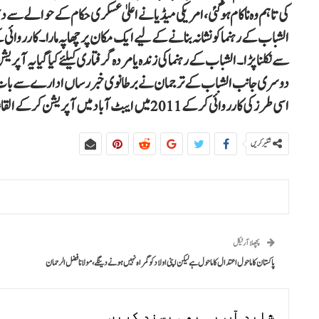
کی تاہم وہ ناکام ہوگئی، امریکی میڈیا نے اعلیٰ عسکری حکام کے حوالے سے د
الشباب کے رہنما کو نشانہ بنانے کے لیے ایک مکان پر چھاپہ مارا۔ کارروائ
سے نکلنا پڑا۔ الشباب کے رہنما کی زندہ یا مردہ گرفتاری کیلئے کیا گیا یہ آپر
دوسری جانب الشباب کے ترجمان نے برطانوی خبر رساں ادارے سے بات کرتے
اسی طرز کی کارروائی کرکے 2011 میں ایبٹ آباد میں آپریشن کرکے القاعدہ کے سربراہ اسامہ بن لادن کو ہلاک کیا تھا ۔
شئیر کریں
پچھلا آرٹیکل
پاکستان کا ماحول اعتدال کا ماحول ہے لیکن اپنی اولاد کو گمراہ نہیں ہونے دینگے، مولانا فضل الرحمان
شاید آپ یہ بھی پسند کریں