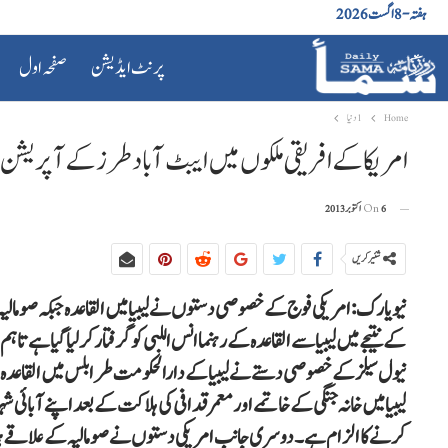
ہفتہ - 8 اگست 2026
پرنٹ ایڈیشن
صفحہ اول
Home
1دنیا
امریکا کے افریقی ملکوں میں ایبٹ آباد طرزکےآپریشن، لیب
6 اکتوبر 2013
On
شئیر کریں
نیویارک: امریکی فوج کے خصوصی دستوں نے لیبیا میں القاعدہ جبکہ صومالی
کے نتیجے میں لیبیا سے القاعدہ کے رہنما انس اللبی کو گرفتار کرلیا گیا ہے 
کرنے کا الزام ہے۔ دوسری جانب امریکی دستوں نے صومالیہ کے علاقے ہراوی 