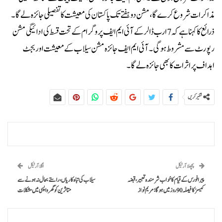
مذاکرات شروع کرے گا، مشن دو ہفتے تک پاکستان کی معیشت کا تفصیلی جائزہ لے گا۔
ذرائع کا کہنا ہے کہ 7 ارب ڈالر کے آئی ایم ایف پروگرام کے تحت قسط کی ادائیگی مشن
رپورٹ سے مشروط ہوگی۔آئی ایم ایف جائزہ مشن سیلاب کے معیشت اور بجٹ
اہداف پر اثرات کا بھی جائزہ لے گا۔
شئیر کریں
پچھلا آرٹیکل
اگلا آرٹیکل
پیرا فورس کے قیام کا خواب شرمندہ تعبیر، قبضہ
سیلاب کی تباہ کاریاں، راستے بحال نہ ہونے سے
کیسز کا فیصلہ 90 روز میں ہوگا: مریم نواز
متاثرین کو گھر واپسی میں مشکلات