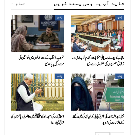
شاید آپ یہ بھی پسند کریں
تمام
پاکستان
پاکستان
پنجاب کابینہ نے بلدیاتی انتخابات، گندم خریداری اور
غروبِ آفتاب کے بعد تھانوں میں خواتین کی
ترقیاتی منصوبوں کی منظوری دے دی
موجودگی پر پابندی
پاکستان
پاکستان
جیل سپرنٹنڈنٹ کی بشریٰ بی بی کو قیدِ تنہائی میں رکھنے
اسحاق ڈار کی مسجد نبوی ﷺ میں حاضری، پاکستان کی
کے الزامات کی تردید
ترقی کیلئے دعا