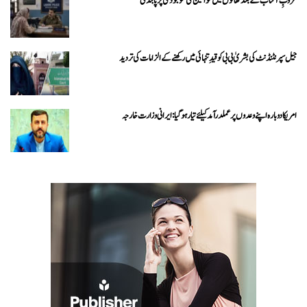
غروبِ آفتاب کے بعد تھانوں میں خواتین کی موجودگی پر پابندی
جیل سپرنٹنڈنٹ کی بشریٰ بی بی کو قیدِ تنہائی میں رکھنے کے الزامات کی تردید
امریکا دوبارہ اپنے وعدوں پر عملدرآمد کیلئے تیار ہو گیا: ایرانی وزارت خارجہ