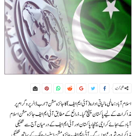
شئیر کریں
اسلام آباد:عالمی مالیاتی ادارہ (آئی ایم ایف) کا جائزہ مشن 7 ارب ڈالر پروگرام پر
مذاکرات کے لیے پاکستان پہنچ گیا۔ذرائع کے مطابق آئی ایم ایف جائزہ مشن اسلام
آباد کے بجائے کراچی پہنچا، پاکستان اور آئی ایم ایف کے درمیان آج سے تکنیکی
مذاکرات شروع ہوں گے۔آئی ایم ایف جائزہ مشن اسٹیٹ بینک کے ساتھ تکنیکی