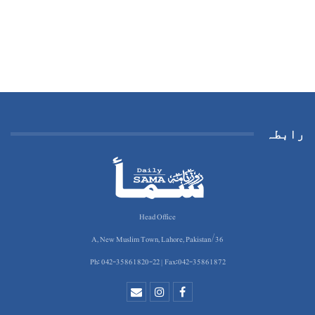
رابطہ
Head Office
36/A, New Muslim Town, Lahore, Pakistan
Ph: 042-35861820-22 | Fax:042-35861872