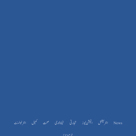
News
انٹرنیشنل
الیکشن نیوز
تجارتی
ٹیکنالوجی
صحت
کھیل
انٹرٹینمنٹ
جرم و سزا