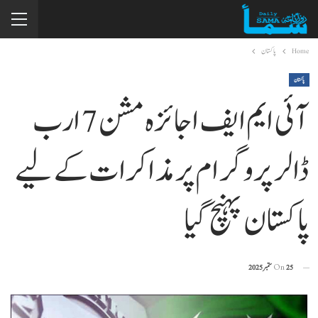
Home
پاکستان
پاکستان
آئی ایم ایف ا جائزہ مشن 7 ارب
ڈالر پروگرام پر مذاکرات کے لیے
پاکستان پہنچ گیا
25 ستمبر 2025
On