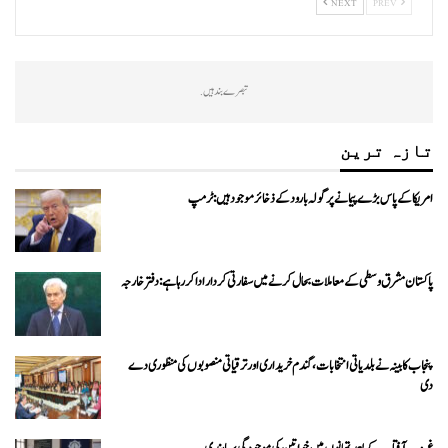
NEXT
PREV
تبصرے بند ہیں.
تازہ ترین
امریکا کے پاس بڑے پیمانے پر گولہ بارود کے ذخائر موجود ہیں: ٹرمپ
پاکستان مشرق وسطی کے معاملات بحال کرنے میں سفارتی کردار ادا کررہا ہے: دفتر خارجہ
پنجاب کابینہ نے بلدیاتی انتخابات، گندم خریداری اور ترقیاتی منصوبوں کی منظوری دے
دی