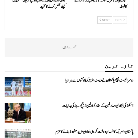
سٹیٹ بینک کا شرح سود 11.5 فیصد پر برقرار رکھنے
وفاقی بجٹ میں 1126 ارب روپے ترقیاتی منصوبوں
کا فیصلہ
کیلئے مختص کرنے کا تخمینہ
NEXT
PREV
تبصرے بند ہیں.
تازہ ترین
دوسرا ٹیسٹ میچ: پاکستان نے ویسٹ انڈیز کو 8 وکٹوں سے ہرا دیا
ڈسکوز کی نجکاری،صارفین کے مفاد کو اولین ترجیح دینے کی ہدایات
پاکستان، امریکہ کا انسدادِ دہشت گردی تعاون مزید مضبوط بنانے کا عزم