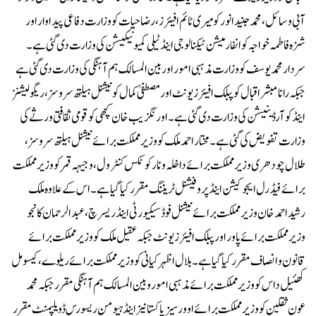
آبی وسائل، محمد جنید انور کو میری ٹائم افیئرز، رضا حیات کو وزارت دفاعی پیداوار اور
شزہ فاطمہ خواجہ کو انفارمیشن ٹیکنالوجی اینڈ ٹیلی کمیونیکیشن کی وزارت دی گئی ہے۔
سردار محمد یوسف کو وزارت مذہبی امور اور بین المسالک ہم آہنگی کی وزارت دی گئی ہے
جبکہ رانا مبشر اقبال کو پبلک افیئرز یونٹ اور مصطفیٰ کمال کو نیشنل ہیلتھ سروسز، ریگولیشنز
اینڈ کوآرڈینیشن کی وزارت دی گئی ہے۔ اورنگزیب خان کچھی کو قومی ثقافتی ورثے کی
وزارت تفویض کی گئی ہے۔مختار احمد ملک کو وزیر مملکت برائے نیشنل ہیلتھ سروسز،
طلال چودھری وزیر مملکت برائے داخلہ ونارکوٹکس کنٹرول، وجیہہ قمر کو وزیر مملکت
برائے فیڈرل ایجوکیشن اینڈ پروفیشنل ٹریننگ مقرر کیا گیا ہے۔ اس کے علاوہ ملک
رشیداحمد خان وزیر مملکت برائےنیشنل فوڈ سیکیورٹی اینڈ ریسرچ، عبدالرحمان کانجو
وزیر مملکت برائے پاور اور پبلک افیئرز یونٹ جبکہ عقیل ملک کو وزیر مملکت برائے
قانون و انصاف مقرر کیا گیا ہے۔ بلال اظہر کیانی کو وزیر مملکت برائے ریلوے، کیسو مل
کھئیل داس کو وزیر مملکت برائے مذہبی امور و بین المسالک ہم آہنگی مقرر جبکہ محمد
عون ثقلین کو وزیرمملکت برائے اوورسیز پاکستانیز اینڈ ہیومن ریسورس ڈویلپمنٹ مقرر