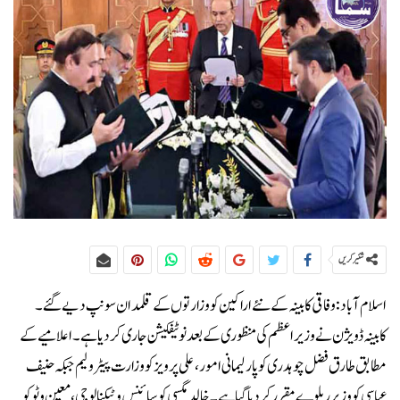
شئیر کریں
اسلام آباد: وفاقی کابینہ کے نئے اراکین کو وزارتوں کے قلمدان سونپ دیے گئے۔
کابینہ ڈویژن نے وزیر اعظم کی منظوری کے بعد نوٹیفکیشن جاری کر دیا ہے۔اعلامیے کے
مطابق طارق فضل چوہدری کو پارلیمانی امور، علی پرویز کو وزارت پیٹرولیم جبکہ حنیف
عباسی کو وزیر ریلوے مقرر کر دیا گیا ہے۔خالد مگسی کو سائنس و ٹیکنالوجی، معین وٹو کو