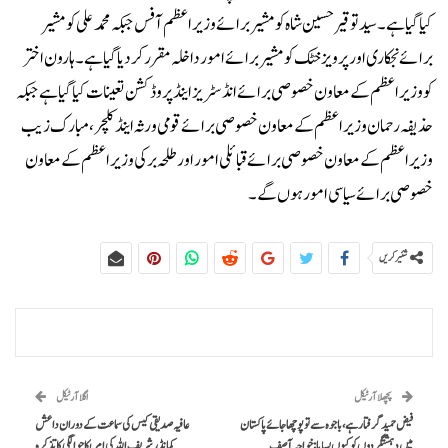
کیا گیا ہے۔سید توقیر حسین شاہ کو مشیر برائے وزیراعظم آفس جبکہ محمد علی کو مشیر
برائے نجکاری اور پرویز خٹک کو مشیر برائے امور داخلہ مقرر کر دیاگیا ہے۔ہارون اختر
کو وزیراعظم کے معاون خصوصی برائے انڈسٹریز اینڈ پروڈکشن تعینات کیا گیا ہے جبکہ
حذیفہ رحمان وزیراعظم کے معاون خصوصی برائے قومی ورثہ اینڈ کلچر، مبارک زیب
وزیراعظم کے معاون خصوصی برائے قبائلی امور اور طلحہ برکی وزیراعظم کے معاون
خصوصی برائے سیاسی امور ہوں گے۔
شئیر کریں
پچھلا آرٹیکل
اگلا آرٹیکل
فیض حمید گرفتار ہے، باجوہ سے تو پوچھا جائے پاکستان
عافیہ صدیقی کیس کی سماعت کے دوران داعش
میں دہشتگردوں کو کیوں بسایا: خواجہ آصف
کمانڈر شریف اللہ کی امریکا حوالگی کا تذکرہ