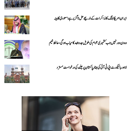
ایران امریکا جنگ کا مذاکرات کے ذریعے حل ناگزیر ہے: سعودی کابینہ
وہ دن دور نہیں جب کشمیری عوام کی طویل جدوجہد کامیاب ہوگی،حافظ نعیم
لاہور ہائیکورٹ: پی ٹی آئی کی مینارِ پاکستان پر جلسے کی درخواست مسترد