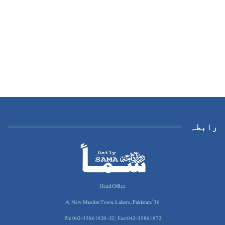
رابطہ
Head Office
36/A, New Muslim Town, Lahore, Pakistan
Ph: 042-35861820-22 | Fax:042-35861872