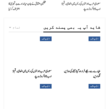
سعودی عرب؛ اونٹوں کی ریس میں انعامی رقم 5
ثقلین مشتاق نے جاوید میانداد سے بدتمیزی کا
ارب 95 کروڑ روپے
اعتراف کرلیا
شاید آپ یہ بھی پسند کریں
تمام
1دلچسپ و عجیب
1دلچسپ و عجیب
طیارے سے ریچھ فرار ہوگیا؛ عملے کی دوڑیں
سعودی عرب؛ اونٹوں کی ریس میں انعامی رقم 5
لگوادیں
ارب 95 کروڑ روپے
1دلچسپ و عجیب
1دلچسپ و عجیب