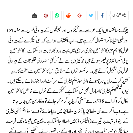
شئیر کریں
بیجنگ: سائنسداں ایک عرصے سے کیکڑوں اور جھینگوں کے بیرونی خول سے مفید اجزا
اور طبی اشیا بنا کر استعمال کر رہے ہیں۔ اب انکشاف ہوا ہے کہ اسی کیکڑے کے بیرونی
خول کا اہم جزو کائٹوسین بیٹری سازی میں بہت مددگار ثابت ہوسکتا ہے۔کائٹوسین
پولی سیکرائڈز پولیمر ہوتے ہیں جو کیڑوں سے لے کر کئی سمندری مخلوقات کے بیرونی
خول کی تشکیل کرتے ہیں۔ سائنسدانوں کے مطابق اس کائٹوسین سے سخت کاربن
کشید کرکے ری چارج ہونے والی سوڈیئم بیٹری کے سرکٹ اور اینوڈ بنائے جاسکتے ہیں۔
یوں لیتھیئم بیٹری کا متبادل بھی مل سکتا ہے۔کیکڑے کے خول سے خالص کائٹوسین
نکال کر اگر اسے 538 درجے سینٹی گریڈ پر گرم کیا جائے تو وہ کاربن میں بدل جاتا
ہے۔ اب اگر اسے ٹِن سلفائیڈ یا آئرن سلفائیڈ میں ملایا جائے تو اسے سوڈیئم آئن بیٹری
کے اینوڈ یا مثبت برقیرے (الیکٹروڈ) میں ڈھالا جاسکتا ہے۔چین میں شینڈونگ فرسٹ
میڈیکل یونیورسٹی سے وابستہ یُن چن اور ان کے ساتھیوں نے یہ تحقیق کی ہے۔ ا نکے