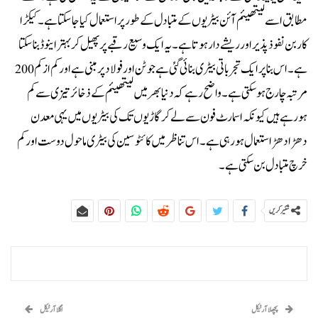
مطابق اسے لیتھیئم آئن بیٹریوں کے متبادل کے طور پر استعمال کیا جاسکتا ہے ۔ کیکڑا
کاربن نفوذپذیراور ریشے دار ہوتا ہے۔ یہ ایک وسیع رقبے پر پھیل کر بہتر اینوڈ بناسکتا
ہے۔ اس بنا پرایک تجرباتی بیٹری بنائی گئی ہے جو ٹن اور فولاد پرمبنی ہے اور کم ازکم 200
مرتبہ چارج ہوسکتی ہے۔واضح رہے کہ دنیا بھر میں لیتھیئم کے ذخائر تیزی سے کم
ہورہے ہیں کیونکہ اسمارٹ فون سے لے کر گاڑیوں تک کی بیٹریوں میں یہی معدن
دھڑادھڑ استعمال ہورہی ہے۔ اس تناظر میں کائٹوسین کی بیٹری ماحول دوست اور کم
خرچ متبادل بن سکتی ہے۔
شئیر کریں
پچھلا آرٹیکل
اگلا آرٹیکل