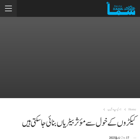
Home
1دلچسپ و عجیب
کیکڑوں کے خول سے مؤثر بیٹریاں بنائی جا سکتی ہیں
17 مارچ 2023
On