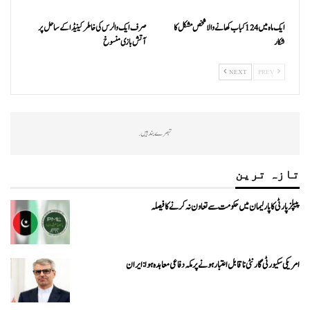
ایک ماہ میں 124 کباب کھانے والا شخص مشکل کا
صرف ایک والرس کی خاطر کینیڈا کے ساحل پر
شکار
آتش بازی منسوخ
NEXT
PREV
تبصرے بند ہیں.
تازہ ترین
پیپلزپارٹی کا پارلیمان میں حکومت سے تعاون نہ کرنے کا فیصلہ
امریکی سکیورٹی گارنٹی ناقابل اعتبار ہونے پر مکہ دفاعی معاہدہ ہوا: ایران