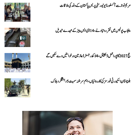
مریم نواز سے آکسفورڈ یونیورسٹی پریس پاکستان کے وفد کی ملاقات
پنجاب پولیس میں تقرر و تبادلے، 14 ڈی ایس پیز کے عہدے تبدیل
حج 2027 کا پورا عمل ڈیجیٹل، 4 لاکھ رجسٹرڈ عازمین درخواستیں دے سکیں گے
بلوچستان: سکیورٹی فورسز کی کارروائیاں، اہم سرغنہ سمیت 5 دہشتگرد ہلاک