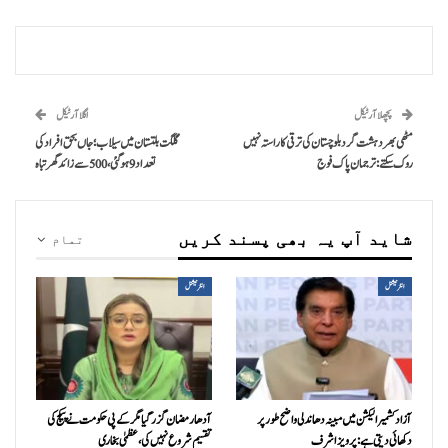
پچھلا آرٹیکل
اگلا آرٹیکل
مٹھی بھر دہشت گرد بلوچستان کی ترقی کا راستہ نہیں
گلگت بلتستان میں سیلاب؛ جاں بحق افراد کی
روک سکتے: ترجمان پاک فوج
تعداد 9ہوگئی، 500 سے زائد گھر تباہ
شاید آپ یہ بھی پسند کریں
تمام
انٹرنیشنل
انٹرنیشنل
آزاد کشمیر الیکشن میں مبینہ دھاندلی واضح طور پر
آدھا رمضان گزر گیا مگر کے پی حکومت نے پیکج کی
دکھائی دیتی ہے: پرویز اشرف
تقسیم شروع نہیں کی، عظمیٰ بخاری