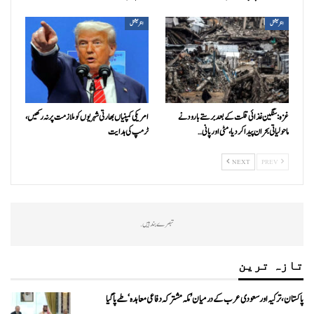
انٹرنیشنل
انٹرنیشنل
غزہ: سنگین غذائی قلت کے بعد برستے بارود نے
امریکی کمپنیاں بھارتی شہریوں کو ملازمت پر نہ رکھیں،
ماحولیاتی بحران پیدا کردیا، مٹی اور پانی…
ٹرمپ کی ہدایت
NEXT
PREV
تبصرے بند ہیں.
تازہ ترین
پاکستان، ترکیہ اور سعودی عرب کے درمیان ’مکہ مشترکہ دفاعی معاہدہ‘ طے پا گیا