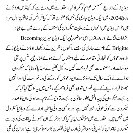
ویڈیوز کے ذریعے مسلسل عوام کو گمراہ کیا۔مقدمے میں درج ہے کہ کینڈس اووَنز نے
مارچ 2024ء میں ایک ویڈیو جاری کی جس کا عنوان تھا کہ کیا فرانس کی خاتونِ اول مرد
ہیں؟اس ویڈیو میں انہوں نے بریجیت میکرون کی صنف کے بارے میں بے بنیاد
الزامات لگائے اور بعدازاں اسی موضوع پر ایک ویڈیو سیریز Becoming
Brigitte کے نام سے جاری کی، جسے لاکھوں ناظرین نے دیکھا۔اووَنز نے ویڈیوز کے
علاوہ دعوؤں کو تجارتی مقاصد کے لیے استعمال کرتے ہوئے متنازع پرنٹس پر مبنی
ملبوسات اور مصنوعات بھی فروخت کیں۔وکیل کلئیر نے میڈیا کو بتایا کہ میکرون
جوڑے نے ایک سال تک اووَنز سے ان دعوؤں کو روکنے کی درخواست کی اور انہیں
جھوٹا قرار دینے کے لیے ٹھوس شواہد بھی فراہم کیے، جس میں یہ واضح کیا گیا کہ
بریجیت میکرون کی پیدائش بطور خاتون بریجیت ترونیو کے نام سے ہوئی، ان کا صدر
میکرون سے کوئی خونی رشتہ نہیں ہے اور وہ کسی بیرونی یا خفیہ ادارے کے دباؤ یا کنٹرول
میں نہیں ہیں۔مقدمے میں مؤقف اپنایا گیا کہ اووَنز کے ان جھوٹے بیانات کی وجہ سے
میکرون خاندان کو نفسیاتی، معاشرتی اور مالیاتی نقصان کا سامنا کرنا پڑا ہے اور ان کی نجی