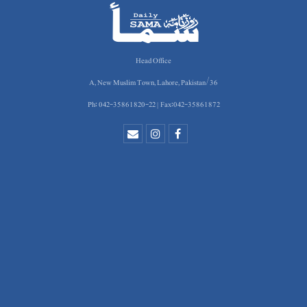
Head Office
36/A, New Muslim Town, Lahore, Pakistan
Ph: 042-35861820-22 | Fax:042-35861872