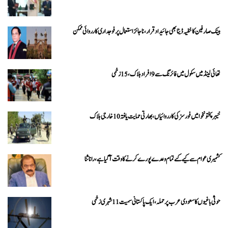
بینک صارفین کا خفیہ ڈیٹا بھی جائیداد قرار، ناجائز استعمال پر فوجداری کارروائی ممکن
تھائی لینڈ میں سکول میں فائرنگ سے 9 افراد ہلاک، 15 زخمی
خیبرپختونخوا میں فورسز کی کارروائیاں، بھارتی حمایت یافتہ 10 خارجی ہلاک
کشمیری عوام سے کیے گئے تمام وعدے پورے کرنے کا وقت آ گیا ہے، رانا ثنا
حوثی باغیوں کا سعودی عرب پر حملہ، ایک پاکستانی سمیت 11 شہری زخمی