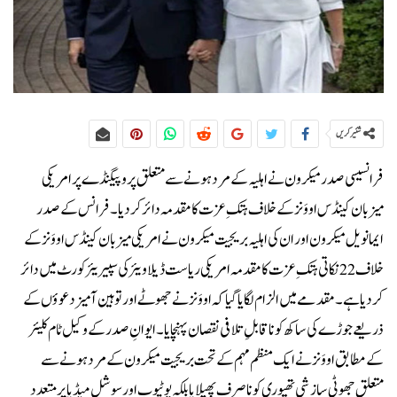
شئیر کریں
فرانسیسی صدر میکرون نے اہلیہ کے مرد ہونے سے متعلق پروپیگنڈے پر امریکی
میزبان کینڈس اووَنز کے خلاف ہتکِ عزت کا مقدمہ دائر کر دیا۔فرانس کے صدر
ایمانویل میکرون اور ان کی اہلیہ بریجیت میکرون نے امریکی میزبان کینڈس اووَنز کے
خلاف 22 نکاتی ہتکِ عزت کا مقدمہ امریکی ریاست ڈیلاویئر کی سپیریئر کورٹ میں دائر
کر دیا ہے۔مقدمے میں الزام لگایا گیا کہ اووَنز نے جھوٹے اور توہین آمیز دعوؤں کے
ذریعے جوڑے کی ساکھ کو ناقابلِ تلافی نقصان پہنچایا۔ایوانِ صدر کے وکیل ٹام کلیئر
کے مطابق اووَنز نے ایک منظم مہم کے تحت بریجیت میکرون کے مرد ہونے سے
متعلق جھوٹی سازشی تھیوری کو ناصرف پھیلایا بلکہ یوٹیوب اور سوشل میڈیا پر متعدد