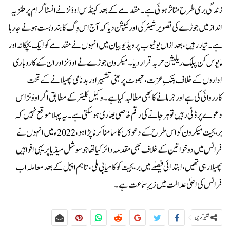
زندگی بری طرح متاثر ہوئی ہے۔مقدمے کے بعد کینڈس اووَنز نے انسٹاگرام پر طنزیہ
انداز میں جوڑے کی تصویر شیئر کی اور کیپشن دیا کہ آج اس وِگ کا بندوبست ہونے جا رہا
ہے۔ تیار رہیں، بعدازاں یوٹیوب پر ویڈیو بیان میں انہوں نے مقدمے کو ایک بچکانہ اور
مایوس کن پبلک ریلیشن حربہ قرار دیا۔میکرون جوڑے نے اووَنز اور ان کے کاروباری
اداروں کے خلاف ہتکِ عزت، جھوٹ پر مبنی تشہیر اور بدنامی پھیلانے کے تحت
کارروائی کی ہے اور جرمانے کا بھی مطالبہ کیا ہے۔وکیل کلیئر کے مطابق اگر اووَنز اس
دعوے پر ڈٹی رہیں تو ہرجانے کی رقم خاصی بھاری ہو سکتی ہے۔یہ پہلا موقع نہیں کہ
بریجیت میکرون کو اس طرح کے دعوؤں کا سامنا کرنا پڑا ہو، 2022ء میں انہوں نے
فرانس میں دو خواتین کے خلاف بھی مقدمہ دائر کیا تھا جو سوشل میڈیا پر یہی افواہیں
پھیلا رہی تھیں، ابتدائی فیصلے میں بریجیت کو کامیابی ملی، تاہم اپیل کے بعد معاملہ اب
فرانس کی اعلیٰ عدالت میں زیرِ سماعت ہے۔
شئیر کریں