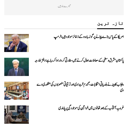
تبصرے بند ہیں.
تازہ ترین
امریکا کے پاس بڑے پیمانے پر گولہ بارود کے ذخائر موجود ہیں: ٹرمپ
پاکستان مشرق وسطی کے معاملات بحال کرنے میں سفارتی کردار ادا کررہا ہے: دفتر خارجہ
پنجاب کابینہ نے بلدیاتی انتخابات، گندم خریداری اور ترقیاتی منصوبوں کی منظوری دے
دی
غروبِ آفتاب کے بعد تھانوں میں خواتین کی موجودگی پر پابندی