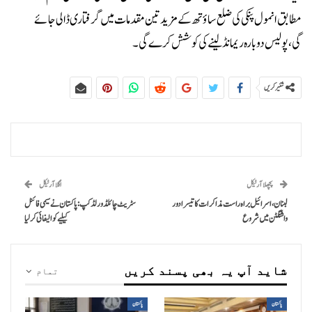
مطابق انمول پنکی کی ضلع ساؤتھ کے مزید تین مقدمات میں گرفتاری ڈالی جائے
گی،پولیس دوبارہ ریمانڈ لینے کی کوشش کرے گی۔
شئیر کریں
پچھلا آرٹیکل
اگلا آرٹیکل
لبنان، اسرائیل براہ راست مذاکرات کا تیسرا دور
سٹریٹ چائلڈ ورلڈ کپ: پاکستان نے سیمی فائنل
واشنگٹن میں شروع
کیلیے کوالیفائی کر لیا
شاید آپ یہ بھی پسند کریں
تمام
پاکستان
پاکستان