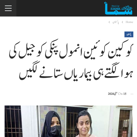
Home
پاکستان
پاکستان
کوکین کوئین انمول پنکی کو جیل کی
ہوا لگتے ہی بیماریاں ستانے لگیں
15 مئی 2026
On