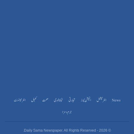
News
انٹرنیشنل
الیکشن نیوز
تجارتی
ٹیکنالوجی
صحت
کھیل
انٹرٹینمنٹ
جرم و سزا
© 2026 - Daily Sama Newspaper. All Rights Reserved.