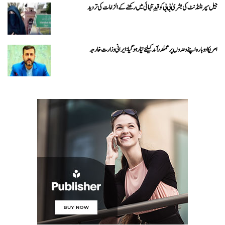
جیل سپرنٹنڈنٹ کی بشریٰ بی بی کو قیدِ تنہائی میں رکھنے کے الزامات کی تردید
امریکا دوبارہ اپنے وعدوں پر عملدرآمد کیلئے تیار ہو گیا: ایرانی وزارت خارجہ