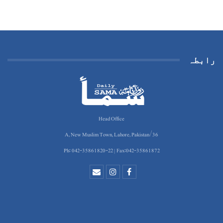
رابطہ
Head Office
36/A, New Muslim Town, Lahore, Pakistan
Ph: 042-35861820-22 | Fax:042-35861872