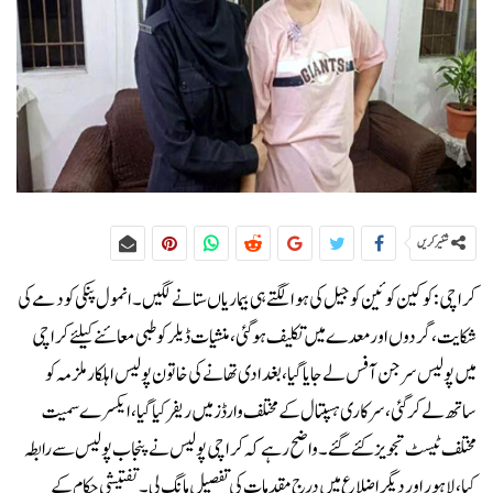
شئیر کریں
کراچی:کوکین کوئین کو جیل کی ہوا لگتے ہی بیماریاں ستانے لگیں۔انمول پنکی کو دمے کی
شکایت، گردوں اور معدے میں تکلیف ہوگئی، منشیات ڈیلر کو طبی معائنے کیلئے کراچی
میں پولیس سرجن آفس لے جایا گیا، بغدادی تھانے کی خاتون پولیس اہلکار ملزمہ کو
ساتھ لے کر گئی، سرکاری ہسپتال کے مختلف وارڈز میں ریفر کیا گیا، ایکسرے سمیت
مختلف ٹیسٹ تجویز کئے گئے۔واضح رہے کہ کراچی پولیس نے پنجاب پولیس سے رابطہ
کیا، لاہور اور دیگر اضلاع میں درج مقدمات کی تفصیل مانگ لی۔تفتیشی حکام کے