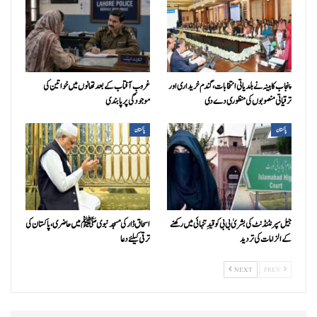
پنجاب کابینہ نے بلدیاتی انتخابات، گندم خریداری اور
غروبِ آفتاب کے بعد تھانوں میں خواتین کی
ترقیاتی منصوبوں کی منظوری دے دی
موجودگی پر پابندی
پاکستان
پاکستان
جیل سپرنٹنڈنٹ کی بشریٰ بی بی کو قیدِ تنہائی میں رکھنے
اسحاق ڈار کی مسجد نبوی ﷺ میں حاضری، پاکستان کی
کے الزامات کی تردید
ترقی کیلئے دعا
NEXT
PREV