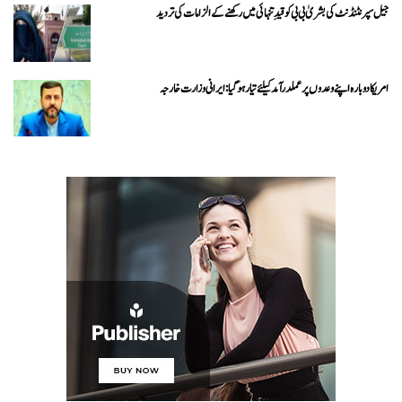
جیل سپرنٹنڈنٹ کی بشریٰ بی بی کو قیدِ تنہائی میں رکھنے کے الزامات کی تردید
امریکا دوبارہ اپنے وعدوں پر عملدرآمد کیلئے تیار ہو گیا: ایرانی وزارت خارجہ