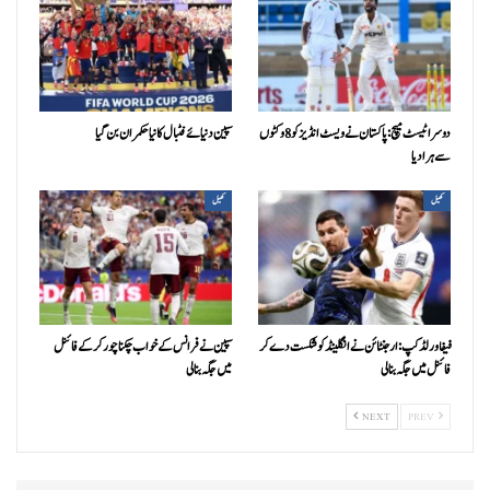
دوسرا ٹیسٹ میچ: پاکستان نے ویسٹ انڈیز کو 8 وکٹوں
سپین دنیائے فٹبال کا نیا حکمران بن گیا
سے ہرا دیا
کھیل
کھیل
فیفا ورلڈکپ: ارجنٹائن نے انگلینڈ کو شکست دے کر
سپین نے فرانس کے خواب چکنا چور کر کے فائنل
فائنل میں جگہ بنا لی
میں جگہ بنا لی
NEXT
PREV