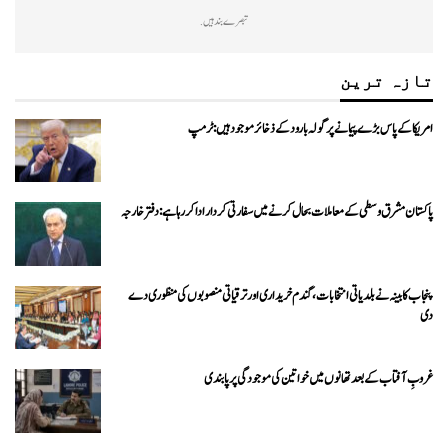
تبصرے بند ہیں.
تازہ ترین
امریکا کے پاس بڑے پیمانے پر گولہ بارود کے ذخائر موجود ہیں: ٹرمپ
پاکستان مشرق وسطی کے معاملات بحال کرنے میں سفارتی کردار ادا کررہا ہے: دفتر خارجہ
پنجاب کابینہ نے بلدیاتی انتخابات، گندم خریداری اور ترقیاتی منصوبوں کی منظوری دے
دی
غروبِ آفتاب کے بعد تھانوں میں خواتین کی موجودگی پر پابندی