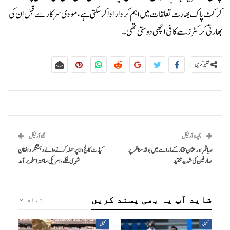
کرکٹ پاک بھارت تعلقات میں اہم کردار ادا کرسکتی ہے، مودی سرکار سے قبل ان کی
بھارتی کرکٹرز سے کافی اچھی دوستی تھی۔
شئیر کریں
پچھلا آرٹیکل
اگلا آرٹیکل
صبا قمر اور عثمان مختار کے ڈرامے میں بولڈ مناظر پر
کیڈٹ کالج وانا پر حملہ کرنے والے دہشتگرد افغان
صارفین کی شدید تنقید
شہری نکلے، امریکی ساختہ اسلحہ برآمد
شاید آپ یہ بھی پسند کریں
تمام
کھیل
کھیل