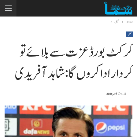
Home
کھیل
کھیل
کرکٹ بورڈ عزت سے بلائے تو
کردار ادا کروں گا: شاہد آفریدی
13 نومبر 2025
On