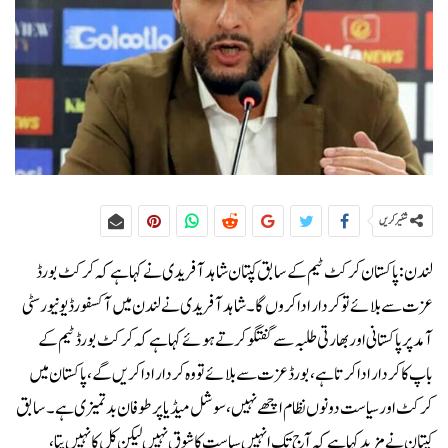
شئیر کریں
لندن:پاکستان کرکٹ ٹیم کے سابق کپتان شاہد آفریدی نے کہا ہے کہ کرکٹ بورڈ
عزت سے بلائے تو کردار ادا کروں گا۔شاہد آفریدی نے لندن میں آکسفورڈ یونیورسٹی
آمد پر پاکستانی اور بھارتی طلبہ سے گفتگو کرتے ہوئے کہا ہے کہ کرکٹ بورڈ ٹیم کے
باپ کا کردار ادا کرتا ہے ، بورڈ عزت سے بلائے تو وہ کردار ادا کریں گے، پاکستان میں
کرکٹ اور سیاست دونوں نظام اچھے نہیں، سوشل میڈیا پر طوفان بدتمیزی ہے۔سابق
کپتان نے مزید کہا ہے کہ آج تک انہیں سیاست کا شوق نہیں لیکن کل کا نہیں پتا،