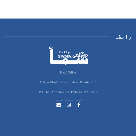
رابطہ
Head Office
36/A, New Muslim Town, Lahore, Pakistan
Ph: 042-35861820-22 | Fax:042-35861872