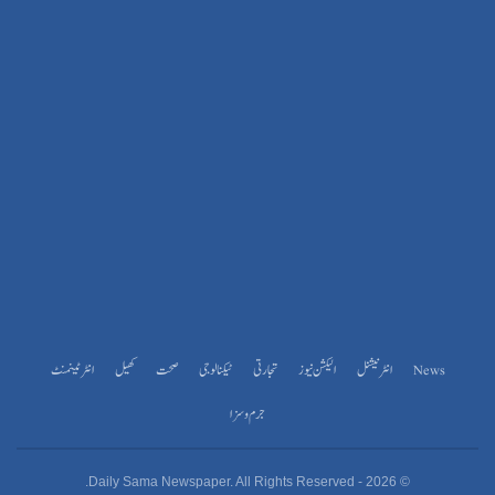
News
انٹرنیشنل
الیکشن نیوز
تجارتی
ٹیکنالوجی
صحت
کھیل
انٹرٹینمنٹ
جرم و سزا
© 2026 - Daily Sama Newspaper. All Rights Reserved.