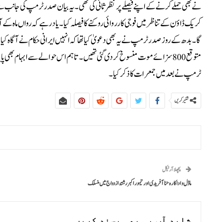
نے بھی حملے کرنے کے اپنے فیصلے پر نظرثانی کی تھی۔یہ بیان صدر ٹرمپ کی جانب س
کریک ڈاؤن کے تناظر میں فوجی کارروائی روکنے کا فیصلہ کیا۔یاد رہے کہ رواں ماہ کے آ
گا۔بدھ کے روز صدر ٹرمپ نے یہ بھی دعویٰ کیا تھا کہ انہیں ایرانی حکام نے آگاہ کیا
متوقع 800 سزائے موت منسوخ کر دی گئی تھیں۔تاہم اس حوالے سے ابہام بھی 
ٹرمپ نے بعد میں جمعرات کا ذکر کیا۔
شئیر کریں
پچھلا آرٹیکل
ماڈل و اداکارہ حنا آفریدی اور تیمور اکبر رشتۂ ازدواج میں منسلک
شاید آپ یہ بھی پسند کریں