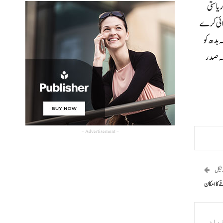
یاستی
روائی کرے
 بدھ کو
بکہ صدر
- Advertisement -
رٹیکل
ے کا امکان
یادہ