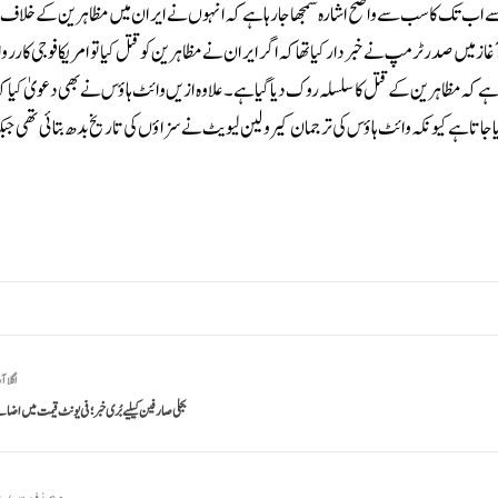
ے اب تک کا سب سے واضح اشارہ سمجھا جا رہا ہے کہ انہوں نے ایران میں مظاہرین کے خلاف ر
غاز میں صدر ٹرمپ نے خبردار کیا تھا کہ اگر ایران نے مظاہرین کو قتل کیا تو امریکا فوجی کار
 ہے کہ مظاہرین کے قتل کا سلسلہ روک دیا گیا ہے۔علاوہ ازیں وائٹ ہاؤس نے بھی دعویٰ کیا کہ
پایا جاتا ہے کیونکہ وائٹ ہاؤس کی ترجمان کیرولین لیویٹ نے سزاؤں کی تاریخ بدھ بتائی تھی ج
اگلا آ
بجلی صارفین کیلیے بُری خبر؛ فی یونٹ قیمت میں اضاف
مصنف سے ز