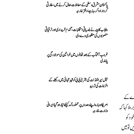
پاکستان مشرق وسطی کے معاملات بحال کرنے میں سفارتی
کردار ادا کررہا ہے: دفتر خارجہ
پنجاب کابینہ نے بلدیاتی انتخابات، گندم خریداری اور ترقیاتی
منصوبوں کی منظوری دے دی
غروبِ آفتاب کے بعد تھانوں میں خواتین کی موجودگی پر
پابندی
جیل سپرنٹنڈنٹ کی بشریٰ بی بی کو قیدِ تنہائی میں رکھنے کے
الزامات کی تردید
ارے کے
امریکا دوبارہ اپنے وعدوں پر عملدرآمد کیلئے تیار ہو گیا: ایرانی
لا کہا کہ
وزارت خارجہ
ود کو
دیں تو میں