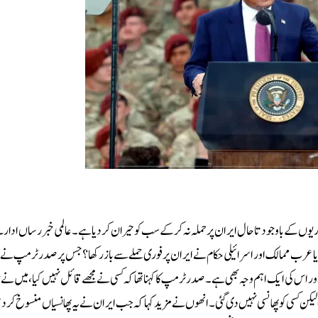
تیاریوں کے باوجود تاحال ایران پر حملہ نہ کرکے سب کو حیران کردیا ہے۔عالمی خبر رساں اد
 عرب ممالک اور اسرائیلی حکام نے ایران پر فوری حملے سے باز رکھا؟جس پر صدر ٹرمپ نے برم
لیا اور اس کی ایک اہم وجہ بھی ہے۔صدر ٹرمپ کا کہنا تھا کہ کسی نے مجھے قائل نہیں کیا، میں نے خ
نے کا اعلان کیا تھا لیکن کسی کو پھانسی نہیں دی گئی۔انھوں نے مزید کہا کہ جب ایران نے یہ پھانسیاں منسوخ کر 