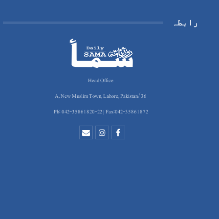
رابطہ
Head Office
36/A, New Muslim Town, Lahore, Pakistan
Ph: 042-35861820-22 | Fax:042-35861872