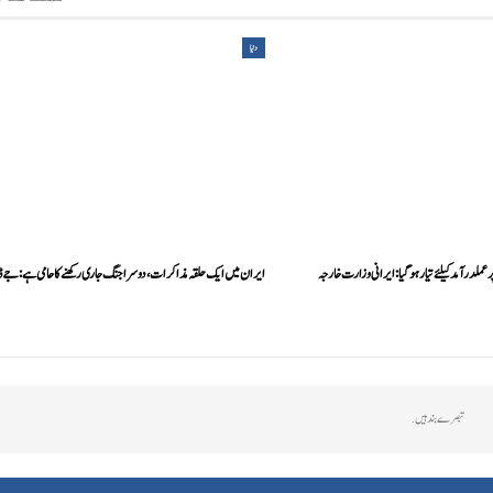
دنیا
 عملدرآمد کیلئے تیار ہو گیا: ایرانی وزارت خارجہ
ایران میں ایک حلقہ مذاکرات، دوسرا جنگ جاری رکھنے کا حامی ہے: جے 
تبصرے بند ہیں.