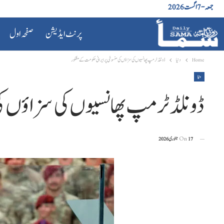
جمعہ - 7 اگست 2026
پرنٹ ایڈیشن
صفحہ اول
Home
دنیا
ڈونلڈ ٹرمپ پھانسیوں کی سزاؤں کی منسوخی پر ایرانی حکومت کے مشکور
دنیا
ڈونلڈ ٹرمپ پھانسیوں کی سزاؤں کی
17 جنوری 2026
On