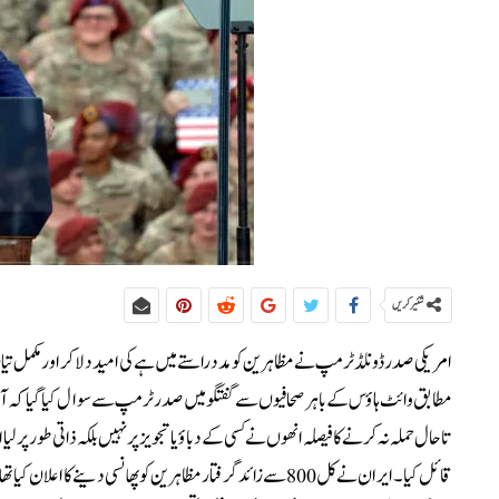
شئیر کریں
امریکی صدر ڈونلڈ ٹرمپ نے مظاہرین کو مدد راستے میں ہے کی امید دلا کر اور مکمل 
مطابق وائٹ ہاؤس کے باہر صحافیوں سے گفتگو میں صدر ٹرمپ سے سوال کیا گیا کہ آیا
تاحال حملہ نہ کرنے کا فیصلہ انھوں نے کسی کے دباؤ یا تجویز پر نہیں بلکہ ذاتی طور پر 
قائل کیا۔ ایران نے کل 800 سے زائد گرفتار مظاہرین کو پھانسی دی