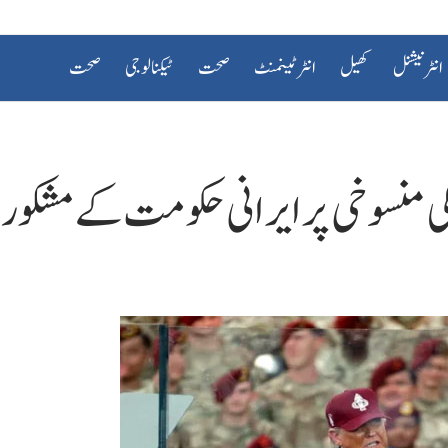
انٹرنیشنل
کھیل
انٹرٹینمنٹ
صحت
ٹیکنالوجی
صحت
 منسوخی پر ایرانی حکومت کے مشکور