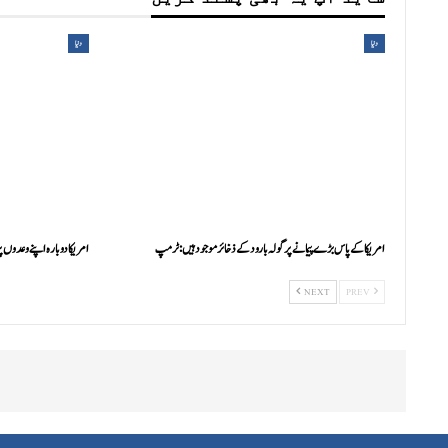
دنیا
دنیا
امریکا کے پاس بڑے پیمانے پر گولہ بارود کے ذخائر موجود ہیں: ٹرمپ
امریکا دوبارہ اپنے وعدوں پر
NEXT
PREV