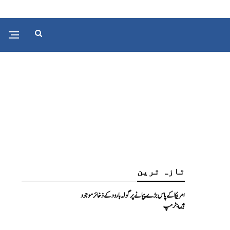
تازہ ترین
امریکا کے پاس بڑے پیمانے پر گولہ بارود کے ذخائر موجود
ہیں: ٹرمپ