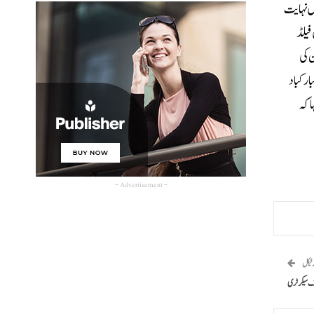
یں نہایت
فیلڈ
 کی
ارکباد
 کہ
- Advertisement -
رٹیکل
یف سیکرٹری