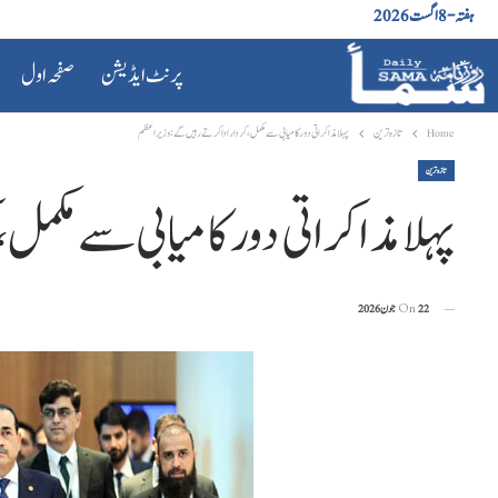
ہفتہ - 8 اگست 2026
پرنٹ ایڈیشن
صفحہ اول
Home
تازہ ترین
پہلا مذاکراتی دور کامیابی سے مکمل، کردار ادا کرتے رہیں گے: وزیراعظم
تازہ ترین
پہلا مذاکراتی دور کامیابی سے مکم
22 جون 2026
On