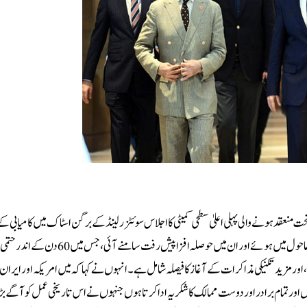
 منعقد ہونے والی پہلی اعلیٰ سطحی کمیٹی کا اجلاس سوئٹزرلینڈ کے برگن اسٹاک میں کامیابی ک
اختتام پذیر ہو گیا ہے۔وزیراعظم شہباز شریف نے کہا کہ مذاکرات مثبت اور تعمیری ماحول میں ہوئے اور ان میں حوص
ام، اور مزید تکنیکی مذاکرات کے آغاز کا فیصلہ شامل ہے۔انہوں نے کہا کہ میں امریکہ اور ایران
اور تمام برادر اور دوست ممالک کا شکریہ ادا کرتا ہوں جنہوں نے اس تاریخی عمل کو آگے ب