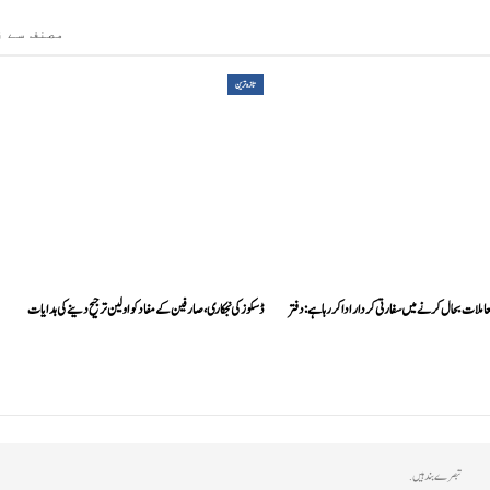
مصنف سے ز
تازہ ترین
لات بحال کرنے میں سفارتی کردار ادا کررہا ہے: دفتر
ڈسکوز کی نجکاری،صارفین کے مفاد کو اولین ترجیح دینے کی ہدایات
تبصرے بند ہیں.