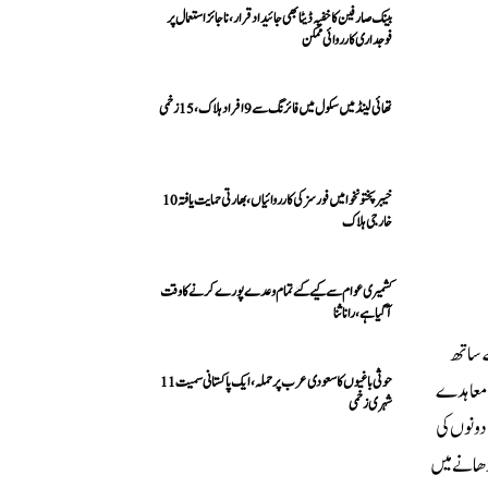
بینک صارفین کا خفیہ ڈیٹا بھی جائیداد قرار، ناجائز استعمال پر
فوجداری کارروائی ممکن
تھائی لینڈ میں سکول میں فائرنگ سے 9 افراد ہلاک، 15 زخمی
خیبرپختونخوا میں فورسز کی کارروائیاں، بھارتی حمایت یافتہ 10
خارجی ہلاک
کشمیری عوام سے کیے گئے تمام وعدے پورے کرنے کا وقت
آ گیا ہے، رانا ثنا
ے ساتھ
حوثی باغیوں کا سعودی عرب پر حملہ، ایک پاکستانی سمیت 11
لہ افزا پیش رفت سامنے آئی، جس میں 60 دن کے اندر حتمی معاہدے
شہری زخمی
 دونوں کی
ڑھانے میں