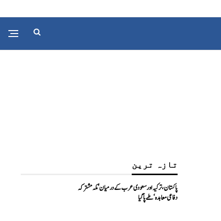
تازہ ترین
پاکستان، ترکیہ اور سعودی عرب کے درمیان ’مکہ مشترکہ
دفاعی معاہدہ‘ طے پا گیا