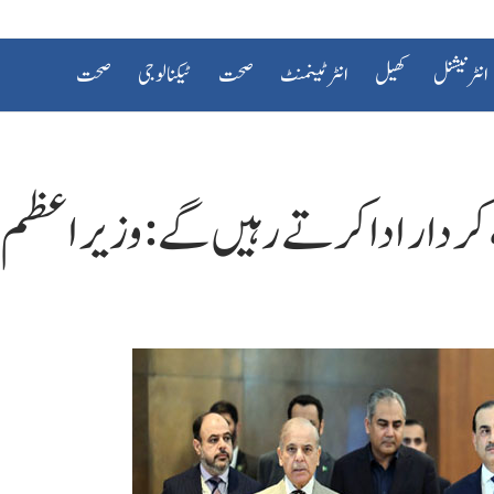
انٹرنیشنل
کھیل
انٹرٹینمنٹ
صحت
ٹیکنالوجی
صحت
ل، کردار ادا کرتے رہیں گے: وزیراعظم