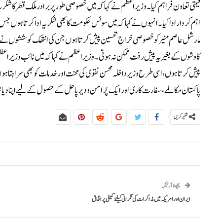
قیمتی تعاون فراہم کیا۔وزیراعظم نے کہا کہ میں خصوصی طور پر برادر ملک قطر کا شک
اہم کردار ادا کیا۔انہوں نے کہا کہ میں سوئس حکومت کا بھی شکریہ ادا کرتا ہوں جس ن
مارشل عاصم منیر کو خصوصی خراجِ تحسین پیش کرتا ہوں جن کی انتھک کوششوں نے ان م
کاوشوں کے بغیر یہ پیش رفت ممکن نہ ہوتی۔وزیراعظم نے کہا کہ میں نائب وزیراعظم و و
پیش کرتا ہوں، اسی طرح وزیر داخلہ محسن نقوی کی محنت اور خدمات کو بھی سراہتا ہو
پاکستان مکالمے، سفارت کاری اور ایک پُرامن و دیرپا حل کے حصول کے لیے اپنا دیانت 
شئیر کریں
پچھلا آرٹیکل
ایران اور امریکہ میں مذاکرات کی نگرانی کیلئے کمیٹی پر اتفاق