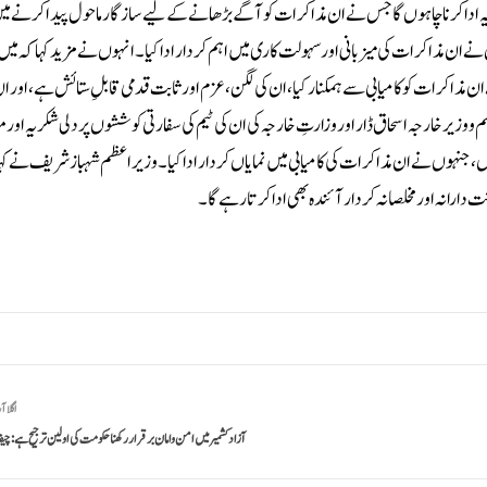
ریہ ادا کرنا چاہوں گا جس نے ان مذاکرات کو آگے بڑھانے کے لیے سازگار ماحول پیدا کرنے م
ے ان مذاکرات کی میزبانی اور سہولت کاری میں اہم کردار ادا کیا۔انہوں نے مزید کہا کہ میں 
ذاکرات کو کامیابی سے ہمکنار کیا، ان کی لگن، عزم اور ثابت قدمی قابلِ ستائش ہے، اور ان
زیر خارجہ اسحاق ڈار اور وزارتِ خارجہ کی ان کی ٹیم کی سفارتی کوششوں پر دلی شکریہ اور مب
ں، جنہوں نے ان مذاکرات کی کامیابی میں نمایاں کردار ادا کیا۔وزیراعظم شہباز شریف نے کہا
دارانہ اور مخلصانہ کردار آئندہ بھی ادا کرتا رہے گا۔
اگلا آ
آزاد کشمیر میں امن وامان برقرار رکھنا حکومت کی اولین ترجیح ہے: چ