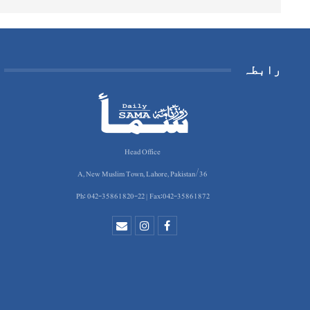
رابطہ
Head Office
36/A, New Muslim Town, Lahore, Pakistan
Ph: 042-35861820-22 | Fax:042-35861872