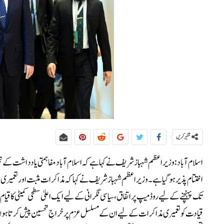
شئیر کریں
اسلام آباد:وزیراعظم شہباز شریف نے کہا ہے کہ اسلام آباد مفاہمتی یادداشت کے تحت
تک پہنچنے کے لیے روڈ میپ پر اتفاق، سیاسی نگرانی کے لیے ایک اعلیٰ سطحی کمیٹی کا قی
قیادت کو تعمیری مذاکرات کے لیے ان کے مسلسل عزم پر خراجِ تحسین پیش کرتا ہوں 