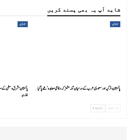
شاید آپ یہ بھی پسند کریں
تازہ ترین
تازہ ترین
پاکستان، ترکیہ اور سعودی عرب کے درمیان ’مکہ مشترکہ دفاعی معاہدہ‘ طے پا گیا
پاکستان مشرق وسطی کے معام
خارجہ
NEXT
PREV