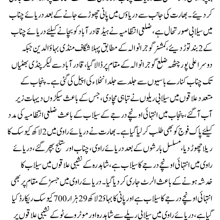
کر دیئے۔بھارت کی جانب سے دریاؤں میں پانی چھوڑے جانے کے بعد دریائے چناب
میں سیلابی صورتحال ہے، ضلعی انتظامیہ نے ہیڈ قادر آباد کو بچانے کیلئے دریائے چناب
کے 2 بند توڑ دیئے، کمشنر گوجرانوالہ کے مطابق پہلا شگاف منڈی بہاؤ الدین جبکہ
دوسرا علی پور چٹھہ ضلع گوجرانوالہ کے مقام پر ڈالا گیا، قادر آباد سے لیکر پنڈی بھٹیاں
تک چناب کنارے باسیوں سے جلد سے جلد انخلاء کی اپیل کی گئی ہے۔پنجاب کے
متعدد علاقوں میں سیلابی ریلوں نے تباہی مچا دی، جس کے باعث سیکڑوں دیہات زیر
آب آگئے، پنجاب میں انتہائی اونچے درجے کے سیلاب کے باعث ضلعی انتظامیہ کی مدد
کیلئے پاک فوج کو بھی طلب کر لیا گیا ہے۔بھارت نے دریائے راوی میں 2 لاکھ کیوسک کا
ریلا چھوڑ دیا، مسلسل بارشوں کے بعد دریائے راوی، چناب اور ستلج بپھر گئے، دریائے
راوی میں انتہائی اونچے درجے کا سیلاب ہے، شاہدرہ کے نشیبی علاقوں میں سیلاب کا
خدشہ ہونے کے باعث الرٹ جاری کر دیا گیا۔دریائے راوی میں جسڑ کے مقام پر بھی
انتہائی اونچے درجے کا سیلاب ہے اور پانی کا بہاؤ 2 لاکھ 29 ہزار 700 کیوسک ریکارڈ کیا
گیا ہے، دریائے راوی میں سیلابی ریلے سے شاہدرہ اور موٹر وے ٹو کے نشیبی علاقوں پر