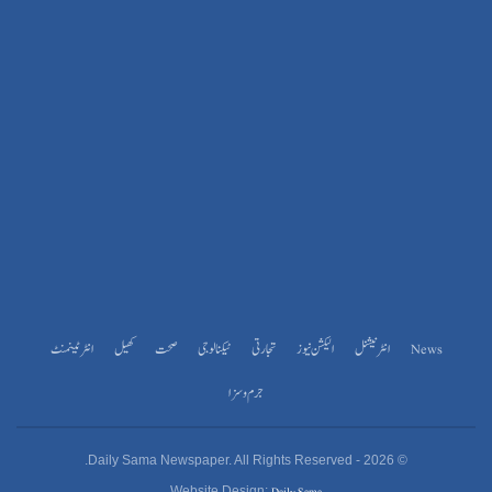
News
انٹرنیشنل
الیکشن نیوز
تجارتی
ٹیکنالوجی
صحت
کھیل
انٹرٹینمنٹ
جرم و سزا
© 2026 - Daily Sama Newspaper. All Rights Reserved.
Daily Sama
Website Design: