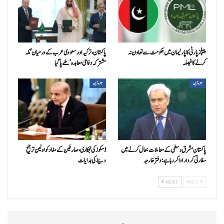
پیپلزپارٹی کا پارلیمان میں حکومت سے تعاون نہ
پاکستان، ترکیہ اور سعودی عرب کے درمیان ’مکہ
کرنے کا فیصلہ
مشترکہ دفاعی معاہدہ‘ طے پا گیا
تازہ ترین
تازہ ترین
پاکستان مشرق وسطی کے معاملات بحال کرنے میں
ڈسکوز کی نجکاری،صارفین کے مفاد کو اولین ترجیح
سفارتی کردار ادا کررہا ہے: دفتر خارجہ
دینے کی ہدایات
NEXT
PREV