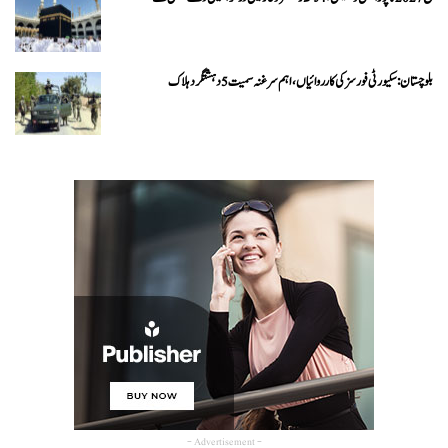
بلوچستان: سکیورٹی فورسز کی کارروائیاں، اہم سرغنہ سمیت 5 دہشتگرد ہلاک
- Advertisement -