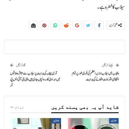
سیلاب کا خطرہ ہے۔
شئیر کریں
پچھلا آرٹیکل
اگلا آرٹیکل
پنجاب میں سیلاب: وزیراعظم کی فوری طور پر تمام
آرمی چیف کی ہدایت پر سیلاب سے متاثرہ علاقوں
انتظامی اقدامات اٹھانے کی ہدایت
میں امدادی کارروائیاں جاری ہیں، ڈی جی آئی ایس پی
آر
شاید آپ یہ بھی پسند کریں
تمام
تازہ ترین
تازہ ترین