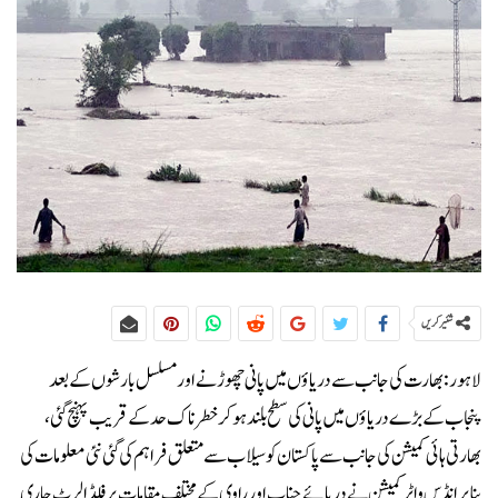
شئیر کریں
لاہور: بھارت کی جانب سے دریاؤں میں پانی چھوڑنے اور مسلسل بارشوں کے بعد
پنجاب کے بڑے دریاؤں میں پانی کی سطح بلند ہو کر خطرناک حد کے قریب پہنچ گئی،
بھارتی ہائی کمیشن کی جانب سے پاکستان کو سیلاب سے متعلق فراہم کی گئی نئی معلومات کی
بنا پر انڈس واٹر کمیشن نے دریائے چناب اور راوی کے مختلف مقامات پر فلڈ الرٹ جاری