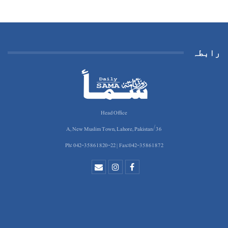
رابطہ
Head Office
36/A, New Muslim Town, Lahore, Pakistan
Ph: 042-35861820-22 | Fax:042-35861872