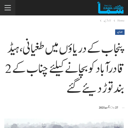
Home
تازہ ترین
تازہ ترین
پنجاب کے دریاؤں میں طغیانی، ہیڈ
قادرآباد کو بچانے کیلئے چناب کے 2
بند توڑ دیئے گئے
27 اگست 2025
On