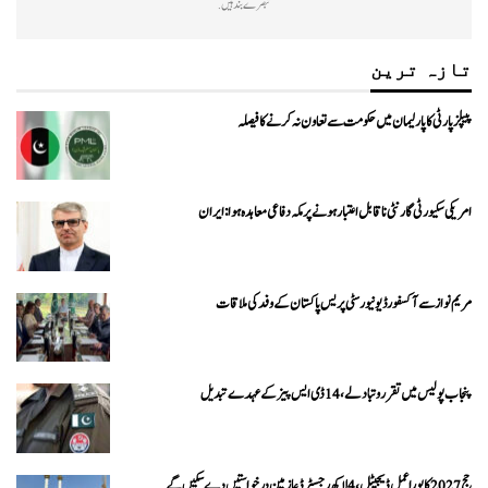
تبصرے بند ہیں.
تازہ ترین
پیپلزپارٹی کا پارلیمان میں حکومت سے تعاون نہ کرنے کا فیصلہ
امریکی سکیورٹی گارنٹی ناقابل اعتبار ہونے پر مکہ دفاعی معاہدہ ہوا: ایران
مریم نواز سے آکسفورڈ یونیورسٹی پریس پاکستان کے وفد کی ملاقات
پنجاب پولیس میں تقرر و تبادلے، 14 ڈی ایس پیز کے عہدے تبدیل
حج 2027 کا پورا عمل ڈیجیٹل، 4 لاکھ رجسٹرڈ عازمین درخواستیں دے سکیں گے