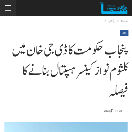
Home
پاکستان
پاکستان
پنجاب حکومت کا ڈی جی خان میں
کلثوم نواز کینسر ہسپتال بنانے کا
فیصلہ
22 مئی 2026
On