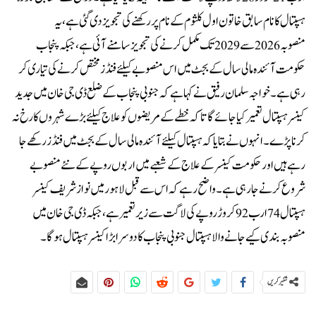
ہسپتال کا نام سابق خاتون اول کلثوم کے نام پر رکھنے کی تجویز دی گئی ہے، یہ
منصوبہ 2026 سے 2029 تک مکمل کرنے کی تجویز سامنے آئی ہے، جبکہ پنجاب
حکومت آئندہ مالی سال کے بجٹ میں اس منصوبے کیلئے فنڈز مختص کرنے کی تیاری کر
رہی ہے۔خواجہ سلمان رفیق نے کہا ہے کہ جنوبی پنجاب کے ضلع ڈی جی خان میں جدید
کینسر ہسپتال تعمیر کیا جائے گا تاکہ خطے کے مریضوں کو علاج کیلئے بڑے شہروں کا رخ نہ
کرنا پڑے۔انہوں نے بتایا کہ ہسپتال کیلئے آئندہ مالی سال کے بجٹ میں فنڈز رکھے جا
رہے ہیں اور حکومت کینسر کے علاج کے شعبے میں اربوں روپے کے نئے منصوبے
شروع کرنے جا رہی ہے۔واضح رہے کہ اس سے قبل لاہور میں نواز شریف کینسر
ہسپتال 74 ارب 92 کروڑ روپے کی لاگت سے زیر تعمیر ہے، جبکہ ڈی جی خان میں
منصوبہ بندی کیے جانے والا ہسپتال جنوبی پنجاب کا دوسرا بڑا کینسر ہسپتال ہوگا۔
شئیر کریں