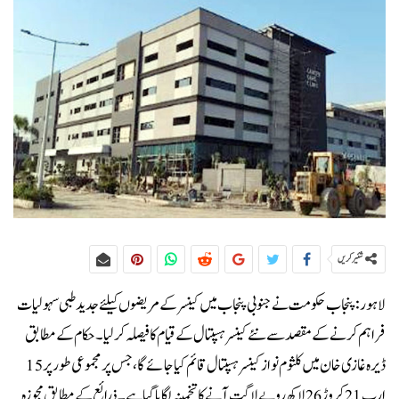
شئیر کریں
لاہور: پنجاب حکومت نے جنوبی پنجاب میں کینسر کے مریضوں کیلئے جدید طبی سہولیات
فراہم کرنے کے مقصد سے نئے کینسر ہسپتال کے قیام کا فیصلہ کر لیا۔حکام کے مطابق
ڈیرہ غازی خان میں کلثوم نواز کینسر ہسپتال قائم کیا جائے گا، جس پر مجموعی طور پر 15
ارب 21 کروڑ 26 لاکھ روپے لاگت آنے کا تخمینہ لگایا گیا ہے۔ذرائع کے مطابق مجوزہ