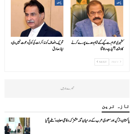
پاکستان
پاکستان
کشمیری عوام سے کیے گئے تمام وعدے پورے کرنے
تحریک انصاف کو مذاکرات کی کوئی دعوت نہیں دی،
کا وقت آ گیا ہے، رانا ثنا
ایاز صادق
NEXT
PREV
تبصرے بند ہیں.
تازہ ترین
پاکستان، ترکیہ اور سعودی عرب کے درمیان ’مکہ مشترکہ دفاعی معاہدہ‘ طے پا گیا