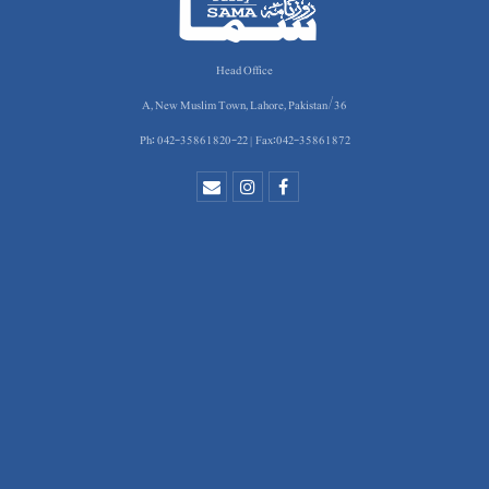
Head Office
36/A, New Muslim Town, Lahore, Pakistan
Ph: 042-35861820-22 | Fax:042-35861872