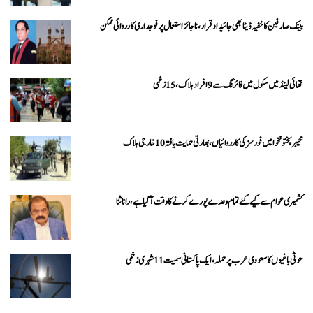
بینک صارفین کا خفیہ ڈیٹا بھی جائیداد قرار، ناجائز استعمال پر فوجداری کارروائی ممکن
تھائی لینڈ میں سکول میں فائرنگ سے 9 افراد ہلاک، 15 زخمی
خیبرپختونخوا میں فورسز کی کارروائیاں، بھارتی حمایت یافتہ 10 خارجی ہلاک
کشمیری عوام سے کیے گئے تمام وعدے پورے کرنے کا وقت آ گیا ہے، رانا ثنا
حوثی باغیوں کا سعودی عرب پر حملہ، ایک پاکستانی سمیت 11 شہری زخمی