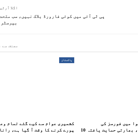
اگلا آرٹی
پی ٹی آئی میں کوئی فارورڈ بلاک نہیں، سب متحد 
بیرسٹر 
مصنف سے ز
پاکستان
ا میں فورسز کی
کشمیری عوام سے کیے گئے تمام وع
کارروائیاں، بھارتی حمایت یافتہ 10
پورے کرنے کا وقت آ گیا ہے، رانا