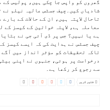
شادیاں کیں۔چیف جسٹس عالیہ نیلم نے ت
تاحال لاپتہ ہیں، ان کے حالات کے بارے 
معاملہ ہے، لاپتہ خواتین کے کیسز کے ل
ہے یا نہیں؟ جس پر ڈی آئی جی نے بتایا
چیف جسٹس نے ہدایت کی کہ ایسے کیسز ک
تاکہ تحقیقات کو مؤثر انداز میں آگے ب
درخواست پر ہوئی، جنہوں نے اپنی بیٹی 
سے رجوع کر رکھا ہے۔
شئیر کریں