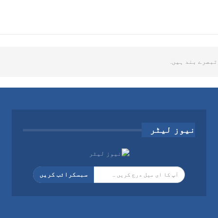
تبصرے بند ہیں.
نیوز لیٹر
سبسکرائب کریں