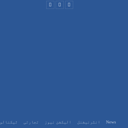
News
انٹرنیشنل
الیکشن نیوز
تجارتی
ٹیکنالو