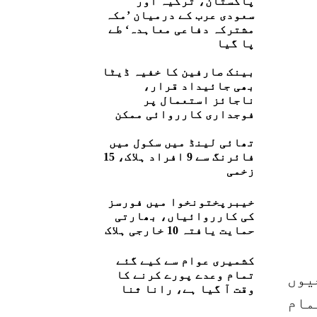
پاکستان، ترکیہ اور
سعودی عرب کے درمیان ’مکہ
مشترکہ دفاعی معاہدہ‘ طے
پا گیا
بینک صارفین کا خفیہ ڈیٹا
بھی جائیداد قرار،
ناجائز استعمال پر
فوجداری کارروائی ممکن
تھائی لینڈ میں سکول میں
فائرنگ سے 9 افراد ہلاک، 15
زخمی
خیبرپختونخوا میں فورسز
کی کارروائیاں، بھارتی
حمایت یافتہ 10 خارجی ہلاک
کشمیری عوام سے کیے گئے
تمام وعدے پورے کرنے کا
یوں
وقت آ گیا ہے، رانا ثنا
مام