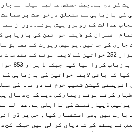
یت کر دی ہے۔چیف جسٹس عالیہ نیلم نے چار 
ی کی بازیابی سے متعلق درخواست پر سماعت 
نجاب عدالت کے روبرو پیش ہوئے۔دوران سماع
مام افسران کو لاپتہ خواتین کی بازیابی ک
 جاری کی جائیں۔پولیس رپورٹ کے مطابق سا
2021 سے اپریل 2026 تک صوبہ بھر میں 3 ہزار 252 خواتین کے لاپتہ ہونے کے مقدم
ہوئے، جن میں سے 1 ہزار 405 خواتین کو بازیاب 
کیا کہ باقی لاپتہ خواتین کی بازیابی کے 
 انویسٹی گیشن شعیب خرم نے دو ماہ کی مہل
ظہار کرتے ہوئے ریمارکس دیے کہ چھ سال پہ
 پولیس ڈیپارٹمنٹ کی نااہلی ہے۔عدالت نے
بارے میں بھی استفسار کیا، جس پر ڈی آئی
ض نے پسند کی شادیاں کر لی ہیں جبکہ کچھ 