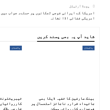
پچھلا آرٹیکل
امریکا کے ایرانی فوجی ٹھکانوں پر حملے، جواب میں
امریکی فضائی اڈا نشانہ
شاید آپ یہ بھی پسند کریں
پاکستان
پاکستان
بینک صارفین کا خفیہ ڈیٹا بھی
خیبرپختونخو
جائیداد قرار، ناجائز استعمال پر
فوجداری کارروائی ممکن
خارجی ہلاک