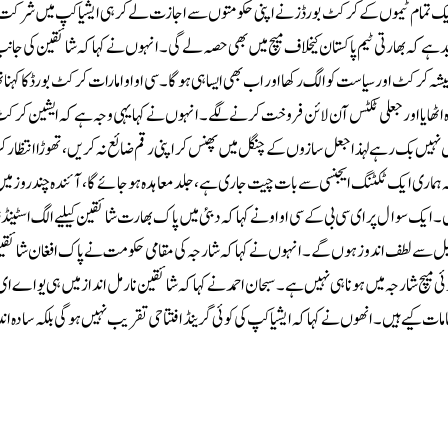
ریک تمام ٹیموں کے کرکٹ بورڈزنے اپنی حکومتوں سے اجازت لے کر ہی ایشیا کپ میں شرکت
 سکتی البتہ ہمیں پوری امید ہے کہ بھارتی ٹیم پاکستان کیخلاف میچ میں بھی حصہ لے گی۔انہوں نے کہا کہ شائقین کی 
 کرکٹ اور سیاست کو الگ رکھا اور اب بھی ایسا ہی ہو گا۔سی او او امارات کرکٹ بورڈ کا کہنا تھ
دہ اٹھایا اور جعلی ٹکٹس آن لائن فروخت کرنے لگے۔انہوں نے کہا یہی وجہ ہے کہ ایشین کر
ٹس نہیں بک رہے لہذا جعل سازوں کے چنگل میں پھنس کر اپنی رقم ضائع نہ کریں، تھوڑا انتظار ک
ہماری ایک ٹکٹنگ ایجنسی سے بات چیت جاری ہے، جلد معاہدہ ہو جائے گا، آئندہ چند روز می
ک سوال پر ای سی بی کے سی او او نے کہا کہ دبئی میں پاک بھارت شائقین کیلیے الگ اسٹینڈ
ھیل سے لطف اندوز ہوں گے۔انہوں نے کہا کہ شارجہ کی مقامی حکومت نے پاک افغان شائقی
وئی میچ شارجہ میں ہونا ہی نہیں ہے۔سبحان احمد نے کہا کہ شائقین نارمل انداز میں ہی یو اے ای 
ت کیے ہیں۔انھوں نے کہا کہ ایشیا کپ کی کوئی گرینڈ افتتاحی تقریب نہیں ہو گی بلکہ سادہ اند