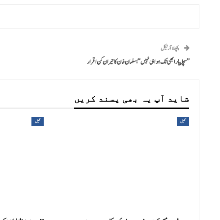
پچھلا آرٹیکل
’’سچا پیار ابھی تک ہوا ہی نہیں‘‘ ؛ سلمان خان کا حیران کن اقرار
شاید آپ یہ بھی پسند کریں
کھیل
کھیل