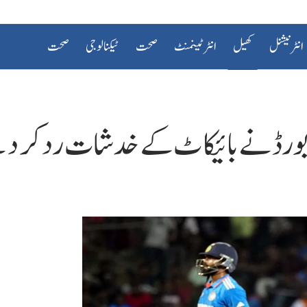
انٹرنیشنل
کھیل
انٹرٹینمنٹ
صحت
ٹیکنالوجی
صحت
 بورڈ نے بائیکاٹ کے خدشات رد کر د