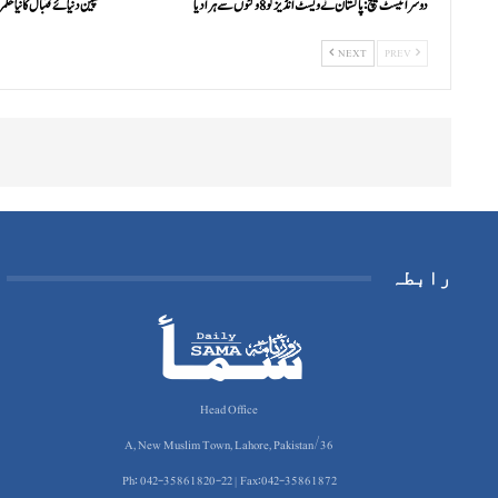
دوسرا ٹیسٹ میچ: پاکستان نے ویسٹ انڈیز کو 8 وکٹوں سے ہرا دیا
سپین دنیائے فٹبال کا نیا حکم
NEXT
PREV
رابطہ
Head Office
36/A, New Muslim Town, Lahore, Pakistan
Ph: 042-35861820-22 | Fax:042-35861872