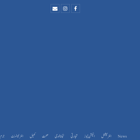
News
انٹرنیشنل
الیکشن نیوز
تجارتی
ٹیکنالوجی
صحت
کھیل
انٹرٹینمنٹ
جرم و