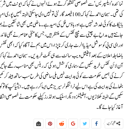
نمائندہ ’ایکسپریس‘ سے خصوصی گفتگو کرتے ہوئے انہوں نے کہا کہ ایونٹ میں ش
کی تھی۔سبحان احمد نے کہا کہ 100 فیصد گارنٹی تو نہیں دی جا
بائیکاٹ کا کوئی خدشہ نہیں ہے اور ہاؤس فل کی امید ہے۔ ماضی میں بھی شائقین نے ہمیشہ
جانتے ہیں مداح بے چینی سے میچ ٹکٹس کے منتظر ہیں، جس کا منفی عناصر نے بھی فائ
اور ای سی بی کو سوشل میڈیا الرٹ جاری کرنا پڑا، اس میں ہم نے آگاہ کیا کہ ابھی ٹک
باضابطہ اعلان کے بعد آفیشل ویب سائٹ سے ہی ٹکٹ خریدیں۔سبحان احمد نے کہا کہ 
آن لائن ٹکٹس خرید سکیں گے، ہماری کوشش ہو گی کہ ریٹس بھی مناسب رکھے جائیں۔ای
کرنے کی ہمیں حکومت سے کوئی ہدایت نہیں ملی، ماضی کی طرح سب ساتھ بیٹھ کر ک
بٹھانے کی ہدایت کی ہے اس لیے ٹرائنگولر سیریز میں ایسا کر رہے ہیں۔ ایشیا کپ کا تو ک
سکیں گے البتہ کھلاڑیوں، آفیشلز و دیگر اسٹیک ہولڈرز کیلیے حکومت نے خصوصی انتظاما
آغاز کیا جائے گا۔
شئیر کریں