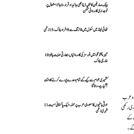
بینک صارفین کا خفیہ ڈیٹا بھی جائیداد قرار، ناجائز استعمال پر
فوجداری کارروائی ممکن
تھائی لینڈ میں سکول میں فائرنگ سے 9 افراد ہلاک، 15 زخمی
خیبرپختونخوا میں فورسز کی کارروائیاں، بھارتی حمایت یافتہ 10
خارجی ہلاک
کشمیری عوام سے کیے گئے تمام وعدے پورے کرنے کا وقت
آ گیا ہے، رانا ثنا
بق بھارت کی میزبانی میں ایشیا کپ نو سے 28 ستمبر تک متحدہ عرب
حوثی باغیوں کا سعودی عرب پر حملہ، ایک پاکستانی سمیت 11
اری رکھی
شہری زخمی
یا کپ کے
 گے۔