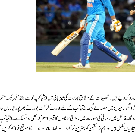
امارات کرکٹ بورڈ نے بھارت کی جانب سے پاکستان سے میچ کے بائیکاٹ کے خدشات رد کردیے ہیں۔تفصیلات کے مطا
ھ ٹرائنگولر سیریز میں حصہ لے گی۔ایشیا کپ کے لیے امارات کرکٹ بورڈ نے بھرپور تیاریاں ج
ستان اور بھارت کا پہلا مقابلہ 14 ستمبر اور ممکنہ طور پر دوسرا 21 ستمبر کو ہوگا۔فائنل میں رسائی کی صورت میں روایتی حریفوں کا تیسرا معرکہ بھی ہو سکتا ہے۔ایش
 تیاریاں مکمل ہیں اور ہم شائقین کو بہترین کرکٹ سے لطف اندوز ہونے کا موقع فراہم کریں