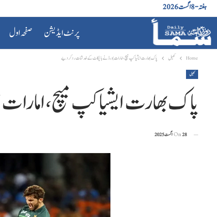
ہفتہ - 8 اگست 2026
پرنٹ ایڈیشن
صفحہ اول
Home
کھیل
پاک بھارت ایشیا کپ میچ، امارات بورڈ نے بائیکاٹ کے خدشات رد کر دیے
کھیل
پاک بھارت ایشیا کپ میچ، امارات
28 اگست 2025
On