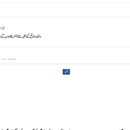
اگلا آ
وقت ضائع کئے بغیر نئے ڈیمز بنانا ہوں گے
مصنف سے ز
کھیل