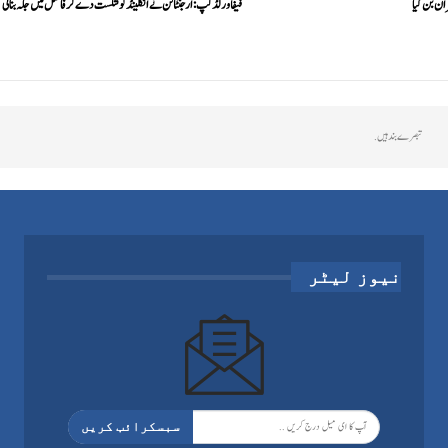
ران بن گیا
فیفا ورلڈکپ: ارجنٹائن نے انگلینڈ کو شکست دے کر فائنل میں جگہ بنا لی
تبصرے بند ہیں.
نیوز لیٹر
سبسکرائب کریں