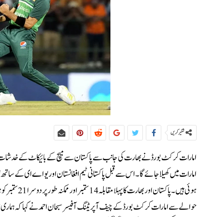
شئیر کریں
امارات میں کھیلا جائے گا۔اس سے قبل پاکستانی ٹیم افغانستان اور یو اے ای کے سات
ہوئی ہیں۔ پاک
حوالے سے امارات کرکٹ بورڈ کے چیف آپریٹنگ آفیسر سبحان احمد نے کہا کہ ہماری