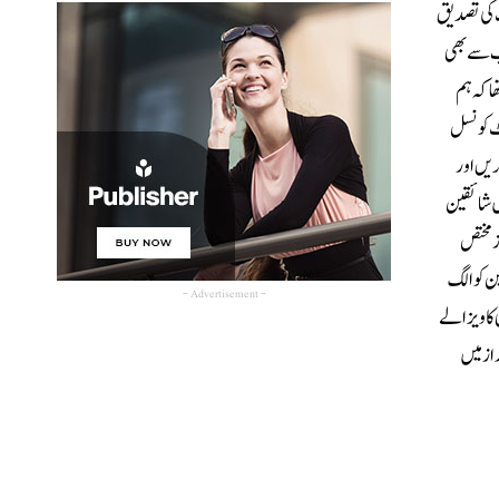
 کی تصدیق
جانب سے بھی
ا کہ ہم
کٹ کونسل
ریں اور
ں شائقین
ز مختص
ن کو الگ
- Advertisement -
کا ویزا لے
از میں