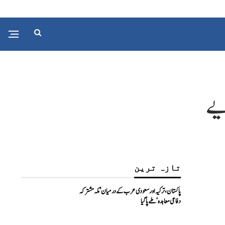
یے
تازہ ترین
پاکستان، ترکیہ اور سعودی عرب کے درمیان ’مکہ مشترکہ
دفاعی معاہدہ‘ طے پا گیا