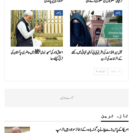
ترقیاتی منصوبوں کی منظوری دے دی
موجودگی پر پابندی
پاکستان
پاکستان
جیل سپرنٹنڈنٹ کی بشریٰ بی بی کو قیدِ تنہائی میں رکھنے
اسحاق ڈار کی مسجد نبوی ﷺ میں حاضری، پاکستان کی
کے الزامات کی تردید
ترقی کیلئے دعا
NEXT
PREV
تبصرے بند ہیں.
تازہ ترین
امریکا کے پاس بڑے پیمانے پر گولہ بارود کے ذخائر موجود ہیں: ٹرمپ