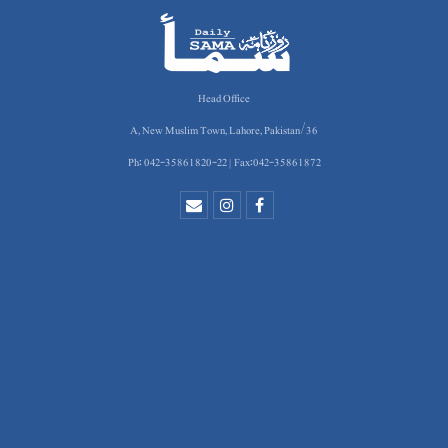
Head Office
36/A, New Muslim Town, Lahore, Pakistan
Ph: 042-35861820-22 | Fax:042-35861872