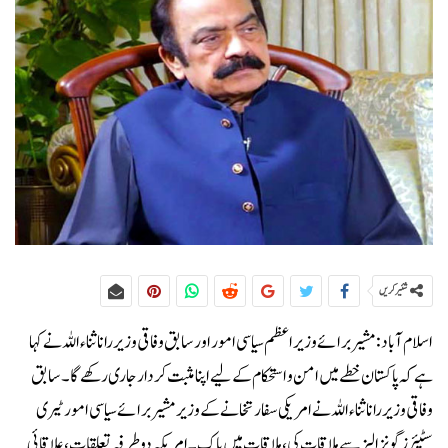
شئیر کریں
اسلام آباد: مشیر برائے وزیراعظم سیاسی امور اور سابق وفاقی وزیر رانا ثناء اللہ نے کہا
ہے کہ پاکستان خطے میں امن و استحکام کے لیے اپنا مثبت کردار جاری رکھے گا۔سابق
وفاقی وزیر رانا ثناء اللہ نے امریکی سفارتخانے کے وزیر مشیر برائے سیاسی امور ٹیری
سٹیئرز گونزالیز سے ملاقات کی، ملاقات میں پاک۔امریکہ دوطرفہ تعلقات، علاقائی