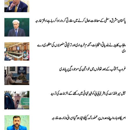
پاکستان مشرق وسطی کے معاملات بحال کرنے میں سفارتی کردار ادا کررہا ہے: دفتر خارجہ
پنجاب کابینہ نے بلدیاتی انتخابات، گندم خریداری اور ترقیاتی منصوبوں کی منظوری دے
دی
غروبِ آفتاب کے بعد تھانوں میں خواتین کی موجودگی پر پابندی
جیل سپرنٹنڈنٹ کی بشریٰ بی بی کو قیدِ تنہائی میں رکھنے کے الزامات کی تردید
امریکا دوبارہ اپنے وعدوں پر عملدرآمد کیلئے تیار ہو گیا: ایرانی وزارت خارجہ