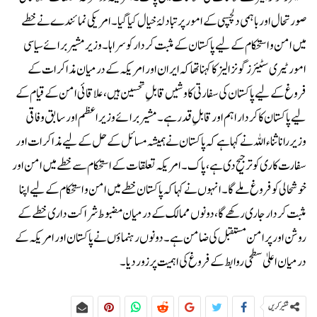
صورتحال اور باہمی دلچسپی کے امور پر تبادلۂ خیال کیا گیا۔امریکی نمائندے نے خطے
میں امن و استحکام کے لیے پاکستان کے مثبت کردار کو سراہا۔وزیر مشیر برائے سیاسی
امور ٹیری سٹیئرز گونزالیز کا کہنا تھا کہ ایران اور امریکہ کے درمیان مذاکرات کے
فروغ کے لیے پاکستان کی سفارتی کاوشیں قابلِ تحسین ہیں، علاقائی امن کے قیام کے
لیے پاکستان کا کردار اہم اور قابلِ قدر ہے۔مشیر برائے وزیر اعظم اور سابق وفاقی
وزیر رانا ثناء اللہ نے کہا ہے کہ پاکستان نے ہمیشہ مسائل کے حل کے لیے مذاکرات اور
سفارت کاری کو ترجیح دی ہے، پاک۔امریکہ تعلقات کے استحکام سے خطے میں امن اور
خوشحالی کو فروغ ملے گا۔انہوں نے کہا کہ پاکستان خطے میں امن و استحکام کے لیے اپنا
مثبت کردار جاری رکھے گا، دونوں ممالک کے درمیان مضبوط شراکت داری خطے کے
روشن اور پرامن مستقبل کی ضامن ہے۔دونوں رہنماؤں نے پاکستان اور امریکہ کے
درمیان اعلیٰ سطحی روابط کے فروغ کی اہمیت پر زور دیا۔
شئیر کریں