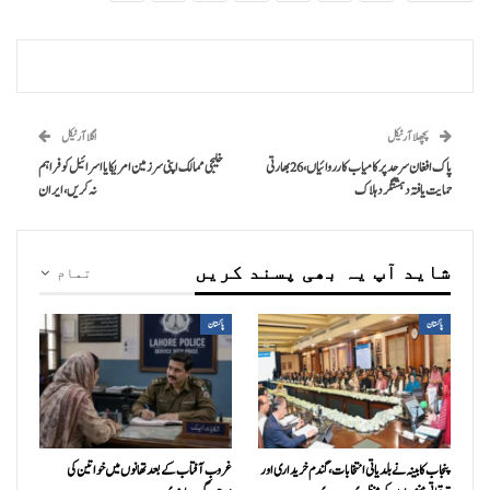
پچھلا آرٹیکل
اگلا آرٹیکل
پاک افغان سرحد پر کامیاب کارروائیاں، 26 بھارتی
خلیجی ممالک اپنی سرزمین امریکا یا اسرائیل کو فراہم
حمایت یافتہ دہشتگرد ہلاک
نہ کریں،ایران
شاید آپ یہ بھی پسند کریں
تمام
پاکستان
پاکستان
پنجاب کابینہ نے بلدیاتی انتخابات، گندم خریداری اور
غروبِ آفتاب کے بعد تھانوں میں خواتین کی