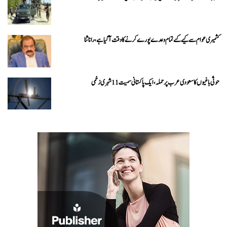
کشمیری عوام سے کیے گئے تمام وعدے پورے کرنے کا وقت آ گیا ہے، رانا ثنا
حوثی باغیوں کا سعودی عرب پر حملہ، ایک پاکستانی سمیت 11 شہری زخمی