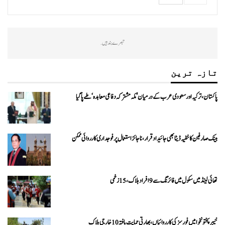
تبصرے بند ہیں.
تازہ ترین
پاکستان، ترکیہ اور سعودی عرب کے درمیان ’مکہ مشترکہ دفاعی معاہدہ‘ طے پا گیا
بینک صارفین کا خفیہ ڈیٹا بھی جائیداد قرار، ناجائز استعمال پر فوجداری کارروائی ممکن
تھائی لینڈ میں سکول میں فائرنگ سے 9 افراد ہلاک، 15 زخمی
خیبرپختونخوا میں فورسز کی کارروائیاں، بھارتی حمایت یافتہ 10 خارجی ہلاک