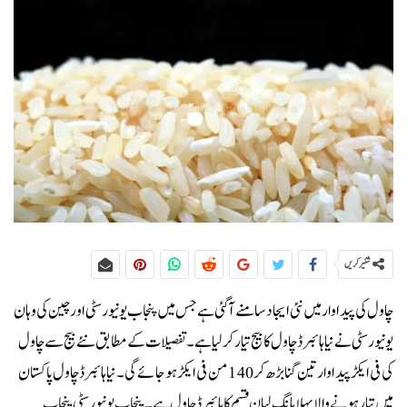
شئیر کریں
چاول کی پیداوار میں نئی ایجاد سامنے آ گئی ہے جس میں پنجاب یونیورسٹی اور چین کی وہان
یونیورسٹی نے نیا ہائبرڈ چاول کا بیج تیار کر لیا ہے۔تفصیلات کے مطابق نئے بیج سے چاول
کی فی ایکڑ پیداوار تین گنا بڑھ کر 140 من فی ایکڑ ہو جائے گی۔ نیا ہائبرڈ چاول پاکستان
میں تیار ہونے والا پہلا ہانگ لیان قسم کا ہائبرڈ چاول ہے۔ پنجاب یونیورسٹی پنجاب