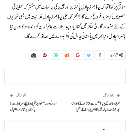
موقع پر کہنا تھا کہ نیا ہائبرڈ چاول پاکستان اور چین کی جامعات میں مشترکہ تحقیقاتی
منصوبوں کو مزید فروغ دے گا، ڈاکٹر محمد علی نیا ہائبرڈ چاول غذائیت میں بھی شہریوں
کے لئے مفید ہو گا۔ فی ایکڑ تین گنا ذیادہ پیداوار سے عام کسان کو فائدہ ہو گا اور یہ نیا
ہائبرڈ چاول دنیا بھر میں پاکستانی چاول کی ایکسپورٹ میں اضافہ کرے گا۔
شئیر کریں
پچھلا آرٹیکل
اگلا آرٹیکل
عمران خان کے ہیپاٹائٹس سے متاثر ہونے کا خدشہ،
ایرانی صدر مسعود پزشکیان کا پہلے سرکاری دورۂ
سپرنٹنڈنٹ اڈیالہ جیل کا اہم بیان سامنے آگیا
پاکستان پر شاندار استقبال