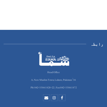
رابطہ
Head Office
36/A, New Muslim Town, Lahore, Pakistan
Ph: 042-35861820-22 | Fax:042-35861872