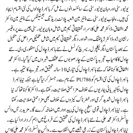
یونیورسٹی اور وہان یونیورسٹی کے سائنسدانوں نے مل کر ہائبرڈ چاولوں کی نئی اقسام ایجاد
کی ہیں۔پنجاب یونیورسٹی سے چئیرمین شعبہ پلانٹ بریڈنگ جینیٹکس کے چئیرمین ڈاکٹر
محمد اشفاق، ڈاکٹر محمد علی کلاسرا، تحقیقاتی ٹیم میں شامل وہان یونیورسٹی چین سے پروفیسر
رنشان ژو، ڈاکٹر ژیانٹنگ وو، شو اور دیگر تحقیقاتی ٹیم میں شامل تکنیکی مراحل کی تکمیل
کے بعد پاکستان ایگریکلچرل ریسرچ کونسل نے نئے ہائبرڈ چاول کی منظوری دی۔نئے
چاول کا کامیاب تجربہ پاکستان کے چار صوبوں کے مختلف شہروں میں کیا گیا۔ ڈاکٹر محمد
اشفاق کا کہنا تھا کہ نئے ہائبرڈ چاول کی تیاری 10 سالہ تحقیق اور تجربے کا نتیجہ ہے۔
ہائبرڈ چاول کی نئی اقسام کو PU786 کے نام سے رجسٹر کرایا گیا ہے جبکہ نیا ہائبرڈ
چاول بیکٹیریائی بیماریوں کے خلاف مزاحمتی صلاحیت رکھتا ہے۔ڈاکٹر کا کہنا تھا کہ نیا
ہائبرڈ چاول شدید گرمی اور خطرناک کیڑوں کے خلاف بھی مزاحمتی صلاحیت رکھتا
ہے۔ نیا ہائبرڈ چاول قومی سطح پر چاول کی پیداوار میں اضافہ کرے گا۔ مزید برآں وائس
چانسلر ڈاکٹر محمد علی نے نئے ہائبرڈ چاول کی تحقیق کے فروغ میں اہم کردار ادا کیا ہے۔
نیا ہائبرڈ چاول پاکستان کے زرعی شعبے میں انقلاب ہے۔وائس چانسلر ڈاکٹر محمد علی کا اس