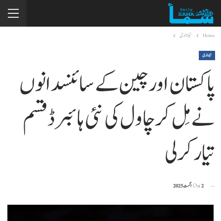
Home
ٹیکنالوجی
ٹیکنالوجی
پاکستان اور چین کے سائنسدانوں
نے مِل کر چاول کی نئی ہائبرڈ قسم
تیار کرلی
2 اگست 2025
On