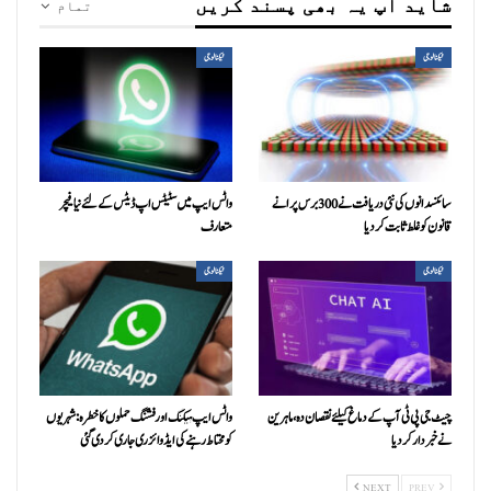
شاید آپ یہ بھی پسند کریں
تمام
ٹیکنالوجی
ٹیکنالوجی
سائنسدانوں کی نئی دریافت نے 300 برس پرانے
واٹس ایپ میں سٹیٹس اپ ڈیٹس کے لئے نیا فیچر
قانون کو غلط ثابت کر دیا
متعارف
ٹیکنالوجی
ٹیکنالوجی
چیٹ جی پی ٹی آپ کے دماغ کیلئے نقصان دہ، ماہرین
واٹس ایپ ہیکنگ اورفشنگ حملوں کا خطرہ: شہریوں
نے خبردار کردیا
کو محتاط رہنے کی ایڈوائزری جاری کردی گئی
NEXT
PREV