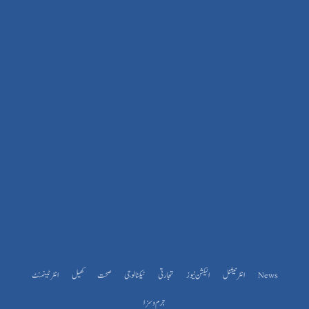
News
انٹرنیشنل
الیکشن نیوز
تجارتی
ٹیکنالوجی
صحت
کھیل
انٹرٹینمنٹ
جرم و سزا