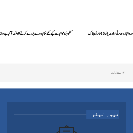
اں، بھارتی حمایت یافتہ 10 خارجی ہلاک
کشمیری عوام سے کیے گئے تمام وعدے پورے کرنے کا وقت آ گیا ہے، رانا ث
تبصرے بند ہیں.
نیوز لیٹر