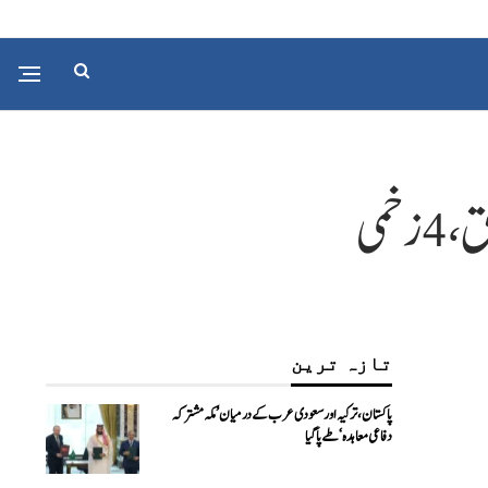
تازہ ترین
پاکستان، ترکیہ اور سعودی عرب کے درمیان ’مکہ مشترکہ
دفاعی معاہدہ‘ طے پا گیا