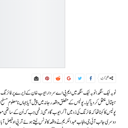
شئیر کریں
ہسپتال منتقل کر دیا گیا۔پولیس کے متعلق واقعہ رجانہ میں پیش آیا جہاں نامعلوم
پولیس کا کہنا تھا کہ فائرنگ کی زد میں آکر ایوب گادھی زخمی جب کہ اُن کے ساتھی م
دوسری جانب آئی جی پنجاب عبدالکریم نے واقعہ کا نوٹس لیتے ہوئے آر پی او فیصل آباد