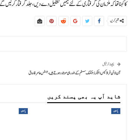
کا کہنا تھا کہ ملزمان کی گرفتاری کے لئے ٹیمیں تشکیل دے دیں، جلد گرفتار کر لیں گ
شئیر کریں
پچھلا آرٹیکل
آن لائن فراڈ کیس: ہیکرز بینکنگ سسٹم کے اندر ہی موجود ہوتے ہیں، جسٹس عامر فاروق
شاید آپ یہ بھی پسند کریں
پاکستان
پاکستان