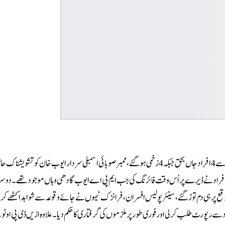
ٹوبہ ٹیک سنگھ :ٹوبہ ٹیک سنگھ میں ایم پی اے سردار ایوب خان کے ڈیرے پر فائرنگ سے 4 افراد جاں بحق جبکہ 4 زخمی ہوگئے، ممبر صوبائی اسمبلی سردار ایوب خان کو
 مسلح افراد نے ڈیرے پر اُس وقت فائرنگ کی جب ایم پی اے ایوب گادھی وہاں موجود تھے۔دو
وقع پر ہی دم توڑ گئے، سینئر پولیس افسران، فرانزک ٹیموں نے جائے وقوعہ سے شواہد اکٹھے ک
 سے رپورٹ طلب کرلی اور فوری طور پر ملزموں کی گرفتاری کا حکم دیا۔علاوہ ازیں ڈی پی او ٹوب