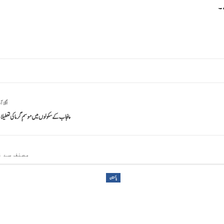
ے۔
اگلا آ
پنجاب کے سکولوں میں موسمِ گرما کی تعطیلا
مصنف سے ز
پاکستان