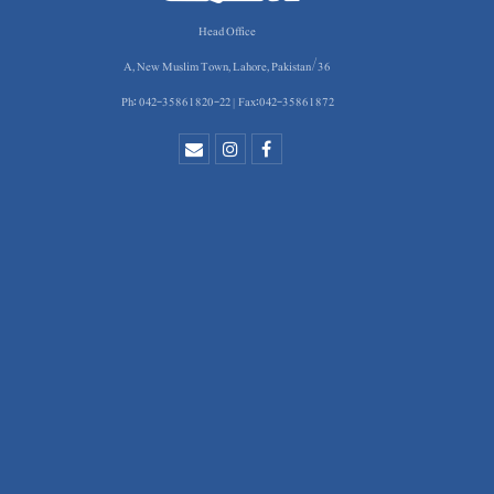
Head Office
36/A, New Muslim Town, Lahore, Pakistan
Ph: 042-35861820-22 | Fax:042-35861872