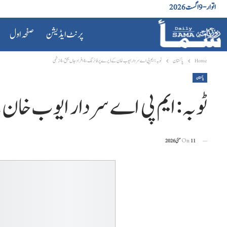
اتوار - 9 اگست 2026
پرنٹ ایڈیشن
صفحہ اول
Home
پاکستان
ٹوبہ: ایم پی اے سردار ایوب خان کے ڈیرے پر فائرنگ، 4 افراد جاں بحق،4 زخمی
پاکستان
ٹوبہ: ایم پی اے سردار ایوب خان کے ڈیرے پر فا
11 مئی 2026
On