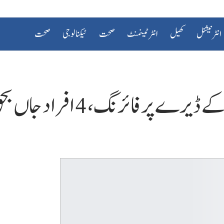
انٹرنیشنل
کھیل
انٹرٹینمنٹ
صحت
ٹیکنالوجی
صحت
ئرنگ، 4 افراد جاں بحق،4 زخمی