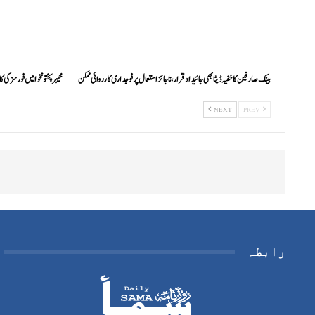
بینک صارفین کا خفیہ ڈیٹا بھی جائیداد قرار، ناجائز استعمال پر فوجداری کارروائی ممکن
خیبرپختونخوا میں فورسز کی کارروائی
NEXT
PREV
رابطہ