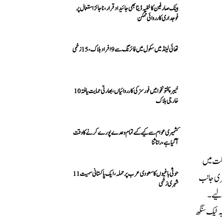
بینک صارفین کا خفیہ ڈیٹا بھی جائیداد قرار، ناجائز استعمال پر
فوجداری کارروائی ممکن
تھائی لینڈ میں سکول میں فائرنگ سے 9 افراد ہلاک، 15 زخمی
خیبرپختونخوا میں فورسز کی کارروائیاں، بھارتی حمایت یافتہ 10
خارجی ہلاک
کشمیری عوام سے کیے گئے تمام وعدے پورے کرنے کا وقت
آ گیا ہے، رانا ثنا
 تشویشناک حالت میں
حوثی باغیوں کا سعودی عرب پر حملہ، ایک پاکستانی سمیت 11
سری جانب
شہری زخمی
رلیے۔
ہ ٹیک سنگھ