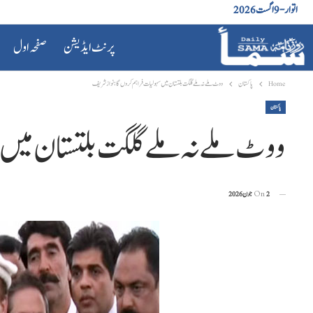
اتوار - 9 اگست 2026
پرنٹ ایڈیشن
صفحہ اول
Home
پاکستان
ووٹ ملے نہ ملے گلگت بلتستان میں سہولیات فراہم کروں گا : نواز شریف
پاکستان
ووٹ ملے نہ ملے گلگت بلتستان میں
2 جون 2026
On