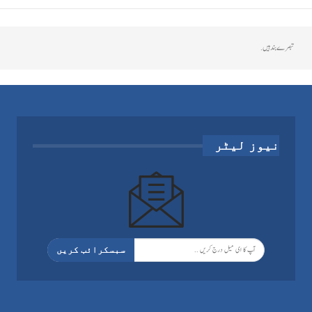
تبصرے بند ہیں.
نیوز لیٹر
سبسکرائب کریں