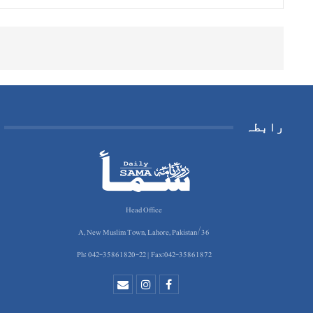
رابطہ
Head Office
36/A, New Muslim Town, Lahore, Pakistan
Ph: 042-35861820-22 | Fax:042-35861872