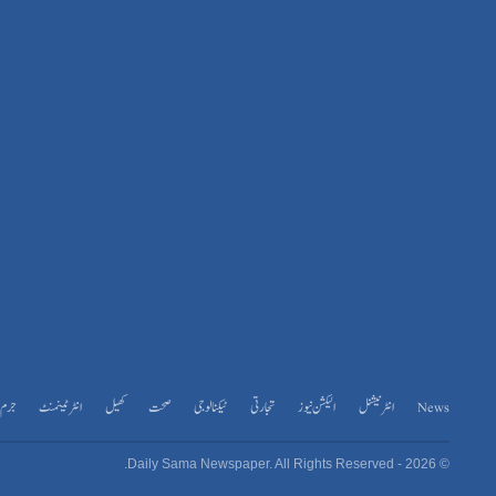
News
انٹرنیشنل
الیکشن نیوز
تجارتی
ٹیکنالوجی
صحت
کھیل
انٹرٹینمنٹ
جرم و
© 2026 - Daily Sama Newspaper. All Rights Reserved.