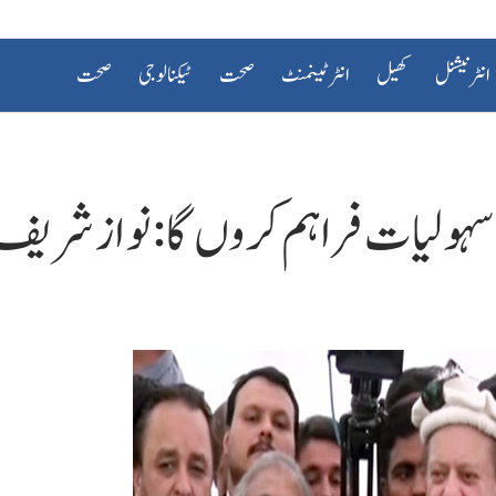
انٹرنیشنل
کھیل
انٹرٹینمنٹ
صحت
ٹیکنالوجی
صحت
 سہولیات فراہم کروں گا : نواز شریف