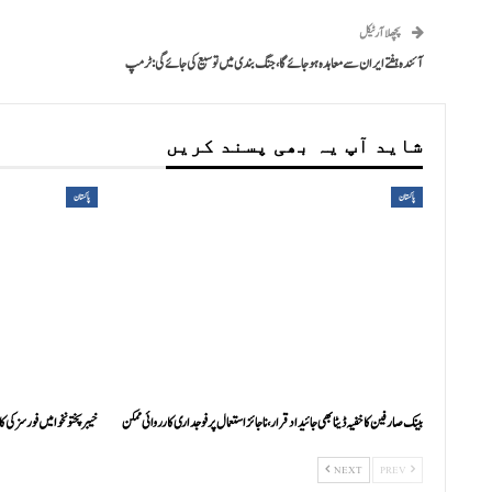
پچھلا آرٹیکل
آئندہ ہفتے ایران سے معاہدہ ہوجائے گا، جنگ بندی میں توسیع کی جائے گی: ٹرمپ
شاید آپ یہ بھی پسند کریں
پاکستان
پاکستان
بینک صارفین کا خفیہ ڈیٹا بھی جائیداد قرار، ناجائز استعمال پر فوجداری کارروائی ممکن
خیبرپختونخوا میں فورسز کی کارروائی
NEXT
PREV