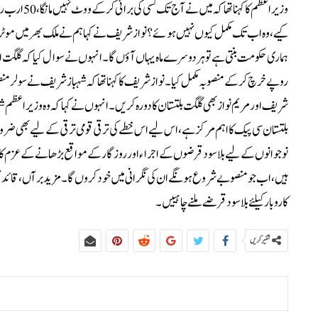
وزیراعظم کا
کیے، وہ اب تک مکمل کیوں نہیں ہوئے؟نواز شریف نے کہا ہم نے ملک بھر میں موٹر وے ک
روپے خرچ کرکے منصوبہ مکمل کیا۔نواز شریف کا کہنا تھا کہ شہباز شریف نے سولر منصوب
شریف اور مریم نواز بھی گلگت بلتستان کا دورہ کریں۔انہوں نے کہا کہ وہ وزیر
بلتستان سی پیک کا اہم مرکز ہے، اس لیے اس خطے کی ترقی قومی ترقی کے لیے بھی 
نوجوانوں کے لیے بلا سود قرضوں کے اجراء اور روزگار کے مواقع بڑھانے کے عزم کا 
ہیں، اب جو منصوبے شروع ہونگے ان کی نگرانی میں خود کروں گا۔مزید برآں، قائد مسلم 
کاروبار کیلئے بلا سود قرضے ملنے چاہییں۔
شئیر کریں