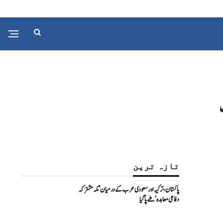
تازہ ترین
پاکستان، ترکیہ اور سعودی عرب کے درمیان ’مکہ مشترکہ
دفاعی معاہدہ‘ طے پا گیا