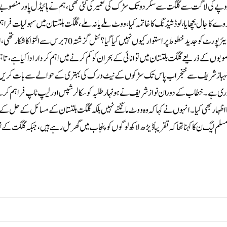
 کہنا تھا کہ میں نے آج تک کسی کی برائی کر کے ووٹ نہیں مانگا، 50 ارب روپے کی لاگت سے گلگت سے سکردو تک سڑک کی تعمیر کی گئی تھی، ہم نے ہائیڈل پاور 
ا جال بچھایا، لوڈ شیڈنگ کا خاتمہ کیا، ووٹ ملے یا نہ ملے، گلگت بلتستان میں سہولیات فراہ
ہماری حکومت بنتی ہے تو ہر دوسرے ماہ یہاں آؤں گا۔انہوں نے سوال کیا کہ گلگت ایئرپورٹ کوجدید خطوط پراستوار کیوں نہیں کیا گیا؟ ٹنل گزشتہ
وں کے ذریعے گلگت بلتستان میں توانائی کے بحران کو کم کرنے میں اہم کردار ادا کیا ہے، تاہ
 اعظم شہباز شریف سے خنجراب پاس تک سڑکوں کے نیٹ ورک کی بہتری کے حوالے سے بات کری
ضروری ہے۔خطاب کے دوران نواز شریف نے ہونہار طلبہ کو سکالرشپس اور لیپ ٹاپ فراہم کر
اظہار بھی کیا۔انہوں نے کہا کہ وہ ووٹ مانگنے نہیں بلکہ گلگت بلتستان کے مسائل کے حل ک
لیگ ن کا کہنا تھا کہ تقریباً ڈیڑھ لاکھ لوگوں کو پنجاب میں گھر مل رہے ہیں،جبکہ گلگت کے ن