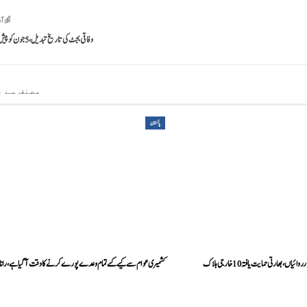
اگلا آ
وفاقی بجٹ کی تاریخ تبدیل، 5 جون کو پیش نہیں ہو گا
مصنف سے ز
پاکستان
اں، بھارتی حمایت یافتہ 10 خارجی ہلاک
کشمیری عوام سے کیے گئے تمام وعدے پورے کرنے کا وقت آ گیا ہے، رانا ث