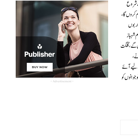
منصوبے شروع
م کروں گا،
 70 برس سے التوا کا شکارتھی، اربوں
م شہباز
ں گے، گلگت
نے،
ے لیے آئے
وجوانوں کو
- Advertisement -