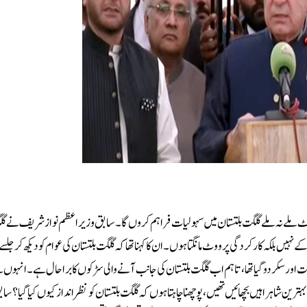
 ملے نہ ملے گلگت بلتستان میں سہولیات فراہم کروں گا۔سابق وزیر اعظم نواز شریف نے گل
یں بلکہ کارکردگی پر ووٹ مانگتا ہوں۔ان کا کہنا تھا کہ گلگت بلتستان کی عوام کو دیکھ کر جلسے
ت اور سکردو گیا تھا، تاہم اب گلگت بلتستان کی جانب آنے والی سڑکوں کا برا حال ہے۔انہوں ن
ترین شاہراہیں بچھائیں تھیں، پوچھنا چاہتا ہوں کہ گلگت بلتستان کو نظر انداز کیوں کیا گیا؟سا