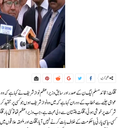
شئیر کریں
گلگت:قائد مسلم لیگ ن کے صدر اور سابق وزیر اعظم نواز شریف نے کہا ہے کہ ووٹ
عوامی جلسے سے خطاب کے دوران کہا ہے کہ میں وہ نواز شریف ہوں جو کسی پر تنقید کرکے نہ
شرکت پر خوشی ہوئی، گلگت بلتستان سے دلی محبت ہے، جب وزیر اعظم تھا تو کئی بار گلگ
کسی سیاسی پارٹی یا حکومت کے خلاف بات کرنے نہیں آیا، گلگت اور ملحقہ علاقوں میں بہ