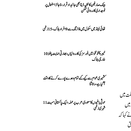
بینک صارفین کا خفیہ ڈیٹا بھی جائیداد قرار، ناجائز استعمال پر
فوجداری کارروائی ممکن
تھائی لینڈ میں سکول میں فائرنگ سے 9 افراد ہلاک، 15 زخمی
خیبرپختونخوا میں فورسز کی کارروائیاں، بھارتی حمایت یافتہ 10
خارجی ہلاک
کشمیری عوام سے کیے گئے تمام وعدے پورے کرنے کا وقت
آ گیا ہے، رانا ثنا
گت میں
حوثی باغیوں کا سعودی عرب پر حملہ، ایک پاکستانی سمیت 11
 میں
شہری زخمی
ے کہا کہ
بق