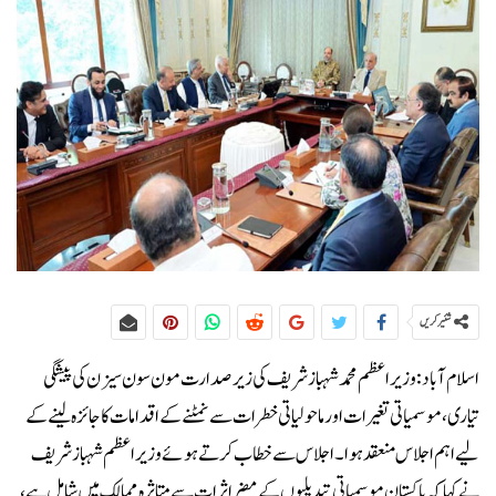
شئیر کریں
اسلام آباد:وزیراعظم محمد شہباز شریف کی زیر صدارت مون سون سیزن کی پیشگی
تیاری، موسمیاتی تغیرات اور ماحولیاتی خطرات سے نمٹنے کے اقدامات کا جائزہ لینے کے
لیے اہم اجلاس منعقد ہوا۔اجلاس سے خطاب کرتے ہوئے وزیراعظم شہباز شریف
نے کہا کہ پاکستان موسمیاتی تبدیلیوں کے مضر اثرات سے متاثرہ ممالک میں شامل ہے،