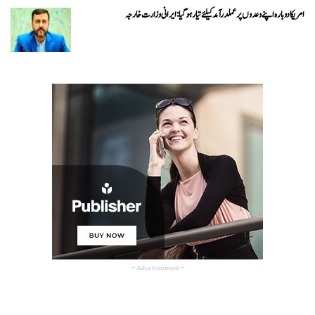
امریکا دوبارہ اپنے وعدوں پر عملدرآمد کیلئے تیار ہو گیا: ایرانی وزارت خارجہ
- Advertisement -