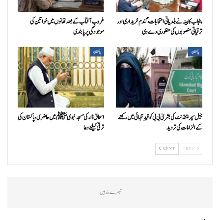
پنجاب کابینہ نے بلدیاتی انتخابات، گندم خریداری اور
غروبِ آفتاب کے بعد تھانوں میں خواتین کی
ترقیاتی منصوبوں کی منظوری دے دی
موجودگی پر پابندی
پاکستان
پاکستان
جیل سپرنٹنڈنٹ کی بشریٰ بی بی کو قیدِ تنہائی میں رکھنے
اسحاق ڈار کی مسجد نبوی ﷺ میں حاضری، پاکستان کی
کے الزامات کی تردید
ترقی کیلئے دعا
NEXT
PREV
تبصرے بند ہیں.