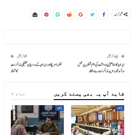
شئیر کریں
پچھلا آرٹیکل
اگلا آرٹیکل
ایران کا مفاہمتی یادداشت کی اہم شقوں پر عمل
قطر: امریکا اور ایران کے درمیان تکنیکی مذاکرات
درآمد تک مزید مذاکرات سے انکار
کا آغاز
شاید آپ یہ بھی پسند کریں
تمام
پاکستان
پاکستان