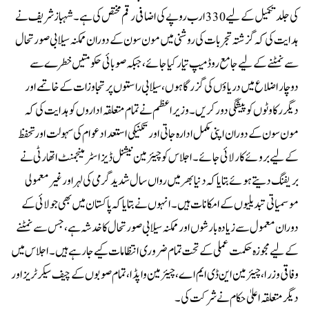
کی جلد تکمیل کے لیے 330 ارب روپے کی اضافی رقم مختص کی ہے۔شہباز شریف نے
ہدایت کی کہ گزشتہ تجربات کی روشنی میں مون سون کے دوران ممکنہ سیلابی صورتحال
سے نمٹنے کے لیے جامع روڈ میپ تیار کیا جائے، جبکہ صوبائی حکومتیں خطرے سے
دوچار اضلاع میں دریاؤں کی گزرگاہوں، سیلابی راستوں پر تجاوزات کے خاتمے اور
دیگر رکاوٹوں کو پیشگی دور کریں۔وزیراعظم نے تمام متعلقہ اداروں کو ہدایت کی کہ
مون سون کے دوران اپنی مکمل ادارہ جاتی اور تکنیکی استعداد عوام کی سہولت اور تحفظ
کے لیے بروئے کار لائی جائے۔اجلاس کو چیئرمین نیشنل ڈیزاسٹر مینجمنٹ اتھارٹی نے
بریفنگ دیتے ہوئے بتایا کہ دنیا بھر میں رواں سال شدید گرمی کی لہر اور غیر معمولی
موسمیاتی تبدیلیوں کے امکانات ہیں۔انہوں نے بتایا کہ پاکستان میں بھی جولائی کے
دوران معمول سے زیادہ بارشوں اور ممکنہ سیلابی صورتحال کا خدشہ ہے، جس سے نمٹنے
کے لیے مجوزہ حکمت عملی کے تحت تمام ضروری انتظامات کیے جا رہے ہیں۔اجلاس میں
وفاقی وزرا، چیئرمین این ڈی ایم اے، چیئرمین واپڈا، تمام صوبوں کے چیف سیکرٹریز اور
دیگر متعلقہ اعلیٰ حکام نے شرکت کی۔