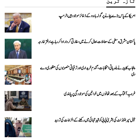
تازہ ترین
امریکا کے پاس بڑے پیمانے پر گولہ بارود کے ذخائر موجود ہیں: ٹرمپ
پاکستان مشرق وسطی کے معاملات بحال کرنے میں سفارتی کردار ادا کررہا ہے: دفتر خارجہ
پنجاب کابینہ نے بلدیاتی انتخابات، گندم خریداری اور ترقیاتی منصوبوں کی منظوری دے
دی
غروبِ آفتاب کے بعد تھانوں میں خواتین کی موجودگی پر پابندی
جیل سپرنٹنڈنٹ کی بشریٰ بی بی کو قیدِ تنہائی میں رکھنے کے الزامات کی تردید