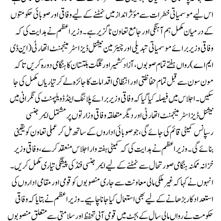
اس لیے موسمیاتی خطرات سے مؤثر انداز میں نمٹنے کے لیے وفاقی اور صوبائی حکومتوں
کے درمیان مکمل ہم آہنگی اور جامع تعاون ناگزیر ہے۔وزیراعظم نے ہدایت کی کہ
وفاقی وزیر برائے موسمیاتی تبدیلی اور چیئرمین نیشنل ڈیزاسٹر مینجمنٹ اتھارٹی (این ڈی
ایم اے) رواں ہفتے تمام صوبوں، آزاد کشمیر اور گلگت بلتستان کا ہنگامی دورہ کریں تاکہ
مون سون سے قبل تمام حفاظتی اور انتظامی اقدامات کا جائزہ لے کر تیاریاں مکمل کی جا
سکیں۔اجلاس میں فیصلہ کیا گیا کہ وفاقی وزیر برائے پلاننگ اینڈ ڈویلپمنٹ کی نگرانی میں
نیشنل ڈیزاسٹر مینجمنٹ اتھارٹی اور دیگر متعلقہ وفاقی وزارتوں پر مشتمل ایمرجنسی
رسپانس کمیٹی قائم کی جائے گی، جو صوبائی اداروں کے ساتھ مل کر عملی تعاون کو یقینی
بنائے گی۔وزیراعظم نے ہدایت کی کہ کمیٹی ہفتہ وار اجلاس منعقد کرے، وفاقی وزیر
خزانہ ممکنہ ہنگامی صورتحال سے نمٹنے کے لیے ایمرجنسی فنڈ کی پیشگی تیاری مکمل کریں۔
انہوں نے کہا کہ غیر ملکی مالی معاونت سے جاری منصوبوں کو قومی اور مقامی اداروں کی
استعداد کار بڑھانے کے لیے بھی استعمال کیا جانا چاہیے۔وزیراعظم نے بتایا کہ وفاقی
حکومت نے رواں مالی سال کے بجٹ میں قومی آبی تحفظ اور سلامتی سے متعلق منصوبوں