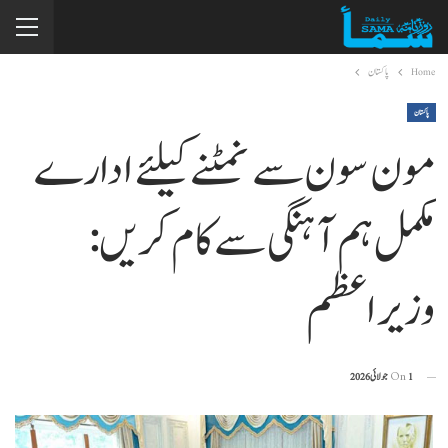
Home
پاکستان
پاکستان
مون سون سے نمٹنے کیلئے ادارے
مکمل ہم آہنگی سے کام کریں:
وزیراعظم
1 جولائی 2026
On