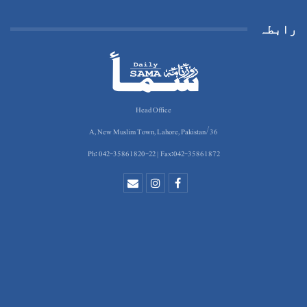
رابطہ
Head Office
36/A, New Muslim Town, Lahore, Pakistan
Ph: 042-35861820-22 | Fax:042-35861872