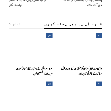
پارلیمنٹ کی بالادستی‘‘ بھارت میں بھی مقننہ اور
نجی شعبے کو رعایتی ڈیوٹی پر گندم درآمد کرنے کی
عدلیہ آمنے سامنے
اجازت کا امکان
شاید آپ یہ بھی پسند کریں
تمام
1دنیا
1دنیا
یواین سربراہ کا پاکستان کوانتخابات کے بعد درپیش
غزہ:اسرائیل کے وحشیانہ حملے، صحافی سمیت
مسائل کے قانونی حل پرزور
مزید 125 فلسطینی شہید
1دنیا
1دنیا