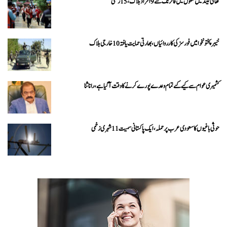
تھائی لینڈ میں سکول میں فائرنگ سے 9 افراد ہلاک، 15 زخمی
خیبرپختونخوا میں فورسز کی کارروائیاں، بھارتی حمایت یافتہ 10 خارجی ہلاک
کشمیری عوام سے کیے گئے تمام وعدے پورے کرنے کا وقت آ گیا ہے، رانا ثنا
حوثی باغیوں کا سعودی عرب پر حملہ، ایک پاکستانی سمیت 11 شہری زخمی