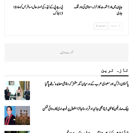
جاپان میں 7.4 شدت کا زلزلہ، سونامی کی وارننگ
بی جے پی کے لیڈر کی خستہ حال مسافر بس کو حادثہ؛
جاری
13 ہلاک
NEXT
PREV
تبصرے بند ہیں.
تازہ ترین
پاکستان، ترکیہ اور سعودی عرب کے درمیان ’مکہ مشترکہ دفاعی معاہدہ‘ طے پا گیا
بینک صارفین کا خفیہ ڈیٹا بھی جائیداد قرار، ناجائز استعمال پر فوجداری کارروائی ممکن