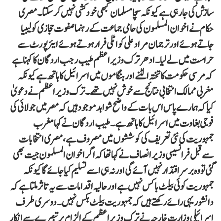
سازش کی جارہی ہے کیونکہ سچا مسلمان کبھی خود کشی نہیں کرسکتا۔ مصری
حکام نے اخوان المسلمون کی حامی جماعت کے رہنما صفوت حجازی کولیبیا
جاتے ہوئے اور ترجمان مراد علی کواٹلی فرار ہوتے ہوئے ایئر پورٹ سے
حراست میں لے لیا۔ ادھر ترک وزیراعظم طیب رجب اردگان کا کہنا ہے
کہ مرسی حکومت کا تختہ الٹنے اور ہنگاموں میں اسرائیل کا ہاتھ ہے کیونکہ
مغربی ممالک انتخابی نتائج سے خوش نہیں تھے۔ترک وزیراعظم نے دعویٰ
کیا کہ ہمارے پاس اس بات کے واضح شواہد موجود ہیں کہ مصر میں جولائی کی
فوجی بغاوت میں اسرائیل کا ہاتھ ہے۔ طیب اردگان نے کہا مغرب
جمہوریت کی نئی تعریف کی کوششوں میں مصروف ہے، مصری انتخابات
سے قبل فرانسیسی وزیرانصاف نے کہا تھا کہ اگر اخوان المسلمون جیت بھی
گئی تو وہ برسراقتدار نہیں آئے گی اور نہ ہی اسے تسلیم کیا جائے گا کیونکہ
جمہوریت کوئی بیلٹ باکس نہیں ہے اور حالیہ اقدامات سے یہ تاثر ملتا ہے کہ
دانشور یہی رائے رکھتے ہیں کہ جمہوریت بیلٹ بکس نہیں۔ دوسری طرف
اسرائیلی وزارت خارجہ نے ترک وزیراعظم کے الزام پر تبصرے سے انکار