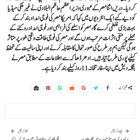
کر دیا۔ دریں اثنا مصر کے عبوری وزیراعظم حاظم البلادی نے غیر ملکی میڈیا
کو دیے گئے ایک انٹرویوں میں کہا کہ امریکا مصر کی فوجی امداد بند کرکے
بہت بڑی غلطی کرے گا، مصر کو اسلحے کی فراہمی اور فوجی امداد روکنے کے
خطے پر منفی اثرات مرتب ہوں گے اور مصر کی فوجی طاقت وقتی طورپر متاثر
ہوگی لیکن ہم ہر طرح کی صورتحال کا مقابلہ کرنے اور اپنی سالمیت کے تحفظ
کیلیے پوری طرح تیار ہیں۔ ادھر ڈھاکہ سے اطلاعات کے مطابق مصر نے
بنگلہ دیش میں اپنا سفارتخانہ 11 روز کیلیے بند کردیا ہے۔
شئیر کریں
پچھلا آرٹیکل
اگلا آرٹیکل