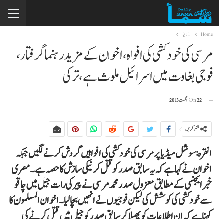
Home
1دنیا
مرسی کی خودکشی کی افواہ، اخوان کے مزید رہنما گرفتار،
فوجی بغاوت میں اسرائیل ملوث ہے، ترکی
22 اگست 2013
On
شئیر کریں
انقرہ: سوشل میڈیا پر مرسی کی خودکشی کی افواہیں گردش کرنے لگیں جبکہ
اخوان نے کہا ہے کہ یہ سابق صدر کو قتل کرنیکی سازش کا حصہ ہے۔ مصری
خبر ایجنسی کے مطابق معزول صدر محمد مرسی نے پیر کی رات جیل میں چاقو
سے خود کشی کی کوشش کی لیکن فوجیوں نے انھیں بچا لیا۔ اخوان المسلمون کا
کہنا ہے کہ ان اطلاعات کو پھیلا کر سابق صدر کو جیل میں قتل کرنے کی