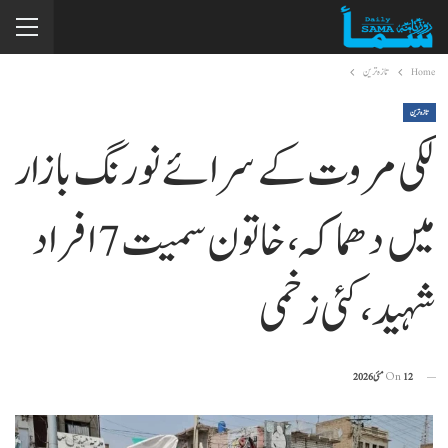
Home
تازہ ترین
تازہ ترین
لکی مروت کے سرائے نورنگ بازار
میں دھماکہ، خاتون سمیت 7 افراد
شہید، کئی زخمی
12 مئی 2026
On