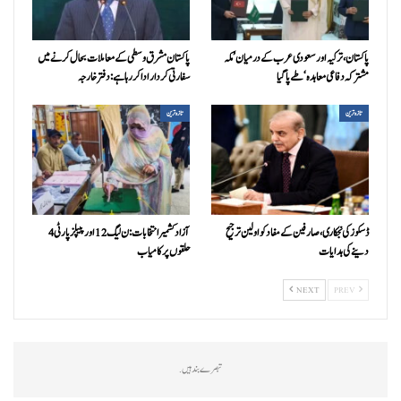
پاکستان، ترکیہ اور سعودی عرب کے درمیان ’مکہ
پاکستان مشرق وسطی کے معاملات بحال کرنے میں
مشترکہ دفاعی معاہدہ‘ طے پا گیا
سفارتی کردار ادا کررہا ہے: دفتر خارجہ
تازہ ترین
تازہ ترین
ڈسکوز کی نجکاری،صارفین کے مفاد کو اولین ترجیح
آزاد کشمیر انتخابات:ن ليگ 12 اور پیپلزپارٹی 4
دینے کی ہدایات
حلقوں پر کامیاب
NEXT
PREV
تبصرے بند ہیں.