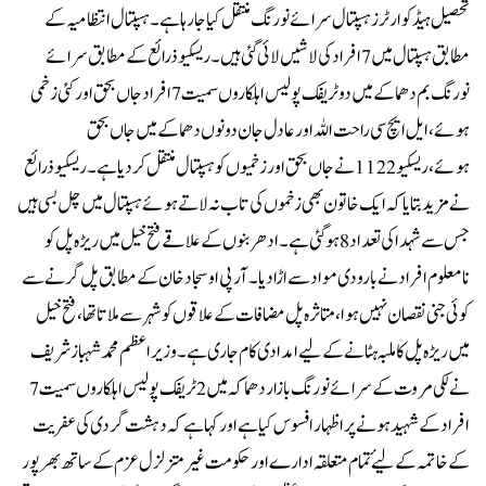
تحصیل ہیڈکوارٹرز ہسپتال سرائے نورنگ منتقل کیا جا رہا ہے۔ہسپتال انتظامیہ کے
مطابق ہسپتال میں 7 افراد کی لاشیں لائی گئی ہیں۔ریسکیو ذرائع کے مطابق سرائے
نورنگ بم دھماکے میں دو ٹریفک پولیس اہلکاروں سمیت 7 افراد جاں بحق اور کئی زخمی
ہوئے، ایل ایچ سی راحت اللہ اور عادل جان دونوں دھماکے میں جاں بحق
ہوئے،ریسکیو 1122 نےجاں بحق اور زخمیوں کو ہسپتال منتقل کردیا ہے۔ریسکیو ذرائع
نے مزید بتایا کہ ایک خاتون بھی زخموں کی تاب نہ لاتے ہوئے ہسپتال میں چل بسی ہیں
جس سے شہدا کی تعداد 8 ہو گئی ہے۔ادھر بنوں کے علاقے فتح خیل میں ریڑہ پل کو
نامعلوم افراد نے بارودی مواد سے اڑا دیا۔آر پی او سجاد خان کے مطابق پل گرنے سے
کوئی جنی نقصان نہیں ہوا، متاثرہ پل مضافات کے علاقوں کو شہر سے ملاتا تھا، فتح خیل
میں ریڑہ پل کا ملبہ ہٹانے کے لیے امدادی کام جاری ہے۔وزیراعظم محمد شہباز شریف
نے لکی مروت کے سرائے نورنگ بازار دھماکہ میں 2 ٹریفک پولیس اہلکاروں سمیت 7
افراد کے شہید ہونے پر اظہار افسوس کیا ہے اور کہا ہے کہ دہشت گردی کی عفریت
کے خاتمہ کے لیۓ تمام متعلقہ ادارے اور حکومت غیر متزلزل عزم کے ساتھ بھرپور