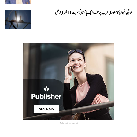
حوثی باغیوں کا سعودی عرب پر حملہ، ایک پاکستانی سمیت 11 شہری زخمی
- Advertisement -