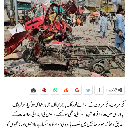
شئیر کریں
لکی مروت: لکی مروت کے سرائے نورنگ بازار پھاٹک میں دھماکہ ہو گیا، دو ٹریفک
اہلکاروں سمیت 7 افراد شہید اور کئی زخمی ہو گئے۔پولیس کی ابتدائی اطلاعات کے
مطابق دھماکہ موٹر سائیکل میں نصب بارودی مواد کا ہو سکتا ہے، لاشوں اور زخمیوں کو