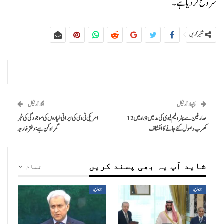
شروع کر دیا ہے۔
شئیر کریں
پچھلا آرٹیکل
اگلا آرٹیکل
صارفین سے پٹرولیم لیوی کی مد میں 9 ماہ میں 12
امریکی ٹی وی کی ایرانی طیاروں کی موجودگی کی خبر
کھرب وصول کئے جانے کا انکشاف
گمراہ کن ہے: دفتر خارجہ
شاید آپ یہ بھی پسند کریں
تمام
تازہ ترین
تازہ ترین