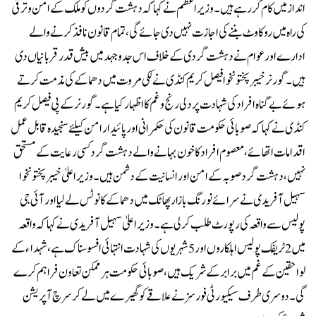
انداز میں کام کر رہے ہیں۔وزیراعظم نے کہا کہ دہشت گردوں کو ملک کے امن و ترقی
کی راہ میں روکاوٹ بننے کی اجازت نہیں دی جائے گی، تمام قانون نافذ کرنے والے
ادارے اور عوام نے دہشت گردی کے خلاف اس جدو جہد میں بیش قدر قربانیاں دی
ہیں۔گورنر خیبرپختونخوا فیصل کریم کنڈی نے لکی مروت میں دھماکے کی مذمت کرتے
ہوئے بے گناہ افراد کی شہادت پر دلی رنج و غم کا اظہار کیا ہے۔گورنر کے پی فیصل کریم
کنڈی نے کہا کہ صوبائی حکومت قانون کی حکمرانی اور پائیدار امن کیلئے سنجیدہ قابل عمل
اقدامات اتھائے، معصوم افراد کا خون بہانے والے دہشت گرد کسی رعایت کے مستحق
نہیں، دہشت گرد صوبہ کے امن اور انسانیت کے دشمن ہیں۔وزیراعلیٰ خیبرپختونخوا
سہیل آفریدی نے سرائے نورنگ بازار پھاٹک میں دھماکے کا نوٹس لے لیا اور آئی جی
پولیس سے واقعہ کی رپورٹ طلب کر لی ہے۔وزیراعلیٰ سہیل آفریدی نے کہا کہ واقعہ
میں 2 ٹریفک پولیس اہلکاروں اور 5 شہریوں کی شہادت انتہائی افسوسناک ہے، شہداء کے
لواحقین کے غم میں برابر کے شریک ہیں، صوبائی حکومت ہر ممکن تعاون فراہم کرے
گی۔دوسری طرف سیکیورٹی فورسز نے علاقے کو گھیرے میں لے کر سرچ آپریشن