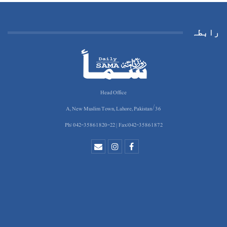
رابطہ
Head Office
36/A, New Muslim Town, Lahore, Pakistan
Ph: 042-35861820-22 | Fax:042-35861872