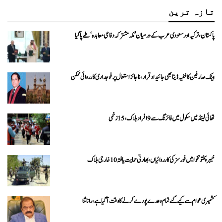
تازہ ترین
پاکستان، ترکیہ اور سعودی عرب کے درمیان ’مکہ مشترکہ دفاعی معاہدہ‘ طے پا گیا
بینک صارفین کا خفیہ ڈیٹا بھی جائیداد قرار، ناجائز استعمال پر فوجداری کارروائی ممکن
تھائی لینڈ میں سکول میں فائرنگ سے 9 افراد ہلاک، 15 زخمی
خیبرپختونخوا میں فورسز کی کارروائیاں، بھارتی حمایت یافتہ 10 خارجی ہلاک
کشمیری عوام سے کیے گئے تمام وعدے پورے کرنے کا وقت آ گیا ہے، رانا ثنا