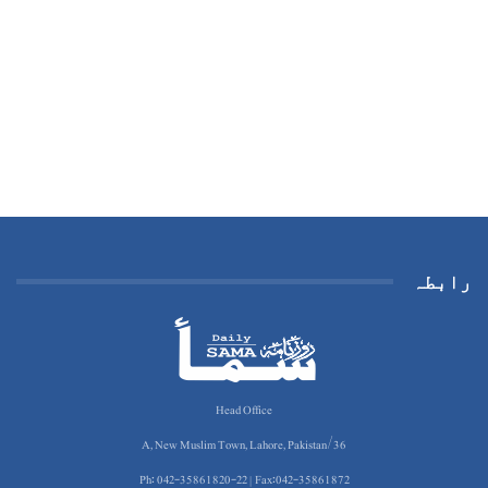
رابطہ
Head Office
36/A, New Muslim Town, Lahore, Pakistan
Ph: 042-35861820-22 | Fax:042-35861872