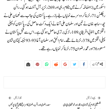
اسکور میں بڑا اضافہ کرنے میں ناکام رہی اور 269 رنز پر آل آؤٹ ہوگئی۔رائن
ریکلٹن 71 رنز بناکر دوسرے نمایاں بلے باز رہے۔پاکستان کی جانب سے نعمان علی نے
چھ، ساجد خان نے تین اور سلمان علی آغا نے ایک وکٹ حاصل کی۔پاکستان کو پہلی
اننگز میں جنوبی افریقا پر 109 رنز کی برتری حاصل ہوگئی ہے۔اس سے قبل پاکستان نے
پہلی اننگز میں 378 رنز بنائے تھے۔ امام الحق اور سلمان آغا 93، 93 جبکہ کپتان شان
مسعود 76 اور محمد رضوان 75 رنز بناکر نمایاں رہے تھے۔
شئیر کریں
پچھلا آرٹیکل
اگلا آرٹیکل
فلسطینی عوام کی آزادی، وقار اور خوشحالی بنیادی
سعد رضوی اور انس رضوی کا سراغ لگا لیا گیا، پولیس