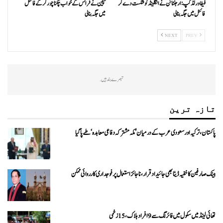
فیفا ورلڈکپ: ارجنٹائن نے انگلینڈ کو شکست دے کر
سپین نے فرانس کے خواب چکنا چور کر کے فائنل
فائنل میں جگہ بنا لی
میں جگہ بنا لی
NEXT
PREV
تبصرے بند ہیں.
تازہ ترین
پاکستان، ترکیہ اور سعودی عرب کے درمیان ’مکہ مشترکہ دفاعی معاہدہ‘ طے پا گیا
بینک صارفین کا خفیہ ڈیٹا بھی جائیداد قرار، ناجائز استعمال پر فوجداری کارروائی ممکن
تھائی لینڈ میں سکول میں فائرنگ سے 9 افراد ہلاک، 15 زخمی