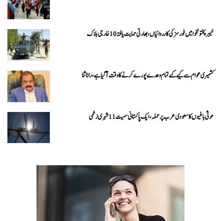
خیبرپختونخوا میں فورسز کی کارروائیاں، بھارتی حمایت یافتہ 10 خارجی ہلاک
کشمیری عوام سے کیے گئے تمام وعدے پورے کرنے کا وقت آ گیا ہے، رانا ثنا
حوثی باغیوں کا سعودی عرب پر حملہ، ایک پاکستانی سمیت 11 شہری زخمی