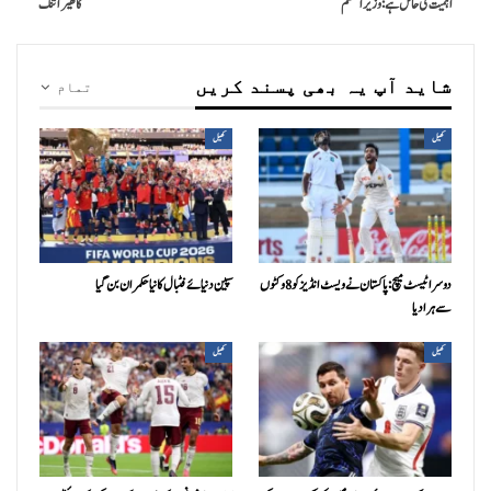
اہمیت کی حامل ہے: وزیراعظم
کا گھیرا تنگ
شاید آپ یہ بھی پسند کریں
تمام
کھیل
کھیل
دوسرا ٹیسٹ میچ: پاکستان نے ویسٹ انڈیز کو 8 وکٹوں
سپین دنیائے فٹبال کا نیا حکمران بن گیا
سے ہرا دیا
کھیل
کھیل