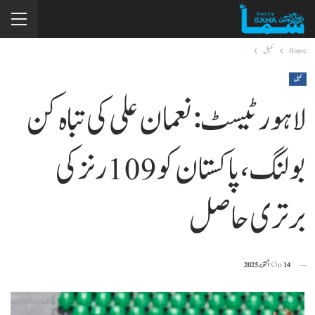
Home
کھیل
کھیل
لاہور ٹیسٹ: نعمان علی کی تباہ کن
بولنگ، پاکستان کو 109 رنز کی
برتری حاصل
14 اکتوبر 2025
On