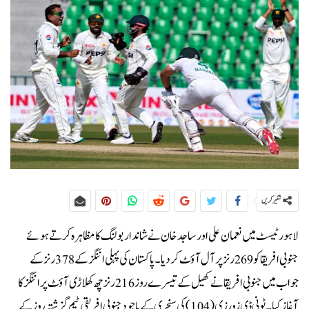
شئیر کریں
لاہور ٹیسٹ میں نعمان علی اور ساجد خان نے شاندار بولنگ کا مظاہرہ کرتے ہوئے
جنوبی افریقا کو 269 رنز پر آل آؤٹ کردیا۔پاکستان کی پہلی اننگز کے 378 رنز کے
جواب میں جنوبی افریقا نے کھیل کے تیسرے روز 216 رنز چھ کھلاڑی آؤٹ پر اننگز کا
آغاز کیا۔ٹونی ڈی زورزی (104) کی سنچری کے باجود جنوبی افریقی ٹیم گزشتہ روز کے