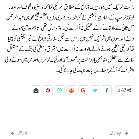
راست شریک نہیں ہو رہیں۔ذرائع کے مطابق امریکی نمائندہ اسٹیو وٹکوف اور صدر
ڈونلڈ ٹرمپ کے داماد جیرڈ کشنر نے گزشتہ روز قطری وزیرِاعظم شیخ محمد بن عبدالرحمن
آل ثانی سے ملاقات کر کے تکنیکی مذاکرات کی راہ ہموار کی تھی، تاہم وہ آج ہونے
والے اجلاسوں میں شریک نہیں ہیں۔اس سے قبل سفارتی ذرائع نے خبر ایجنسی کو بتایا
تھا کہ نچلی سطح پر ہونے والے بالواسطہ مذاکرات میں مشرق وسطیٰ کی جنگ کے مستقل
خاتمے سے متعلق مفاہمتی یادداشت پر عملدرآمد اور لیک لوسرن اجلاس میں ہونے والی
پیشرفت کو آگے بڑھانے پر بات چیت کی جائے گی۔
شئیر کریں
پچھلا آرٹیکل
اگلا آرٹیکل