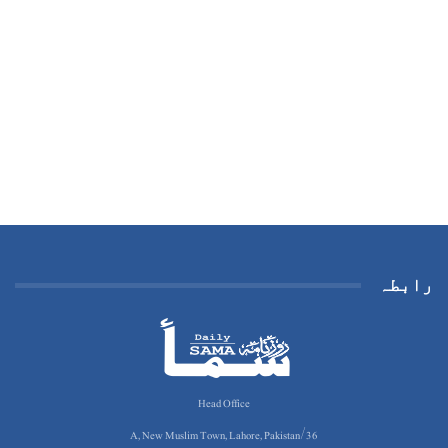
رابطہ
Head Office
36/A, New Muslim Town, Lahore, Pakistan