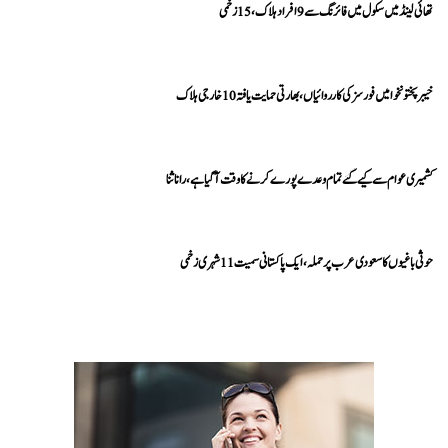
تھائی لینڈ میں سکول میں فائرنگ سے 9 افراد ہلاک، 15 زخمی
خیبرپختونخوا میں فورسز کی کارروائیاں، بھارتی حمایت یافتہ 10 خارجی ہلاک
کشمیری عوام سے کیے گئے تمام وعدے پورے کرنے کا وقت آ گیا ہے، رانا ثنا
حوثی باغیوں کا سعودی عرب پر حملہ، ایک پاکستانی سمیت 11 شہری زخمی