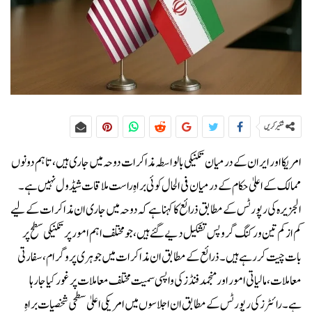
شئیر کریں
امریکا اور ایران کے درمیان تکنیکی بالواسطہ مذاکرات دوحہ میں جاری ہیں، تاہم دونوں
ممالک کے اعلیٰ حکام کے درمیان فی الحال کوئی براہِ راست ملاقات شیڈول نہیں ہے۔
الجزیرہ کی رپورٹس کے مطابق ذرائع کا کہنا ہے کہ دوحہ میں جاری ان مذاکرات کے لیے
کم از کم تین ورکنگ گروپس تشکیل دیے گئے ہیں، جو مختلف اہم امور پر تکنیکی سطح پر
بات چیت کر رہے ہیں۔ذرائع کے مطابق ان مذاکرات میں جوہری پروگرام، سفارتی
معاملات، مالیاتی امور اور منجمد فنڈز کی واپسی سمیت مختلف معاملات پر غور کیا جا رہا
ہے۔رائٹرز کی رپورٹس کے مطابق ان اجلاسوں میں امریکی اعلیٰ سطحی شخصیات براہِ