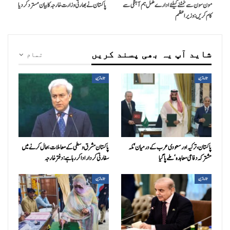
مون سون سے نمٹنے کیلئے ادارے مکمل ہم آہنگی سے
پاکستان نے بھارتی وزارت خارجہ کا بیان مسترد کر دیا
کام کریں: وزیراعظم
شاید آپ یہ بھی پسند کریں
تمام
تازہ ترین
تازہ ترین
پاکستان، ترکیہ اور سعودی عرب کے درمیان ’مکہ
پاکستان مشرق وسطی کے معاملات بحال کرنے میں
مشترکہ دفاعی معاہدہ‘ طے پا گیا
سفارتی کردار ادا کررہا ہے: دفتر خارجہ
تازہ ترین
تازہ ترین