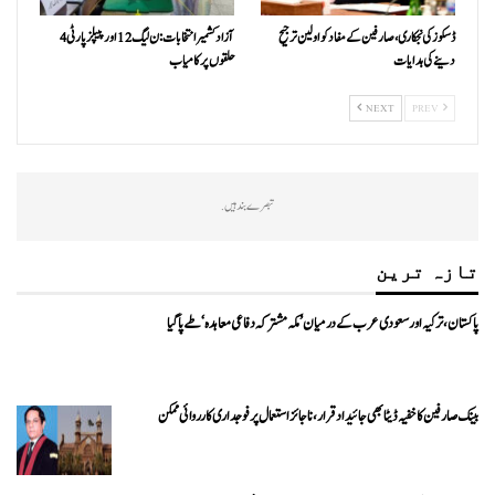
ڈسکوز کی نجکاری،صارفین کے مفاد کو اولین ترجیح
آزاد کشمیر انتخابات:ن ليگ 12 اور پیپلزپارٹی 4
دینے کی ہدایات
حلقوں پر کامیاب
NEXT
PREV
تبصرے بند ہیں.
تازہ ترین
پاکستان، ترکیہ اور سعودی عرب کے درمیان ’مکہ مشترکہ دفاعی معاہدہ‘ طے پا گیا
بینک صارفین کا خفیہ ڈیٹا بھی جائیداد قرار، ناجائز استعمال پر فوجداری کارروائی ممکن