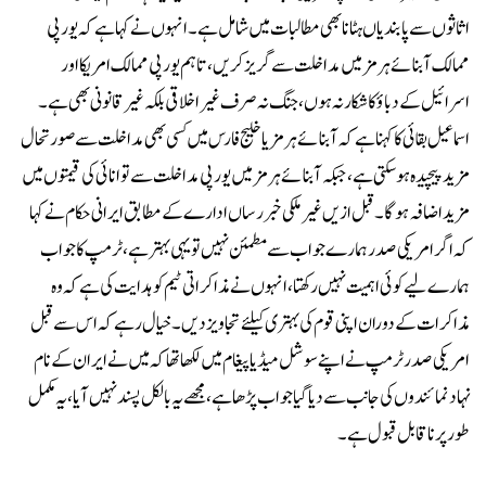
اثاثوں سے پابندیاں ہٹانا بھی مطالبات میں شامل ہے۔انہوں نے کہا ہے کہ یورپی
ممالک آبنائے ہرمز میں مداخلت سے گریز کریں، تاہم یورپی ممالک امریکا اور
اسرائیل کے دباؤ کا شکار نہ ہوں، جنگ نہ صرف غیر اخلاقی بلکہ غیر قانونی بھی ہے۔
اسماعیل بقائی کا کہنا ہے کہ آبنائے ہرمز یا خلیج فارس میں کسی بھی مداخلت سے صورتحال
مزید پیچیدہ ہو سکتی ہے، جبکہ آبنائے ہرمز میں یورپی مداخلت سے توانائی کی قیمتوں میں
مزید اضافہ ہوگا۔قبل ازیں غیر ملکی خبر رساں ادارے کے مطابق ایرانی حکام نے کہا
کہ اگر امریکی صدر ہمارے جواب سے مطمئن نہیں تو یہی بہتر ہے، ٹرمپ کا جواب
ہمارے لیے کوئی اہمیت نہیں رکھتا، انہوں نے مذاکراتی ٹیم کو ہدایت کی ہے کہ وہ
مذاکرات کے دوران اپنی قوم کی بہتری کیلئے تجاویز دیں۔خیال رہے کہ اس سے قبل
امریکی صدر ٹرمپ نے اپنے سوشل میڈیا پیغام میں لکھا تھا کہ میں نے ایران کے نام
نہاد نمائندوں کی جانب سے دیا گیا جواب پڑھا ہے، مجھے یہ بالکل پسند نہیں آیا، یہ مکمل
طور پر ناقابل قبول ہے۔