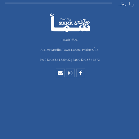
رابطہ
Head Office
36/A, New Muslim Town, Lahore, Pakistan
Ph: 042-35861820-22 | Fax:042-35861872