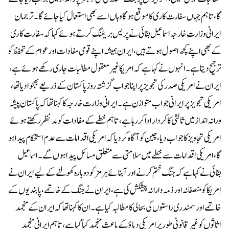
گا، تاہم جہاں سفارت کاری کا موقع ہوگا وہاں اسے بھی استعمال کیا جائے گا۔ترجمان
ایرانی وزارت خارجہ اسماعیل بقائی نے پریس بریفنگ کرتے ہوئے کہا کہ سفارت کاری
کے بھی اپنے کچھ اصول ہوتے ہیں، ایران ہمیشہ اپنے قومی مفادات اور عوام کے تحفظ کو
ترجیح دیتا ہے۔انہوں نے کہا ہے کہ امریکا غیر معقول مطالبات جاری رکھے ہوئے ہے،
ایران نے امریکی صدر کی تجویز پر اپنا جواب گزشتہ روز پاکستان کے ذریعے بھجوا دیا تھا،
امریکی تجویز پر ایرانی جواب متوازن ہے۔ایرانی وزارت خارجہ کا کہنا تھا کہ پاکستان پیشہ
ورانہ انداز میں ثالثی کا کردار ادا کر رہا ہے، تاہم خطے کے مفادات کو مد نظر رکھتے ہوئے
امریکی تجاویز کا جواب دیا، چین کو آگاہ کر دیا کہ امریکی اقدامات سے عدم استحکام پیدا ہو
گا، امریکی اقدامات سے خطے میں سلامتی سے متعلق مسائل پیدا ہوں گے۔اسماعیل
بقائی نے کہا ہے کہ جنگ ختم کرنے اور آبنائے ہرمز کو دوبارہ کھولنے کے لیے ایران نے
امریکا کو منصفانہ اور ذمہ دارانہ پیشکش کی ہے، ایران نے جنگ کے خاتمے، پابندیوں کے
خاتمے اور سمندری راستوں کی بحالی کا مطالبہ کیا ہے۔ان کا کہنا تھا کہ ایران کے منجمد
اثاثوں کو غیر قانونی طور پر امریکی دباؤ کے باعث منجمد کیا گیا ہے، تاہم ایرانی منجمد