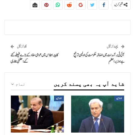
شئیر کریں
پچھلا آرٹیکل
اگلا آرٹیکل
آئی ٹی برآمدات میں اضافہ حکومت کی اولین ترجیح
کابینہ اجلاس میں عوامی مفاد کے بڑے فیصلے کئے
ہے: وزیراعظم
گئے: عظمیٰ بخاری
شاید آپ یہ بھی پسند کریں
تمام
تازہ ترین
تازہ ترین