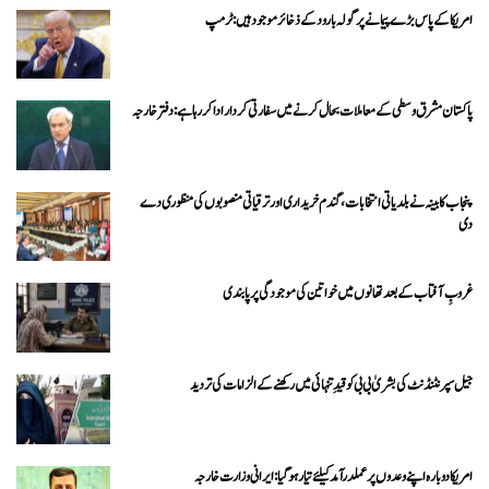
امریکا کے پاس بڑے پیمانے پر گولہ بارود کے ذخائر موجود ہیں: ٹرمپ
پاکستان مشرق وسطی کے معاملات بحال کرنے میں سفارتی کردار ادا کررہا ہے: دفتر خارجہ
پنجاب کابینہ نے بلدیاتی انتخابات، گندم خریداری اور ترقیاتی منصوبوں کی منظوری دے
دی
غروبِ آفتاب کے بعد تھانوں میں خواتین کی موجودگی پر پابندی
جیل سپرنٹنڈنٹ کی بشریٰ بی بی کو قیدِ تنہائی میں رکھنے کے الزامات کی تردید
امریکا دوبارہ اپنے وعدوں پر عملدرآمد کیلئے تیار ہو گیا: ایرانی وزارت خارجہ