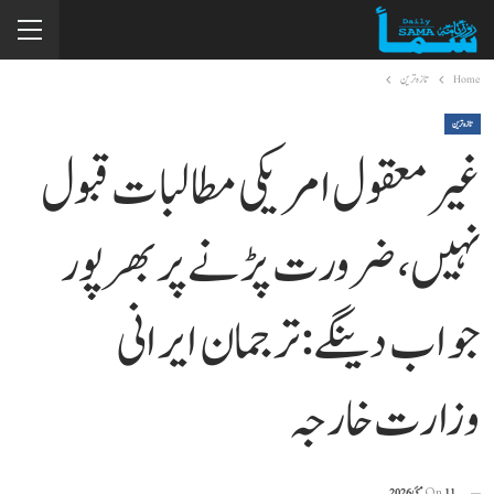
Home
تازہ ترین
تازہ ترین
غیر معقول امریکی مطالبات قبول
نہیں، ضرورت پڑنے پر بھرپور
جواب دینگے: ترجمان ایرانی
وزارت خارجہ
11 مئی 2026
On