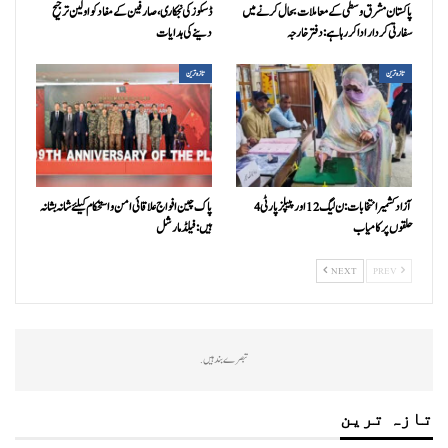
پاکستان مشرق وسطی کے معاملات بحال کرنے میں
ڈسکوز کی نجکاری،صارفین کے مفاد کو اولین ترجیح
سفارتی کردار ادا کررہا ہے: دفتر خارجہ
دینے کی ہدایات
تازہ ترین
تازہ ترین
آزاد کشمیر انتخابات:ن ليگ 12 اور پیپلزپارٹی 4
پاک چین افواج علاقائی امن و استحکام کیلئے شانہ بشانہ
حلقوں پر کامیاب
ہیں: فیلڈ مارشل
NEXT
PREV
تبصرے بند ہیں.
تازہ ترین